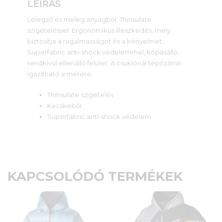
LEÍRÁS
Lélegző és meleg anyagból, Thinsulate
szigeteléssel. Ergonomikus illeszkedés, mely
biztosítja a rugalmasságot és a kényelmet.
Superfabric anti-shock védelemmel, kopásálló,
rendkívül ellenálló felület. A csuklónál tépőzárral
igazítható a mérete.
Thinsulate szigetelés
Kecskebőr
Superfabric anti-shock védelem
KAPCSOLÓDÓ TERMÉKEK