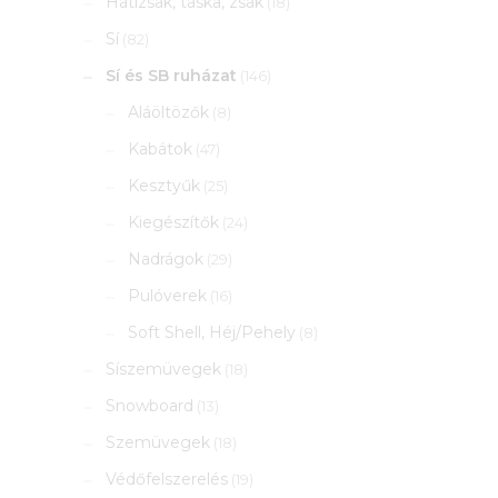
Hátizsák, táska, zsák
(18)
Sí
(82)
Sí és SB ruházat
(146)
Aláöltözők
(8)
Kabátok
(47)
Kesztyűk
(25)
Kiegészítők
(24)
Nadrágok
(29)
Pulóverek
(16)
Soft Shell, Héj/Pehely
(8)
Síszemüvegek
(18)
Snowboard
(13)
Szemüvegek
(18)
Védőfelszerelés
(19)