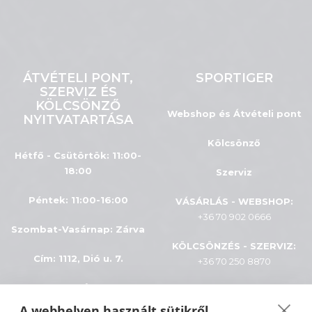
ÁTVÉTELI PONT,
SPORTIGER
SZERVIZ ÉS
KÖLCSÖNZŐ
Webshop és Átvételi pont
NYITVATARTÁSA
Kölcsönző
Hétfő - Csütörtök: 11:00-
18:00
Szerviz
Péntek: 11:00-16:00
VÁSÁRLÁS - WEBSHOP:
+36 70 902 0666
Szombat-Vasárnap
:
Zárva
KÖLCSÖNZÉS - SZERVIZ:
Cím: 1112, Dió u. 7.
+36 70 250 8870
INFÓK
A webhelyen használt sütikről