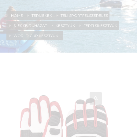
HOME
TERMÉKEK
TÉLI SPORTFELSZERELÉS
SÍ ÉS SB RUHÁZAT
KESZTYŰK
FÉRFI SÍKESZTYŰK
WORLD CUP KESZTYŰK