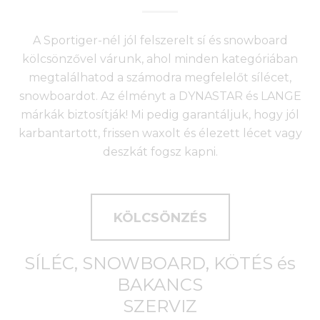
A Sportiger-nél jól felszerelt sí és snowboard
kölcsönzővel várunk, ahol minden kategóriában
megtalálhatod a számodra megfelelőt sílécet,
snowboardot. Az élményt a DYNASTAR és LANGE
márkák biztosítják! Mi pedig garantáljuk, hogy jól
karbantartott, frissen waxolt és élezett lécet vagy
deszkát fogsz kapni.
KÖLCSÖNZÉS
SÍLÉC, SNOWBOARD, KÖTÉS és
BAKANCS
SZERVIZ