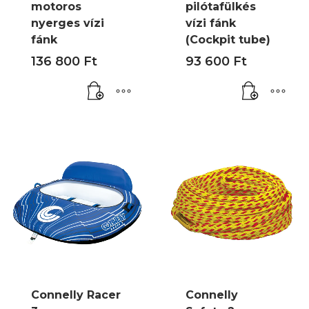
motoros
pilótafülkés
nyerges vízi
vízi fánk
fánk
(Cockpit tube)
136 800
Ft
93 600
Ft
Connelly Racer
Connelly