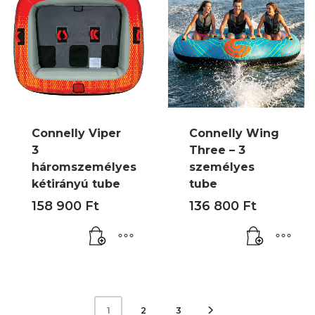
Connelly Viper
Connelly Wing
3
Three – 3
háromszemélyes
személyes
kétirányú tube
tube
158 900
Ft
136 800
Ft
2
3
1