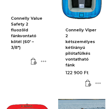
Connelly Value
Safety 2
fluozöld
Connelly Viper
fánkvontató
2
kötél (60′ –
kétszemélyes
3/8″)
kétirányú
pilótafülkés
vontatható
fánk
122 900
Ft