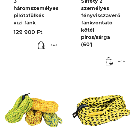
3
Safety 2
háromszemélyes
személyes
pilótafülkés
fényvisszaverő
vízi fánk
fánkvontató
kötél
129 900
Ft
piros/sárga
(60′)