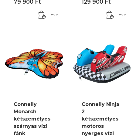
79 900
Ft
129 900
Ft
Connelly
Connelly Ninja
Monarch
2
kétszemélyes
kétszemélyes
szárnyas vízi
motoros
fánk
nyerges vízi