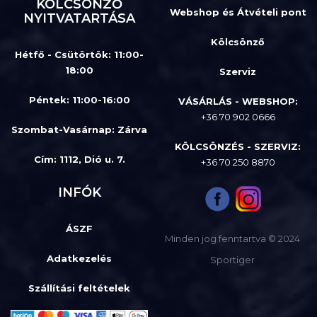
KÖLCSÖNZŐ
Webshop és Átvételi pont
NYITVATARTÁSA
Kölcsönző
Hétfő - Csütörtök: 11:00-
18:00
Szerviz
Péntek: 11:00-16:00
VÁSÁRLÁS - WEBSHOP:
+36 70 902 0666
Szombat-Vasárnap
:
Zárva
KÖLCSÖNZÉS - SZERVIZ:
Cím: 1112, Dió u. 7.
+36 70 250 8870
INFÓK
ÁSZF
Minden jog fenntartva © 2024
Adatkezelés
Sportiger
Szállítási feltételek