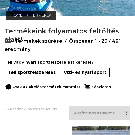
HOME
TERMÉKEK
Termékeink folyamatos feltöltés
alatt!
Termékek szűrése
Összesen 1 - 20 / 491
eredmény
Téli vagy nyári sportfelszerelést keresel?
Téli sportfelszerelés
Vízi- és nyári sport
Csak az akciós termékek mutatása
Készleten
1–20 termék, összesen 491 db