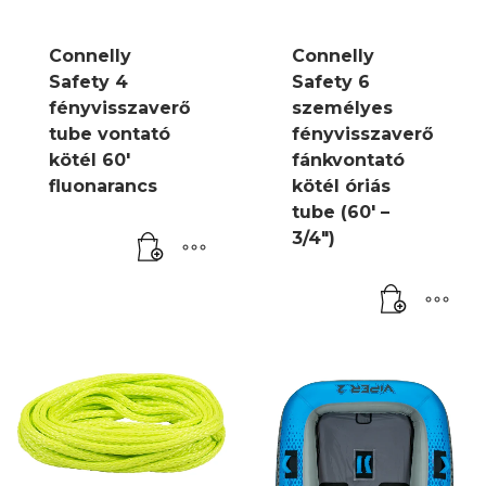
Connelly
Connelly
Safety 4
Safety 6
fényvisszaverő
személyes
tube vontató
fényvisszaverő
kötél 60′
fánkvontató
fluonarancs
kötél óriás
tube (60′ –
3/4″)