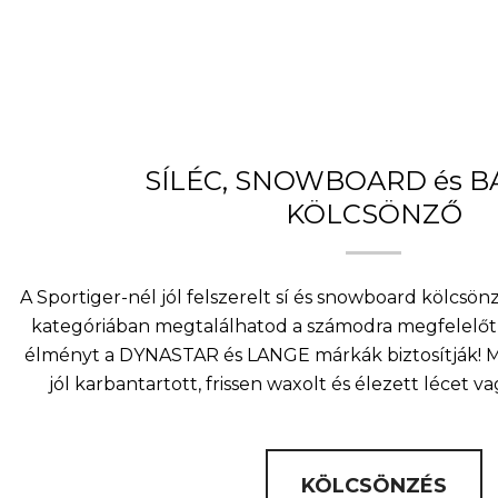
is:
105
600 Ft.
SÍLÉC, SNOWBOARD és 
KÖLCSÖNZŐ
A Sportiger-nél jól felszerelt sí és snowboard kölcsö
kategóriában megtalálhatod a számodra megfelelőt 
élményt a DYNASTAR és LANGE márkák biztosítják! Mi
jól karbantartott, frissen waxolt és élezett lécet v
KÖLCSÖNZÉS