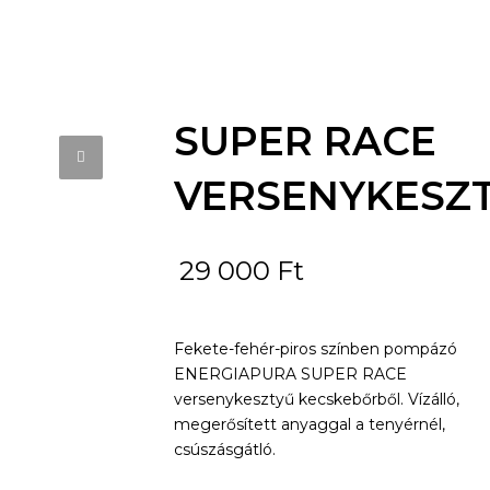
SUPER RACE
VERSENYKESZ
29 000
Ft
Fekete-fehér-piros színben pompázó
ENERGIAPURA SUPER RACE
versenykesztyű kecskebőrből. Vízálló,
megerősített anyaggal a tenyérnél,
csúszásgátló.