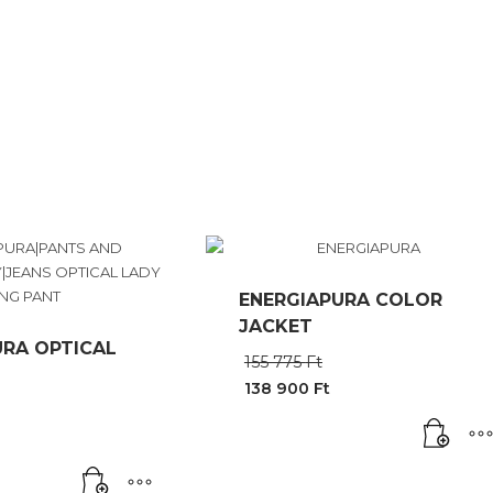
ENERGIAPURA COLOR
JACKET
URA OPTICAL
Original
155 775
Ft
price
138 900
Ft
was:
Current
Original
155
price
price
775 Ft.
is:
was:
138
128
900 Ft.
640 Ft.