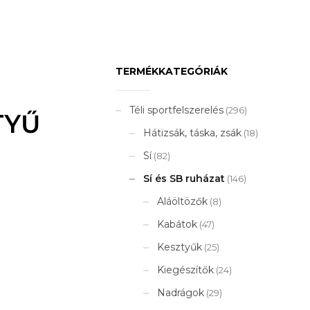
TERMÉKKATEGÓRIÁK
Téli sportfelszerelés
(296)
TYŰ
Hátizsák, táska, zsák
(18)
Sí
(82)
Sí és SB ruházat
(146)
Aláöltözők
(8)
Kabátok
(47)
Kesztyűk
(25)
Kiegészítők
(24)
Nadrágok
(29)