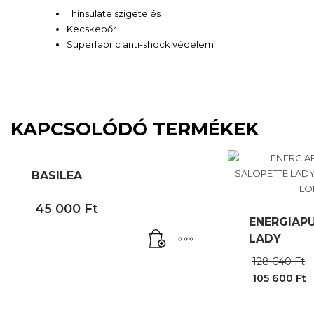
Thinsulate szigetelés
Kecskebőr
Superfabric anti-shock védelem
KAPCSOLÓDÓ TERMÉKEK
BASILEA
45 000
Ft
ENERGIAP
LADY
128 640
Ft
105 600
Ft
Current
price