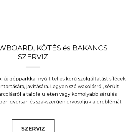
OWBOARD, KÖTÉS és BAKANCS
SZERVIZ
, új gépparkkal nyújt teljes körű szolgáltatást sílécek
artására, javítására. Legyen szó waxolásról, sérült
arcolásról a talpfelületen vagy komolyabb sérülés
nkben gyorsan és szakszerűen orvosoljuk a problémát.
SZERVIZ