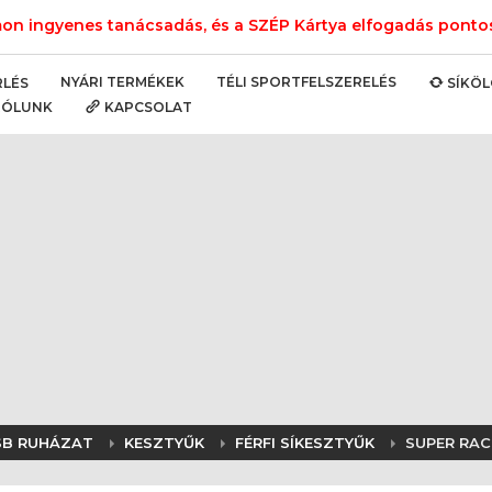
n ingyenes tanácsadás, és a SZÉP Kártya elfogadás pontos 
NYÁRI TERMÉKEK
TÉLI SPORTFELSZERELÉS
RLÉS
SÍKÖ
RÓLUNK
KAPCSOLAT
 SB RUHÁZAT
KESZTYŰK
FÉRFI SÍKESZTYŰK
SUPER RAC