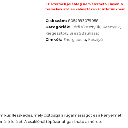
Ez a termék jelenleg nem elérhető. Hasonló
termékek széles választéka vár üzletünkben!
Cikkszám:
8054893079058
Kategóriák:
Férfi síkesztyűk
,
Kesztyűk
,
Kiegészítők
,
Sí és SB ruházat
Címkék:
Energiapura
,
kesztyű
mikus illeszkedés, mely biztosítja a rugalmasságot és a kényelmet.
álló felület. A csuklónál tépőzárral igazítható a mérete.