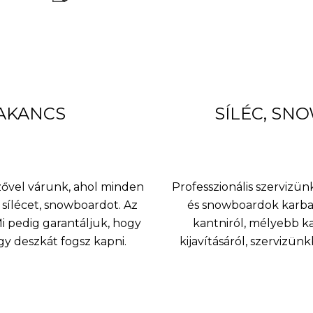
BAKANCS
SÍLÉC, SN
nzővel várunk, ahol minden
Professzionális szervizünk
sílécet, snowboardot. Az
és snowboardok karbant
 pedig garantáljuk, hogy
kantniról, mélyebb k
agy deszkát fogsz kapni.
kijavításáról, szervizü