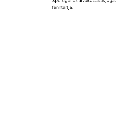
Sportiger az árváltoztatás jogát
fenntartja.