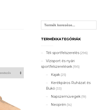
Search
for:
TERMÉKKATEGÓRIÁK
Téli sportfelszerelés
(296)
Vízisport és nyári
sportfelszerelések
(195)
Kajak
(25)
Kerékpáros Ruházat és
Bukó
(33)
Napszemüvegek
(19)
Neoprén
(14)