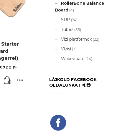
RollerBone Balance
Board
(4)
SUP
(74)
Tubes
(35)
Vízi platformok
(22)
 Starter
Vízisí
(3)
oard
ngerrel)
Wakeboard
(24)
riginal
Current
3 300
Ft
rice
price
as:
is:
LÁJKOLD FACEBOOK
1
33
OLDALUNKAT 🤙😎
00 Ft.
300 Ft.