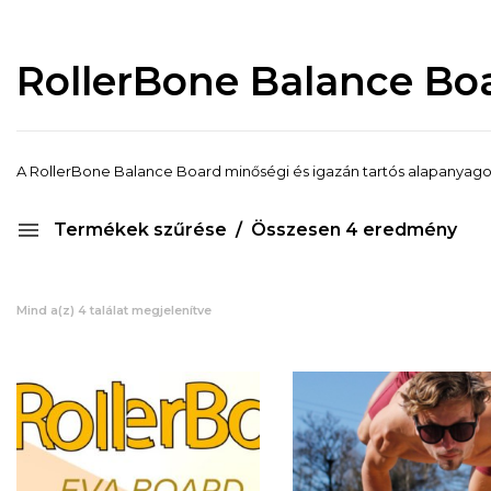
RollerBone Balance Bo
A RollerBone Balance Board minőségi és igazán tartós alapanyagokb
Termékek szűrése
Összesen 4 eredmény
Mind a(z) 4 találat megjelenítve