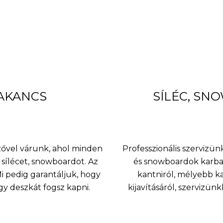
BAKANCS
SÍLÉC, SN
nzővel várunk, ahol minden
Professzionális szervizünk
sílécet, snowboardot. Az
és snowboardok karbant
 pedig garantáljuk, hogy
kantniról, mélyebb k
agy deszkát fogsz kapni.
kijavításáról, szervizü