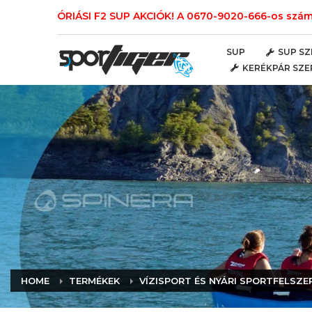
ÓRIÁSI F2 SUP AKCIÓK! A 0670-9020-666-os számo
SUP
SUP SZ
KERÉKPÁR SZE
HOME
TERMÉKEK
VÍZISPORT ÉS NYÁRI SPORTFELSZE