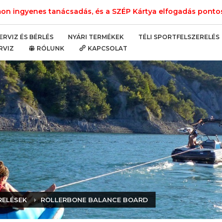
n ingyenes tanácsadás, és a SZÉP Kártya elfogadás pontos 
NYÁRI TERMÉKEK
TÉLI SPORTFELSZERELÉS
ERVIZ ÉS BÉRLÉS
RVIZ
RÓLUNK
KAPCSOLAT
RELÉSEK
ROLLERBONE BALANCE BOARD