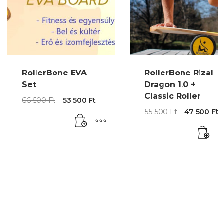
RollerBone EVA
RollerBone Rizal
Set
Dragon 1.0 +
Classic Roller
Original
Current
66 500
Ft
53 500
Ft
price
price
Origina
55 500
Ft
47 500
F
was:
is:
price
66
53
was:
500 Ft.
500 Ft.
55
500 Ft.