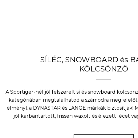
SÍLÉC, SNOWBOARD és 
KÖLCSÖNZŐ
A Sportiger-nél jól felszerelt sí és snowboard kölcsö
kategóriában megtalálhatod a számodra megfelelőt 
élményt a DYNASTAR és LANGE márkák biztosítják! Mi
jól karbantartott, frissen waxolt és élezett lécet v