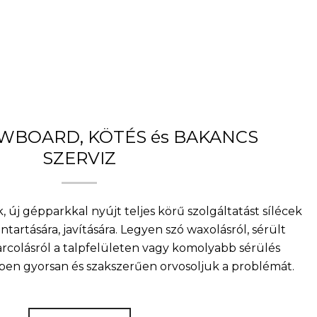
OWBOARD, KÖTÉS és BAKANCS
SZERVIZ
, új gépparkkal nyújt teljes körű szolgáltatást sílécek
artására, javítására. Legyen szó waxolásról, sérült
arcolásról a talpfelületen vagy komolyabb sérülés
nkben gyorsan és szakszerűen orvosoljuk a problémát.