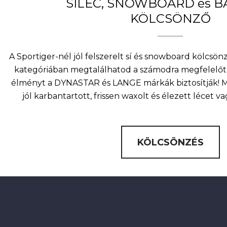
SÍLÉC, SNOWBOARD és 
KÖLCSÖNZŐ
A Sportiger-nél jól felszerelt sí és snowboard kölcsö
kategóriában megtalálhatod a számodra megfelelőt 
élményt a DYNASTAR és LANGE márkák biztosítják! Mi
jól karbantartott, frissen waxolt és élezett lécet v
KÖLCSÖNZÉS