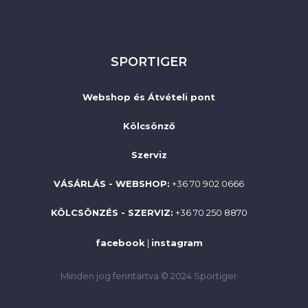
SPORTIGER
Webshop és Átvételi pont
Kölcsönző
Szerviz
VÁSÁRLÁS - WEBSHOP:
+36 70 902 0666
KÖLCSÖNZÉS - SZERVIZ:
+36 70 250 8870
facebook
|
instagram
Minden jog fenntartva © 2024 Sportiger