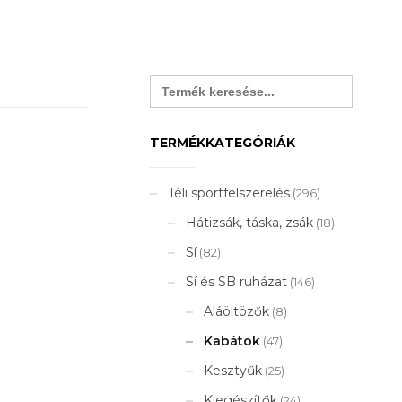
Search
for:
TERMÉKKATEGÓRIÁK
Téli sportfelszerelés
(296)
Hátizsák, táska, zsák
(18)
Sí
(82)
Sí és SB ruházat
(146)
Aláöltözők
(8)
Kabátok
(47)
Kesztyűk
(25)
Kiegészítők
(24)