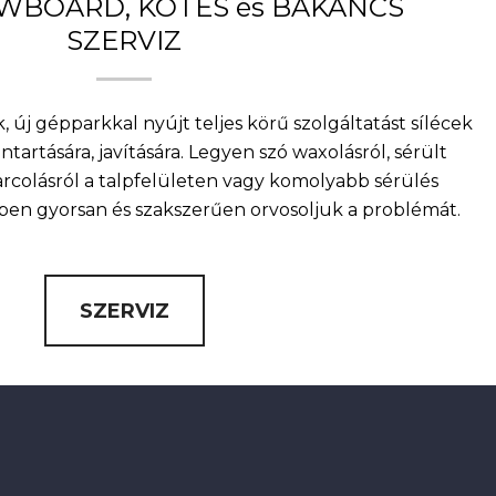
OWBOARD, KÖTÉS és BAKANCS
SZERVIZ
, új gépparkkal nyújt teljes körű szolgáltatást sílécek
artására, javítására. Legyen szó waxolásról, sérült
arcolásról a talpfelületen vagy komolyabb sérülés
nkben gyorsan és szakszerűen orvosoljuk a problémát.
SZERVIZ