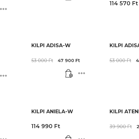
114 570
Ft
KILPI ADISA-W
KILPI ADI
Original
Current
O
53 000
Ft
47 900
Ft
53 000
Ft
4
price
price
p
was:
is:
w
53
47
5
000 Ft.
900 Ft.
0
KILPI ANIELA-W
KILPI ATEN
O
114 990
Ft
39 900
Ft