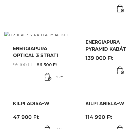
price
was:
300 Ft.
900 Ft.
is:
197
149
922 Ft.
000 Ft.
ENERGIAPURA
ENERGIAPURA
PYRAMID KABÁT
OPTICAL 3 STRATI
139 000
Ft
Original
Current
95 100
Ft
86 300
Ft
price
price
was:
is:
95
86
100 Ft.
300 Ft.
KILPI ADISA-W
KILPI ANIELA-W
47 900
Ft
114 990
Ft