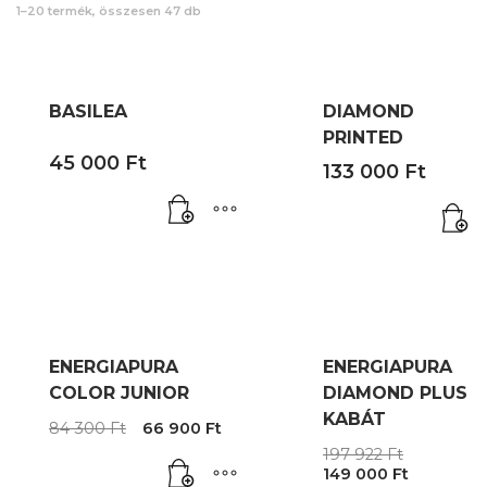
1–20 termék, összesen 47 db
BASILEA
DIAMOND
PRINTED
45 000
Ft
133 000
Ft
ENERGIAPURA
ENERGIAPURA
COLOR JUNIOR
DIAMOND PLUS
KABÁT
Original
Current
84 300
Ft
66 900
Ft
price
price
Origina
197 922
Ft
was:
is:
Current
price
149 000
Ft
84
66