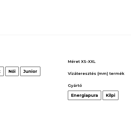
Méret XS-XXL
x
Női
Junior
Vízáteresztés (mm) termék
Gyártó
Energiapura
Kilpi