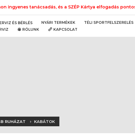
n ingyenes tanácsadás, és a SZÉP Kártya elfogadás pontos 
NYÁRI TERMÉKEK
TÉLI SPORTFELSZERELÉS
ERVIZ ÉS BÉRLÉS
RVIZ
RÓLUNK
KAPCSOLAT
 SB RUHÁZAT
KABÁTOK