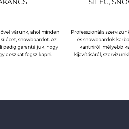
BAKANCS
SÍLÉC, SN
nzővel várunk, ahol minden
Professzionális szervizünk
sílécet, snowboardot. Az
és snowboardok karbant
 pedig garantáljuk, hogy
kantniról, mélyebb k
agy deszkát fogsz kapni.
kijavításáról, szervizü