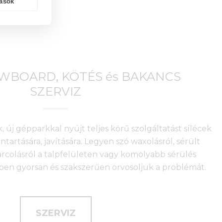
tások
OWBOARD, KÖTÉS és BAKANCS
SZERVIZ
, új gépparkkal nyújt teljes körű szolgáltatást sílécek
artására, javítására. Legyen szó waxolásról, sérült
arcolásról a talpfelületen vagy komolyabb sérülés
nkben gyorsan és szakszerűen orvosoljuk a problémát.
SZERVIZ