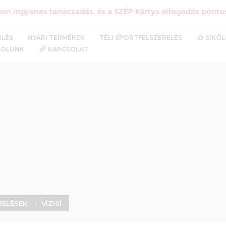
n ingyenes tanácsadás, és a SZÉP Kártya elfogadás pontos 
NYÁRI TERMÉKEK
TÉLI SPORTFELSZERELÉS
RLÉS
SÍKÖ
RÓLUNK
KAPCSOLAT
RELÉSEK
VÍZISÍ