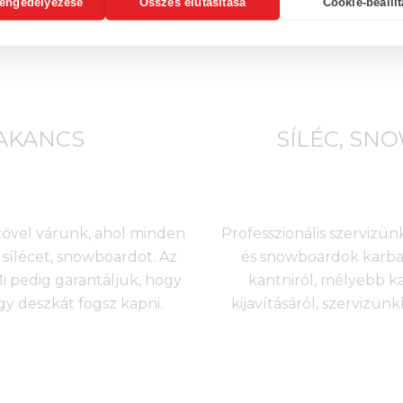
engedélyezése
Összes elutasítása
Cookie-beállí
BAKANCS
SÍLÉC, SN
nzővel várunk, ahol minden
Professzionális szervizünk
sílécet, snowboardot. Az
és snowboardok karbant
 pedig garantáljuk, hogy
kantniról, mélyebb k
agy deszkát fogsz kapni.
kijavításáról, szervizü