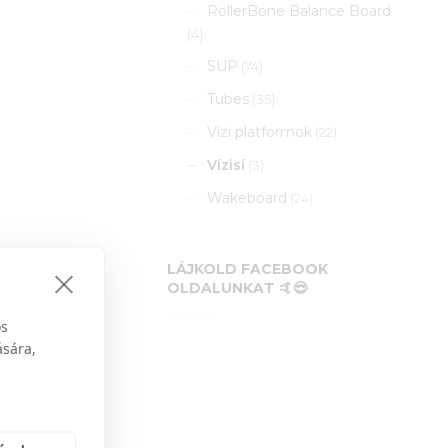
RollerBone Balance Board
(4)
SUP
(74)
Tubes
(35)
Vízi platformok
(22)
Vízisí
(3)
Wakeboard
(24)
LÁJKOLD FACEBOOK
OLDALUNKAT 🤙😎
os
ására,