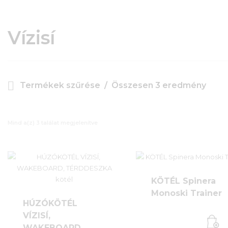
Vízisí
Termékek szűrése
Összesen 3 eredmény
Mind a(z) 3 találat megjelenítve
KÖTÉL Spinera
Monoski Trainer
HÚZÓKÖTÉL
VÍZISÍ,
WAKEBOARD,