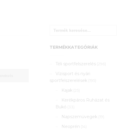
Search
for:
TERMÉKKATEGÓRIÁK
Téli sportfelszerelés
(296)
Vízisport és nyári
sportfelszerelések
(195)
Kajak
(25)
Kerékpáros Ruházat és
Bukó
(33)
Napszemüvegek
(19)
Neoprén
(14)