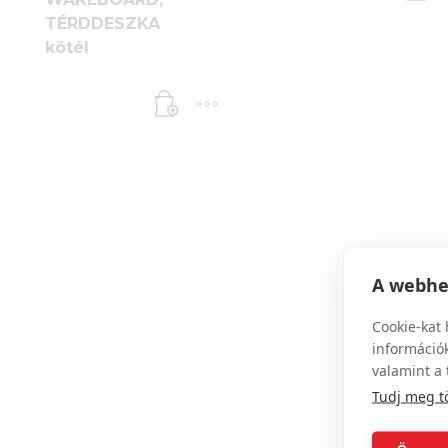
TÉRDDESZKA
kötél
A webhel
Cookie-kat 
információk
valamint a 
Tudj meg t