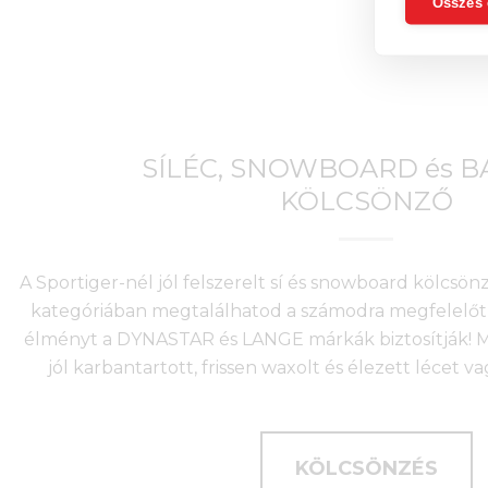
Összes 
SÍLÉC, SNOWBOARD és 
KÖLCSÖNZŐ
A Sportiger-nél jól felszerelt sí és snowboard kölcsö
kategóriában megtalálhatod a számodra megfelelőt 
élményt a DYNASTAR és LANGE márkák biztosítják! Mi
jól karbantartott, frissen waxolt és élezett lécet v
KÖLCSÖNZÉS