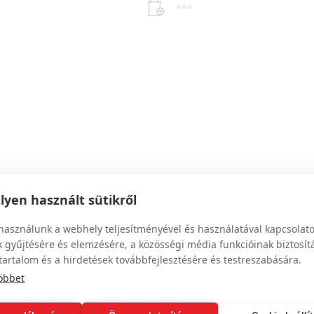
yen használt sütikről
használunk a webhely teljesítményével és használatával kapcsolat
 gyűjtésére és elemzésére, a közösségi média funkcióinak biztosít
tartalom és a hirdetések továbbfejlesztésére és testreszabására.
öbbet