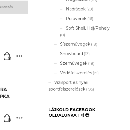
Nadrágok
(29)
Pulóverek
(16)
Soft Shell, Héj/Pehely
(8)
Síszemüvegek
(18)
Snowboard
(13)
Szemüvegek
(18)
Védőfelszerelés
(19)
Vízisport és nyári
sportfelszerelések
URA
(195)
PKA
LÁJKOLD FACEBOOK
OLDALUNKAT 🤙😎