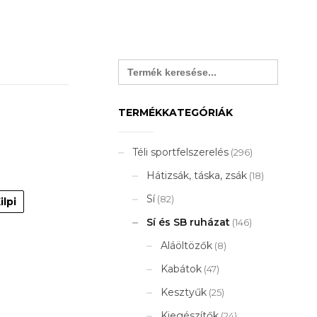
Search
for:
TERMÉKKATEGÓRIÁK
Téli sportfelszerelés
(296)
Hátizsák, táska, zsák
(18)
Sí
(82)
ilpi
Sí és SB ruházat
(146)
Aláöltözők
(8)
Kabátok
(47)
Kesztyűk
(25)
Kiegészítők
(24)