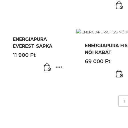
is:
197
149
922 Ft.
000 Ft.
ENERGIAPURA
ENERGIAPURA FIS
EVEREST SAPKA
NŐI KABÁT
11 900
Ft
69 000
Ft
1