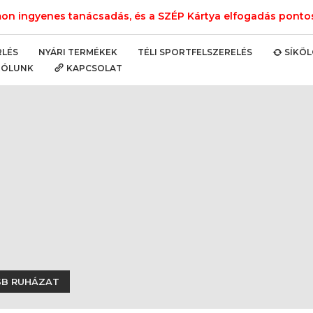
n ingyenes tanácsadás, és a SZÉP Kártya elfogadás pontos 
NYÁRI TERMÉKEK
TÉLI SPORTFELSZERELÉS
RLÉS
SÍKÖ
RÓLUNK
KAPCSOLAT
 SB RUHÁZAT