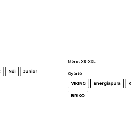
Méret XS-XXL
x
Női
Junior
Gyártó
VIKING
Energiapura
K
BRIKO