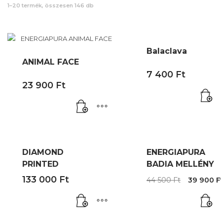
1–20 termék, összesen 146 db
Balaclava
ANIMAL FACE
7 400
Ft
23 900
Ft
DIAMOND
ENERGIAPURA
PRINTED
BADIA MELLÉNY
Origina
133 000
Ft
44 500
Ft
39 900
F
price
was:
44
500 Ft.