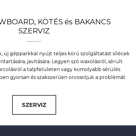
OWBOARD, KÖTÉS és BAKANCS
SZERVIZ
, új gépparkkal nyújt teljes körű szolgáltatást sílécek
artására, javítására. Legyen szó waxolásról, sérült
arcolásról a talpfelületen vagy komolyabb sérülés
nkben gyorsan és szakszerűen orvosoljuk a problémát.
SZERVIZ