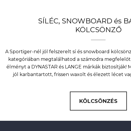
SÍLÉC, SNOWBOARD és 
KÖLCSÖNZŐ
A Sportiger-nél jól felszerelt sí és snowboard kölcsö
kategóriában megtalálhatod a számodra megfelelőt 
élményt a DYNASTAR és LANGE márkák biztosítják! Mi
jól karbantartott, frissen waxolt és élezett lécet v
KÖLCSÖNZÉS