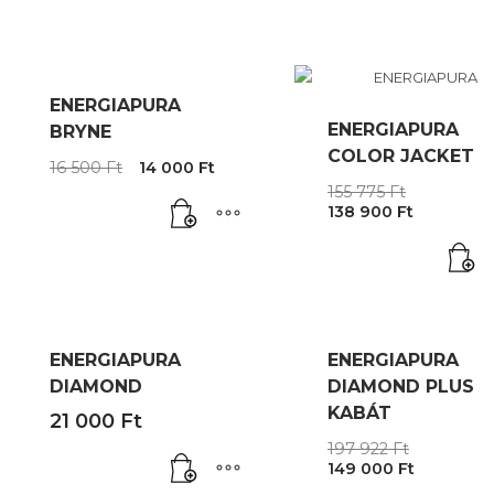
ENERGIAPURA
ENERGIAPURA
BRYNE
COLOR JACKET
Original
Current
16 500
Ft
14 000
Ft
price
price
Original
155 775
Ft
was:
is:
Current
price
138 900
Ft
16
14
price
was:
500 Ft.
000 Ft.
is:
155
138
775 Ft.
900 Ft.
ENERGIAPURA
ENERGIAPURA
DIAMOND
DIAMOND PLUS
KABÁT
21 000
Ft
Origina
197 922
Ft
Current
price
149 000
Ft
price
was: