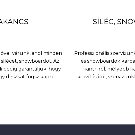
BAKANCS
SÍLÉC, SN
nzővel várunk, ahol minden
Professzionális szervizünk
sílécet, snowboardot. Az
és snowboardok karbant
 pedig garantáljuk, hogy
kantniról, mélyebb k
agy deszkát fogsz kapni.
kijavításáról, szervizü