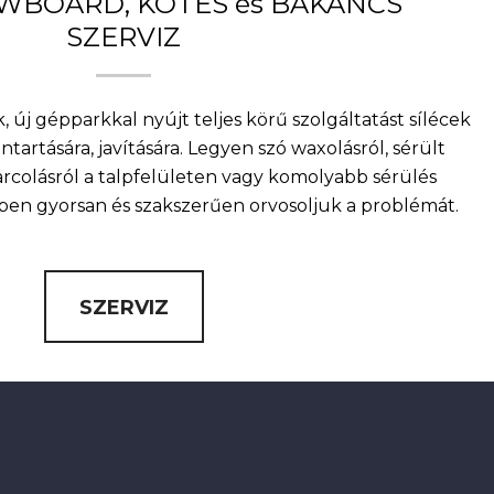
OWBOARD, KÖTÉS és BAKANCS
SZERVIZ
, új gépparkkal nyújt teljes körű szolgáltatást sílécek
artására, javítására. Legyen szó waxolásról, sérült
arcolásról a talpfelületen vagy komolyabb sérülés
nkben gyorsan és szakszerűen orvosoljuk a problémát.
SZERVIZ