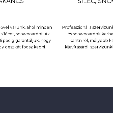
BAKANCS
SÍLÉC, SN
nzővel várunk, ahol minden
Professzionális szervizünk
sílécet, snowboardot. Az
és snowboardok karbant
 pedig garantáljuk, hogy
kantniról, mélyebb k
agy deszkát fogsz kapni.
kijavításáról, szervizü