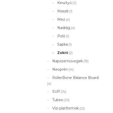
Kesztyű
(3)
Maszk
(1)
Mez
(4)
Nadrág
(4)
Poló
(1)
Sapka
(1)
Zokni
(2)
Napszemüvegek
(19)
Neoprén
(14)
RollerBone Balance Board
(4)
SUP
(74)
Tubes
(35)
Vízi platformok
(22)