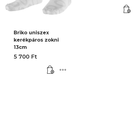
Briko uniszex
kerékpáros zokni
13cm
5 700
Ft