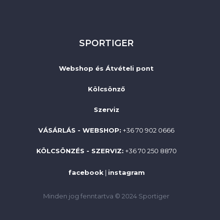
SPORTIGER
Webshop és Átvételi pont
Kölcsönző
Szerviz
VÁSÁRLÁS - WEBSHOP:
+36 70 902 0666
KÖLCSÖNZÉS - SZERVIZ:
+36 70 250 8870
facebook
|
instagram
Minden jog fenntartva © 2024 Sportiger