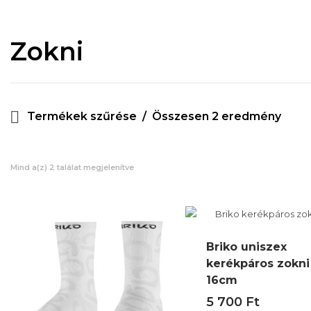
Zokni
Termékek szűrése
Összesen 2 eredmény
Mind a(z) 2 találat megjelenítve
Briko uniszex
kerékpáros zokni
16cm
5 700
Ft