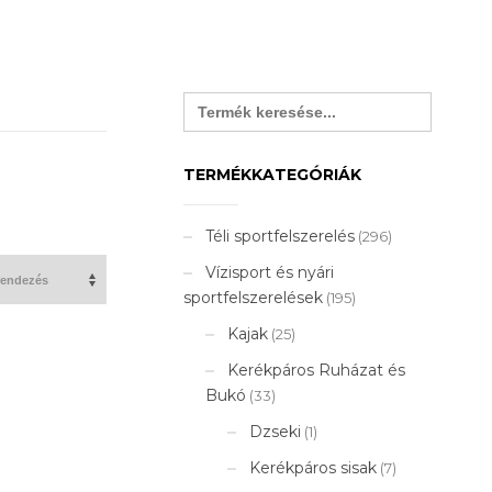
Search
for:
TERMÉKKATEGÓRIÁK
Téli sportfelszerelés
(296)
Vízisport és nyári
sportfelszerelések
(195)
Kajak
(25)
Kerékpáros Ruházat és
Bukó
(33)
Dzseki
(1)
Kerékpáros sisak
(7)