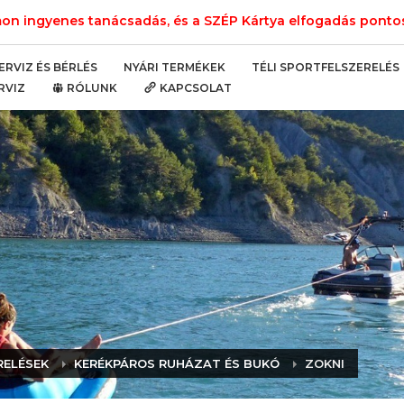
n ingyenes tanácsadás, és a SZÉP Kártya elfogadás pontos 
NYÁRI TERMÉKEK
TÉLI SPORTFELSZERELÉS
ERVIZ ÉS BÉRLÉS
RVIZ
RÓLUNK
KAPCSOLAT
RELÉSEK
KERÉKPÁROS RUHÁZAT ÉS BUKÓ
ZOKNI