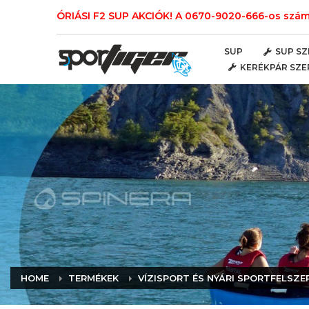
ÓRIÁSI F2 SUP AKCIÓK! A 0670-9020-666-os számo
SUP
SUP SZ
KERÉKPÁR SZE
HOME
TERMÉKEK
VÍZISPORT ÉS NYÁRI SPORTFELSZE