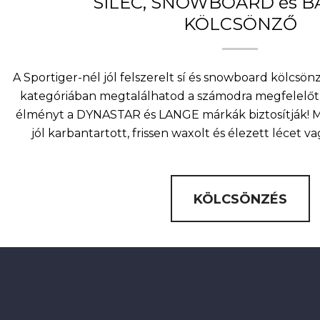
SÍLÉC, SNOWBOARD és 
KÖLCSÖNZŐ
A Sportiger-nél jól felszerelt sí és snowboard kölcsö
kategóriában megtalálhatod a számodra megfelelőt 
élményt a DYNASTAR és LANGE márkák biztosítják! Mi
jól karbantartott, frissen waxolt és élezett lécet v
KÖLCSÖNZÉS