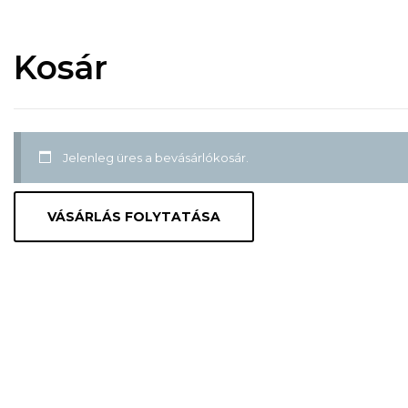
Kosár
Jelenleg üres a bevásárlókosár.
VÁSÁRLÁS FOLYTATÁSA