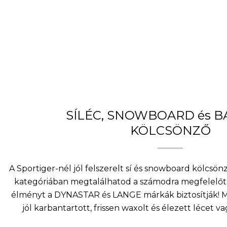
SÍLÉC, SNOWBOARD és 
KÖLCSÖNZŐ
A Sportiger-nél jól felszerelt sí és snowboard kölcsö
kategóriában megtalálhatod a számodra megfelelőt 
élményt a DYNASTAR és LANGE márkák biztosítják! Mi
jól karbantartott, frissen waxolt és élezett lécet v