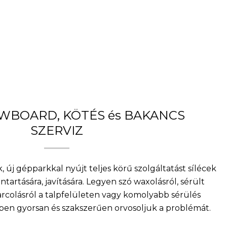
OWBOARD, KÖTÉS és BAKANCS
SZERVIZ
, új gépparkkal nyújt teljes körű szolgáltatást sílécek
artására, javítására. Legyen szó waxolásról, sérült
arcolásról a talpfelületen vagy komolyabb sérülés
nkben gyorsan és szakszerűen orvosoljuk a problémát.