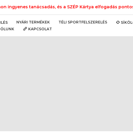
n ingyenes tanácsadás, és a SZÉP Kártya elfogadás pontos 
NYÁRI TERMÉKEK
TÉLI SPORTFELSZERELÉS
RLÉS
SÍKÖ
RÓLUNK
KAPCSOLAT