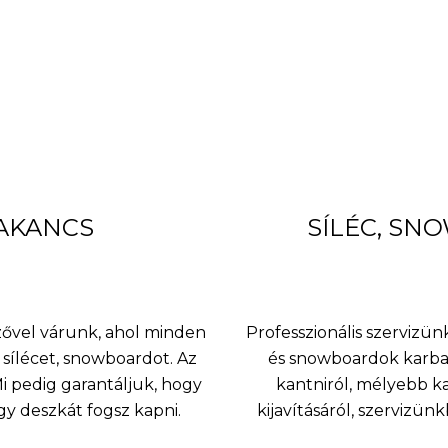
BAKANCS
SÍLÉC, SN
nzővel várunk, ahol minden
Professzionális szervizünk
sílécet, snowboardot. Az
és snowboardok karbant
 pedig garantáljuk, hogy
kantniról, mélyebb k
agy deszkát fogsz kapni.
kijavításáról, szervizü