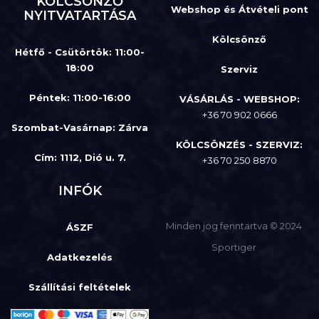
KÖLCSÖNZŐ
Webshop és Átvételi pont
NYITVATARTÁSA
Kölcsönző
Hétfő - Csütörtök: 11:00-
18:00
Szerviz
Péntek: 11:00-16:00
VÁSÁRLÁS - WEBSHOP:
+36 70 902 0666
Szombat-Vasárnap
:
Zárva
KÖLCSÖNZÉS - SZERVIZ:
Cím: 1112, Dió u. 7.
+36 70 250 8870
INFÓK
Minden jog fenntartva © 2024
ÁSZF
Sportiger
Adatkezelés
Szállítási feltételek