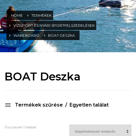
HOME
TERMÉKEK
VÍZISPORT ÉS NYÁRI SPORTFELSZERELÉSEK
WAKEBOARD
BOAT DESZKA
BOAT Deszka
Termékek szűrése
Egyetlen találat
Összesen 1 találat