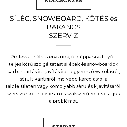
KÖLCSÖNZÉS
SÍLÉC, SNOWBOARD, KÖTÉS és
BAKANCS
SZERVIZ
Professzionális szervizünk, új gépparkkal nyújt
teljes körű szolgáltatást sílécek és snowboardok
karbantartására, javítására. Legyen szó waxolásról,
sérült kantniról, mélyebb karcolásról a
talpfelületen vagy komolyabb sérülés kijavításáról,
szervizünkben gyorsan és szakszerűen orvosoljuk
a problémát.