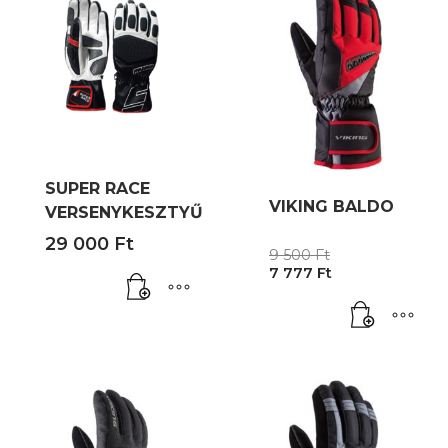
SUPER RACE
VIKING BALDO
VERSENYKESZTYŰ
29 000
Ft
Original
9 500
Ft
Current
price
7 777
Ft
price
was:
is:
9
7
500 Ft.
777 Ft.