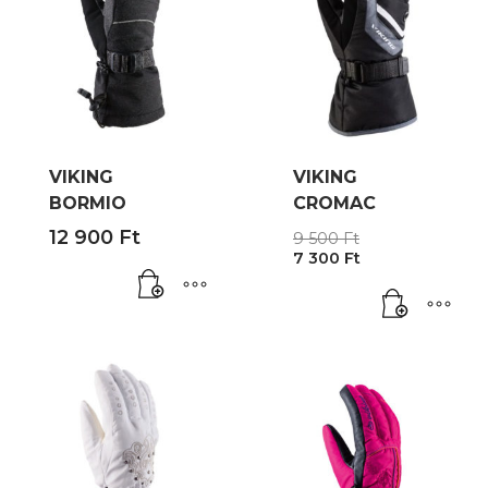
VIKING
VIKING
BORMIO
CROMAC
Original
12 900
Ft
9 500
Ft
Current
price
7 300
Ft
price
was:
is:
9
7
500 Ft.
300 Ft.