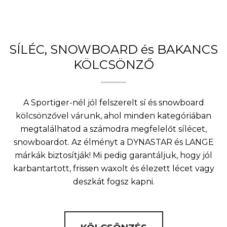
SÍLÉC, SNOWBOARD és BAKANCS
KÖLCSÖNZŐ
A Sportiger-nél jól felszerelt sí és snowboard
kölcsönzővel várunk, ahol minden kategóriában
megtalálhatod a számodra megfelelőt sílécet,
snowboardot. Az élményt a DYNASTAR és LANGE
márkák biztosítják! Mi pedig garantáljuk, hogy jól
karbantartott, frissen waxolt és élezett lécet vagy
deszkát fogsz kapni.