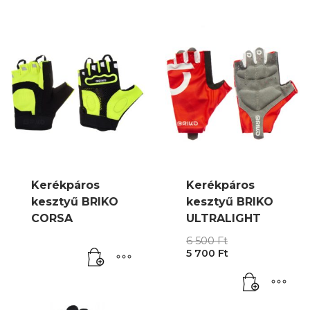
Kerékpáros
Kerékpáros
kesztyű BRIKO
kesztyű BRIKO
CORSA
ULTRALIGHT
Original
6 500
Ft
Current
price
5 700
Ft
price
was:
is:
6
5
500 Ft.
700 Ft.