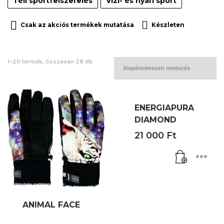
Téli sportfelszerelés
Vízi- és nyári sport
Csak az akciós termékek mutatása
Készleten
1–20 termék, összesen 28 db
ENERGIAPURA
DIAMOND
21 000
Ft
ANIMAL FACE