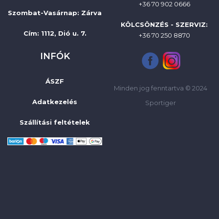
+36 70 902 0666
Szombat-Vasárnap
:
Zárva
KÖLCSÖNZÉS - SZERVIZ:
Cím: 1112, Dió u. 7.
+36 70 250 8870
INFÓK
ÁSZF
Minden jog fenntartva © 2024
Adatkezelés
Sportiger
Szállítási feltételek