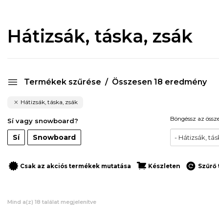
Hátizsák, táska, zsák
Termékek szűrése
Összesen 18 eredmény
Hátizsák, táska, zsák
Böngéssz az össze
Sí vagy snowboard?
Sí
Snowboard
- Hátizsák, tás
Csak az akciós termékek mutatása
Készleten
Szűrő 
Mind a(z) 18 találat megjelenítve