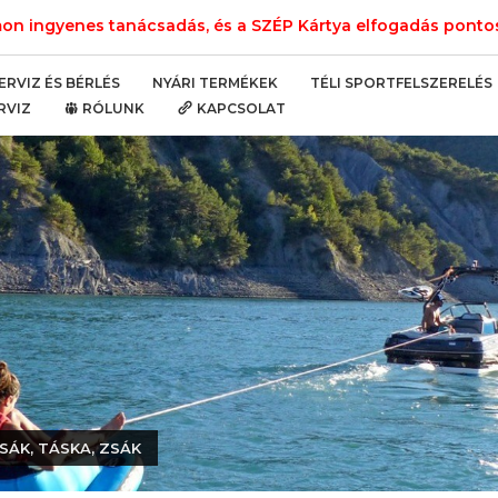
n ingyenes tanácsadás, és a SZÉP Kártya elfogadás pontos 
NYÁRI TERMÉKEK
TÉLI SPORTFELSZERELÉS
ERVIZ ÉS BÉRLÉS
RVIZ
RÓLUNK
KAPCSOLAT
SÁK, TÁSKA, ZSÁK