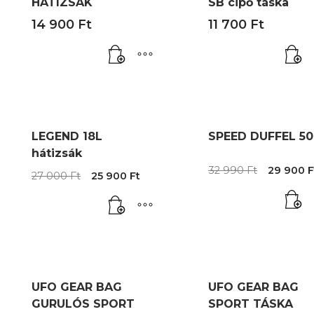
HÁTIZSÁK
SB cipő táska
14 900
Ft
11 700
Ft
LEGEND 18L
SPEED DUFFEL 50
hátizsák
Origina
32 990
Ft
29 900
F
Original
Current
27 000
Ft
25 900
Ft
price
price
price
was:
was:
is:
32
27
25
990 Ft.
000 Ft.
900 Ft.
UFO GEAR BAG
UFO GEAR BAG
GURULÓS SPORT
SPORT TÁSKA