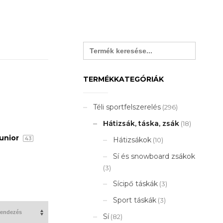
Search
for:
TERMÉKKATEGÓRIÁK
Téli sportfelszerelés
(296)
Hátizsák, táska, zsák
(18)
unior
Hátizsákok
43
(10)
Sí és snowboard zsákok
(3)
Sícipő táskák
(3)
Sport táskák
(3)
Sí
(82)