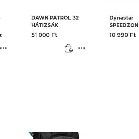
5
DAWN PATROL 32
Dynastar
HÁTIZSÁK
SPEEDZONE
l
Current
51 000
Ft
10 990
Ft
t
price
is:
44
900 Ft.