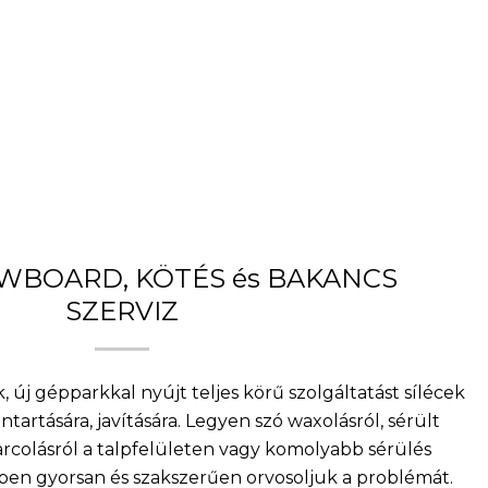
OWBOARD, KÖTÉS és BAKANCS
SZERVIZ
, új gépparkkal nyújt teljes körű szolgáltatást sílécek
artására, javítására. Legyen szó waxolásról, sérült
arcolásról a talpfelületen vagy komolyabb sérülés
nkben gyorsan és szakszerűen orvosoljuk a problémát.