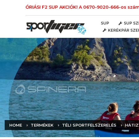
ÓRIÁSI F2 SUP AKCIÓK! A 0670-9020-666-os számo
SUP
SUP SZ
KERÉKPÁR SZE
HOME
TERMÉKEK
TÉLI SPORTFELSZERELÉS
HÁTIZ