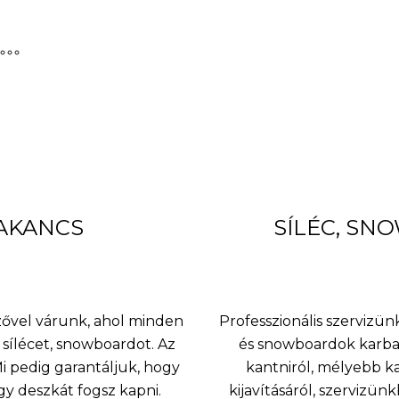
BAKANCS
SÍLÉC, SN
nzővel várunk, ahol minden
Professzionális szervizünk
sílécet, snowboardot. Az
és snowboardok karbant
 pedig garantáljuk, hogy
kantniról, mélyebb k
agy deszkát fogsz kapni.
kijavításáról, szervizü