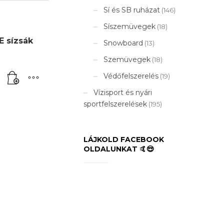
Sí és SB ruházat
(146)
Síszemüvegek
(18)
 sízsák
Snowboard
(13)
Szemüvegek
(18)
Védőfelszerelés
(19)
Vízisport és nyári
sportfelszerelések
(195)
LÁJKOLD FACEBOOK
OLDALUNKAT 🤙😎