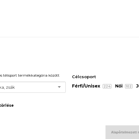
s télisport termékkategória között
Célcsoport
Férfi/Unisex
Női
J
224
102
ka, zsák
törlése