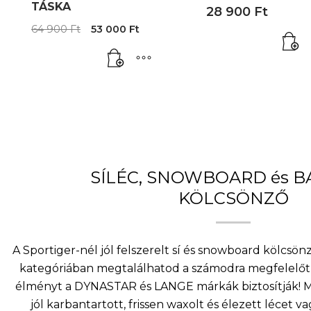
TÁSKA
28 900
Ft
Original
Current
64 900
Ft
53 000
Ft
price
price
was:
is:
64
53
900 Ft.
000 Ft.
SÍLÉC, SNOWBOARD és 
KÖLCSÖNZŐ
A Sportiger-nél jól felszerelt sí és snowboard kölcsö
kategóriában megtalálhatod a számodra megfelelőt 
élményt a DYNASTAR és LANGE márkák biztosítják! Mi
jól karbantartott, frissen waxolt és élezett lécet v