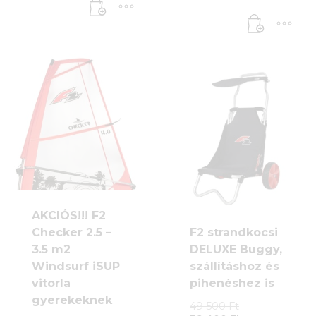
is:
41
price
was:
35
900 Ft.
is:
29
900 Ft.
23
800 Ft.
900 Ft.
AKCIÓS!!! F2
Checker 2.5 –
F2 strandkocsi
3.5 m2
DELUXE Buggy,
Windsurf iSUP
szállításhoz és
vitorla
pihenéshez is
gyerekeknek
Original
49 500
Ft