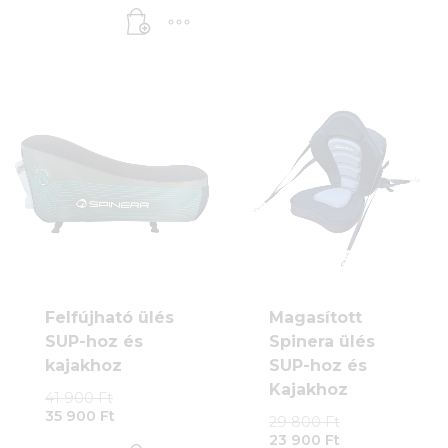
is:
449
333
000 Ft.
800 Ft.
Felfújható ülés
Magasított
SUP-hoz és
Spinera ülés
kajakhoz
SUP-hoz és
Kajakhoz
Original
41 900
Ft
Current
price
35 900
Ft
Original
29 800
Ft
price
was:
Current
price
23 900
Ft