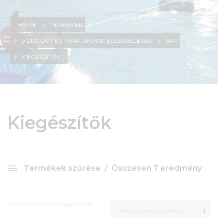
HOME
TERMÉKEK
VÍZISPORT ÉS NYÁRI SPORTFELSZERELÉSEK
SUP
KIEGÉSZÍTŐK
Kiegészítők
Termékek szűrése
Összesen 7 eredmény
Mind a(z) 7 találat megjelenítve