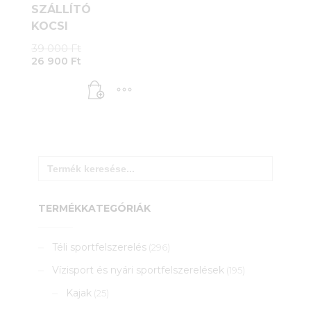
SZÁLLÍTÓ
KOCSI
Original
39 000
Ft
Current
price
26 900
Ft
price
was:
is:
39
26
000 Ft.
900 Ft.
Search
for:
TERMÉKKATEGÓRIÁK
Téli sportfelszerelés
(296)
Vízisport és nyári sportfelszerelések
(195)
Kajak
(25)