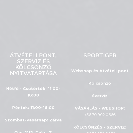
ÁTVÉTELI PONT,
SPORTIGER
SZERVIZ ÉS
KÖLCSÖNZŐ
Webshop és Átvételi pont
NYITVATARTÁSA
Kölcsönző
Hétfő - Csütörtök: 11:00-
18:00
Szerviz
Péntek: 11:00-16:00
VÁSÁRLÁS - WEBSHOP:
+36 70 902 0666
Szombat-Vasárnap
:
Zárva
KÖLCSÖNZÉS - SZERVIZ:
Cím: 1112, Dió u. 7.