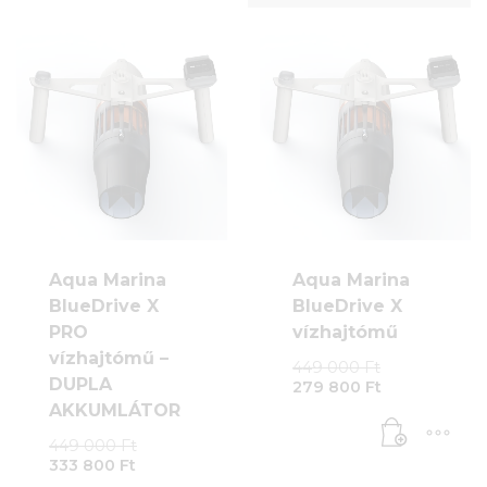
Aqua Marina
Aqua Marina
BlueDrive X
BlueDrive X
PRO
vízhajtómű
vízhajtómű –
Original
449 000
Ft
Current
price
DUPLA
279 800
Ft
price
was:
AKKUMLÁTOR
is:
449
Original
279
000 Ft.
449 000
Ft
Current
price
800 Ft.
333 800
Ft
price
was: