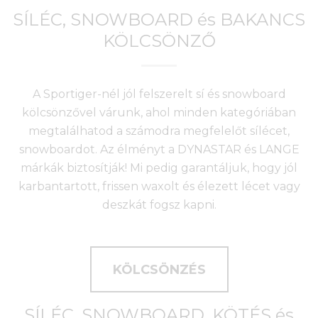
SÍLÉC, SNOWBOARD és BAKANCS
KÖLCSÖNZŐ
A Sportiger-nél jól felszerelt sí és snowboard
kölcsönzővel várunk, ahol minden kategóriában
megtalálhatod a számodra megfelelőt sílécet,
snowboardot. Az élményt a DYNASTAR és LANGE
márkák biztosítják! Mi pedig garantáljuk, hogy jól
karbantartott, frissen waxolt és élezett lécet vagy
deszkát fogsz kapni.
KÖLCSÖNZÉS
SÍLÉC, SNOWBOARD, KÖTÉS és