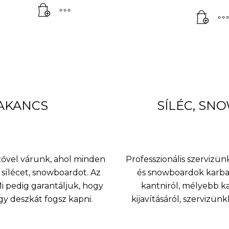
BAKANCS
SÍLÉC, SN
nzővel várunk, ahol minden
Professzionális szervizünk
sílécet, snowboardot. Az
és snowboardok karbant
 pedig garantáljuk, hogy
kantniról, mélyebb k
agy deszkát fogsz kapni.
kijavításáról, szervizü