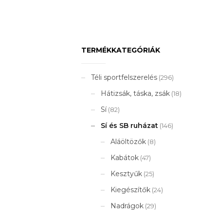
TERMÉKKATEGÓRIÁK
Téli sportfelszerelés
(296)
Hátizsák, táska, zsák
(18)
Sí
(82)
Sí és SB ruházat
(146)
Aláöltözők
(8)
Kabátok
(47)
Kesztyűk
(25)
Kiegészítők
(24)
Nadrágok
(29)