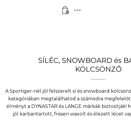
was:
Current
53
price
000 Ft.
is:
47
900 Ft.
SÍLÉC, SNOWBOARD és 
KÖLCSÖNZŐ
A Sportiger-nél jól felszerelt sí és snowboard kölcsö
kategóriában megtalálhatod a számodra megfelelőt 
élményt a DYNASTAR és LANGE márkák biztosítják! Mi
jól karbantartott, frissen waxolt és élezett lécet v