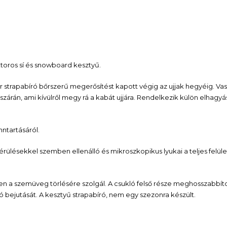
toros sí és snowboard kesztyű.
ér strapabíró bőrszerű megerősítést kapott végig az ujjak hegyéig. Va
szárán, ami kívülről megy rá a kabát ujjára. Rendelkezik külön elhagyá
ntartásáról.
lésekkel szemben ellenálló és mikroszkopikus lyukai a teljes felül
tten a szemüveg törlésére szolgál. A csukló felső része meghosszabbíto
 bejutását. A kesztyű strapabíró, nem egy szezonra készült.