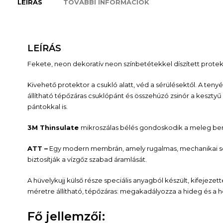
LEÍRÁS
TOVÁBBI INFORMÁCIÓK
LEÍRÁS
Fekete, neon dekoratív neon színbetétekkel díszített protek
Kivehető protektor a csukló alatt, véd a sérülésektől. A teny
állítható tépőzáras csuklópánt és összehúzó zsinór a kesztyű 
pántokkal is.
3M Thinsulate
mikroszálas bélés gondoskodik a meleg ben
ATT –
Egy modern membrán, amely rugalmas, mechanikai sérü
biztosítják a vízgőz szabad áramlását.
A hüvelykujj külső része speciális anyagból készült, kifejeze
méretre állítható, tépőzáras: megakadályozza a hideg és a hó
Fő jellemzői: