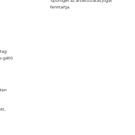
Sportiger az árváltoztatás jogát
fenntartja.
stag
s-gátló
eten
tt,