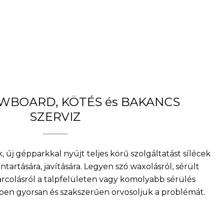
OWBOARD, KÖTÉS és BAKANCS
SZERVIZ
, új gépparkkal nyújt teljes körű szolgáltatást sílécek
artására, javítására. Legyen szó waxolásról, sérült
arcolásról a talpfelületen vagy komolyabb sérülés
nkben gyorsan és szakszerűen orvosoljuk a problémát.