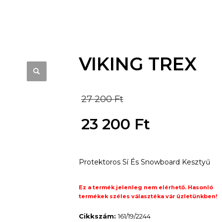
VIKING TREX
Original
27 200
Ft
price
23 200
Ft
was:
Current
27
Protektoros Sí És Snowboard Kesztyű
price
200 Ft.
is:
Ez a termék jelenleg nem elérhető. Hasonló
termékek széles választéka vár üzletünkben!
23
Cikkszám:
161/19/2244