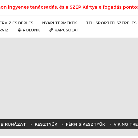
n ingyenes tanácsadás, és a SZÉP Kártya elfogadás pontos 
NYÁRI TERMÉKEK
TÉLI SPORTFELSZERELÉS
ERVIZ ÉS BÉRLÉS
RVIZ
RÓLUNK
KAPCSOLAT
 SB RUHÁZAT
KESZTYŰK
FÉRFI SÍKESZTYŰK
VIKING TR