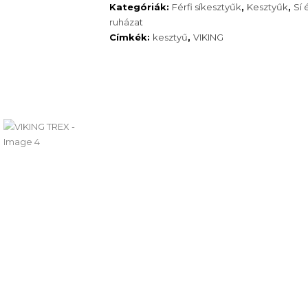
200 Ft.
Kategóriák:
Férfi síkesztyűk
,
Kesztyűk
,
Sí 
ruházat
Címkék:
kesztyű
,
VIKING