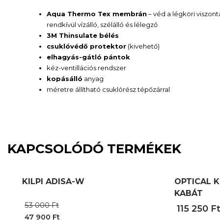
Aqua Thermo Tex membrán
– véd a légköri viszon
rendkívül vízálló, szélálló és lélegző
3M Thinsulate bélés
csuklóvédő protektor
(kivehető)
elhagyás-gátló pántok
kéz-ventillációs rendszer
kopásálló
anyag
méretre állítható csuklórész tépőzárral
KAPCSOLÓDÓ TERMÉKEK
KILPI ADISA-W
OPTICAL 
KABÁT
Original
53 000
Ft
115 250
F
price
47 900
Ft