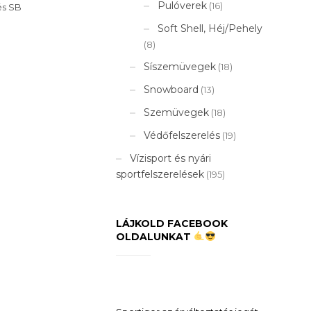
Pulóverek
(16)
és SB
Soft Shell, Héj/Pehely
(8)
Síszemüvegek
(18)
Snowboard
(13)
Szemüvegek
(18)
Védőfelszerelés
(19)
Vízisport és nyári
sportfelszerelések
(195)
LÁJKOLD FACEBOOK
OLDALUNKAT