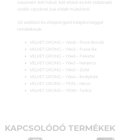
összesen: két hátsó, két elülső és két oldalzseb
vízálló cipzárral, bal oldalt műbőrből.
Jól szellőző és vízlepergető tulajdonsággal
rendelkezik.
VELVET GRONG – YA46 – Piros-Bordó
VELVET GRONG – Y643 – Fuxia lila
VELVET GRONG – Y646 – Fekete
VELVET GRONG – Y642 – Narancs
VELVET GRONG – Y645 – Zöld
VELVET GRONG – Y644 – Királykék
VELVET GRONG – Y935 – Neon
VELVET GRONG – Y936 – Türkiz
KAPCSOLÓDÓ TERMÉKEK