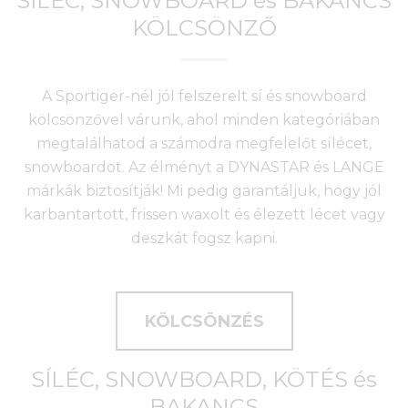
SÍLÉC, SNOWBOARD és BAKANCS
KÖLCSÖNZŐ
A Sportiger-nél jól felszerelt sí és snowboard
kölcsönzővel várunk, ahol minden kategóriában
megtalálhatod a számodra megfelelőt sílécet,
snowboardot. Az élményt a DYNASTAR és LANGE
márkák biztosítják! Mi pedig garantáljuk, hogy jól
karbantartott, frissen waxolt és élezett lécet vagy
deszkát fogsz kapni.
KÖLCSÖNZÉS
SÍLÉC, SNOWBOARD, KÖTÉS és
BAKANCS