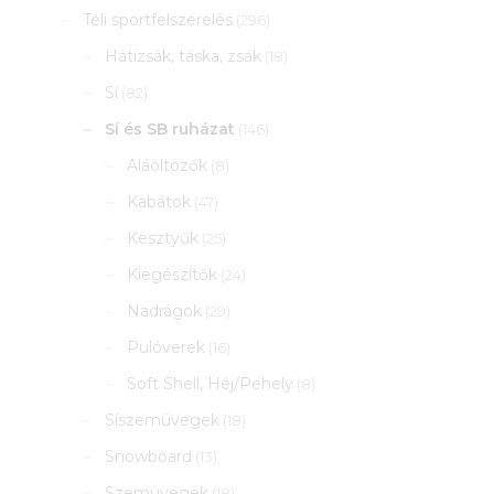
Téli sportfelszerelés
(296)
Hátizsák, táska, zsák
(18)
Sí
(82)
Sí és SB ruházat
(146)
Aláöltözők
(8)
Kabátok
(47)
Kesztyűk
(25)
Kiegészítők
(24)
Nadrágok
(29)
Pulóverek
(16)
Soft Shell, Héj/Pehely
(8)
Síszemüvegek
(18)
Snowboard
(13)
Szemüvegek
(18)