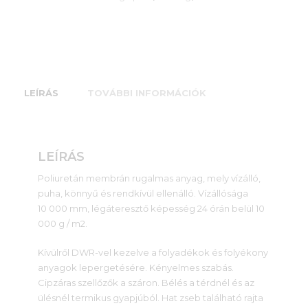
LEÍRÁS
TOVÁBBI INFORMÁCIÓK
LEÍRÁS
Poliuretán membrán rugalmas anyag, mely vízálló,
puha, könnyű és rendkívül ellenálló. Vízállósága
10 000 mm, légáteresztő képesség 24 órán belül 10
000 g / m2.
Kívülről DWR-vel kezelve a folyadékok és folyékony
anyagok lepergetésére. Kényelmes szabás.
Cipzáras szellőzők a száron. Bélés a térdnél és az
ülésnél termikus gyapjúból. Hat zseb található rajta