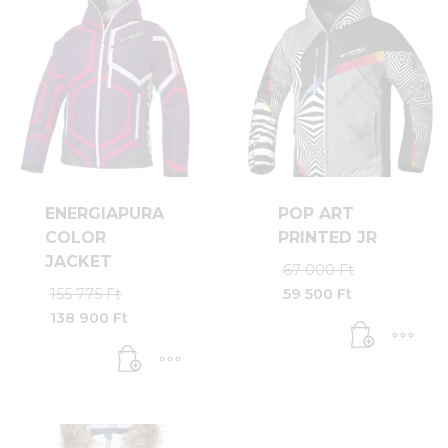
ENERGIAPURA
POP ART
COLOR
PRINTED JR
JACKET
Original
67 000
Ft
price
Original
155 775
Ft
59 500
Ft
was:
Current
price
138 900
Ft
67
price
was:
Current
000 Ft.
is:
155
price
59
775 Ft.
is:
500 Ft.
138
900 Ft.