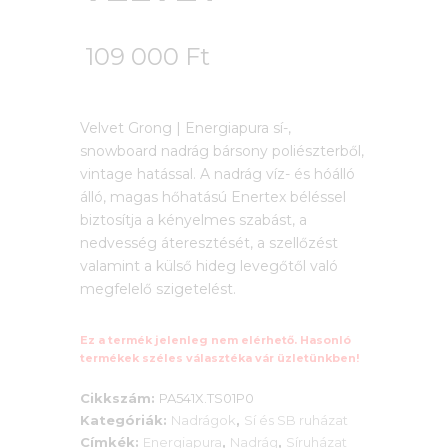
109 000
Ft
Velvet Grong | Energiapura sí-,
snowboard nadrág bársony poliészterből,
vintage hatással. A nadrág víz- és hóálló
álló, magas hőhatású Enertex béléssel
biztosítja a kényelmes szabást, a
nedvesség áteresztését, a szellőzést
valamint a külső hideg levegőtől való
megfelelő szigetelést.
Ez a termék jelenleg nem elérhető. Hasonló
termékek széles választéka vár üzletünkben!
Cikkszám:
PA541X.TS01P0
Kategóriák:
Nadrágok
,
Sí és SB ruházat
Címkék:
Energiapura
,
Nadrág
,
Síruházat