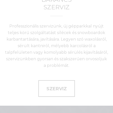
SZERVIZ
Professzionális szervizünk, új gépparkkal nyújt
teljes körű szolgáltatást sílécek és snowboardok
karbantartására, javítására. Legyen szó waxolásról,
sérült kantniról, mélyebb karcolásról a
talpfelületen vagy komolyabb sérülés kijavításáról,
szervizünkben gyorsan és szakszerűen orvosoljuk
a problémát.
SZERVIZ