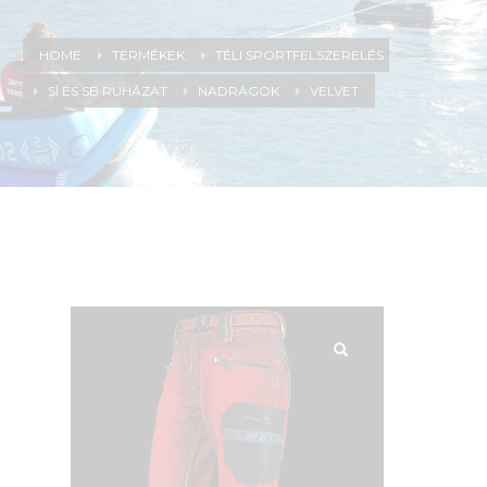
HOME
TERMÉKEK
TÉLI SPORTFELSZERELÉS
SÍ ÉS SB RUHÁZAT
NADRÁGOK
VELVET