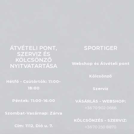
ÁTVÉTELI PONT,
SPORTIGER
SZERVIZ ÉS
KÖLCSÖNZŐ
Webshop és Átvételi pont
NYITVATARTÁSA
Kölcsönző
Hétfő - Csütörtök: 11:00-
18:00
Szerviz
Péntek: 11:00-16:00
VÁSÁRLÁS - WEBSHOP:
+36 70 902 0666
Szombat-Vasárnap
:
Zárva
KÖLCSÖNZÉS - SZERVIZ:
Cím: 1112, Dió u. 7.
+36 70 250 8870