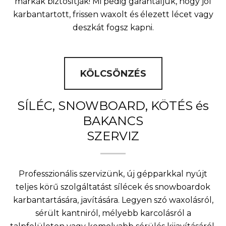
márkák biztosítják! Mi pedig garantáljuk, hogy jól
karbantartott, frissen waxolt és élezett lécet vagy
deszkát fogsz kapni.
KÖLCSÖNZÉS
SÍLÉC, SNOWBOARD, KÖTÉS és
BAKANCS
SZERVIZ
Professzionális szervizünk, új gépparkkal nyújt
teljes körű szolgáltatást sílécek és snowboardok
karbantartására, javítására. Legyen szó waxolásról,
sérült kantniról, mélyebb karcolásról a