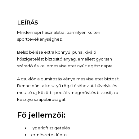
LEÍRÁS
Mindennapi használatra, bármilyen kültéri
sporttevékenységhez.
Belső bélése extra könnyű, puha, kiváló
hőszigetelést biztosító anyag, emellett gyorsan
száradó és kellemes viseletet nyújt egész napra.
A csuklón a gumírozás kényelmes viseletet biztosít.
Benne pánt a kesztyű rögzítéséhez. A hüvelyk-és
mutató ujj között speciális megerősítés biztosítja a
kesztyű strapabíróságát.
Fő jellemzői:
Hyperloft szigetelés
természetes lúdtoll