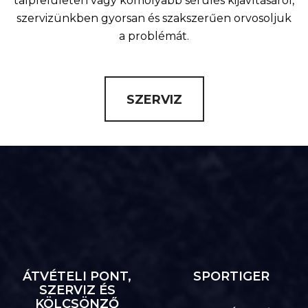
talpfelületen vagy komolyabb sérülés kijavításáról,
szervizünkben gyorsan és szakszerűen orvosoljuk
a problémát.
SZERVIZ
ÁTVÉTELI PONT,
SPORTIGER
SZERVIZ ÉS
KÖLCSÖNZŐ