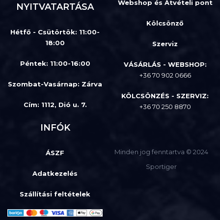
Webshop és Átvételi pont
NYITVATARTÁSA
Kölcsönző
Hétfő - Csütörtök: 11:00-
18:00
Szerviz
Péntek: 11:00-16:00
VÁSÁRLÁS - WEBSHOP:
+36 70 902 0666
Szombat-Vasárnap
:
Zárva
KÖLCSÖNZÉS - SZERVIZ:
Cím: 1112, Dió u. 7.
+36 70 250 8870
INFÓK
Minden jog fenntartva © 2024
ÁSZF
Sportiger
Adatkezelés
Szállítási feltételek