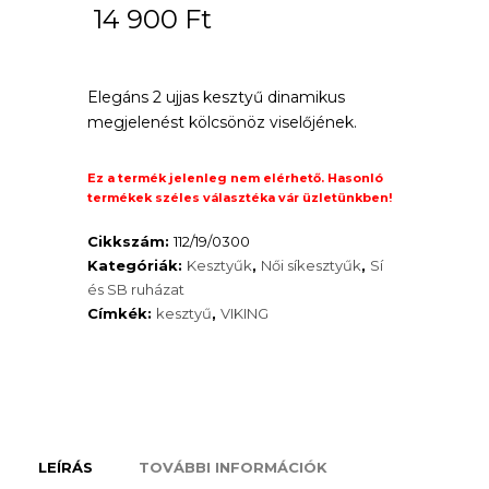
14 900
Ft
Elegáns 2 ujjas kesztyű dinamikus
megjelenést kölcsönöz viselőjének.
Ez a termék jelenleg nem elérhető. Hasonló
termékek széles választéka vár üzletünkben!
Cikkszám:
112/19/0300
Kategóriák:
Kesztyűk
,
Női síkesztyűk
,
Sí
és SB ruházat
Címkék:
kesztyű
,
VIKING
LEÍRÁS
TOVÁBBI INFORMÁCIÓK