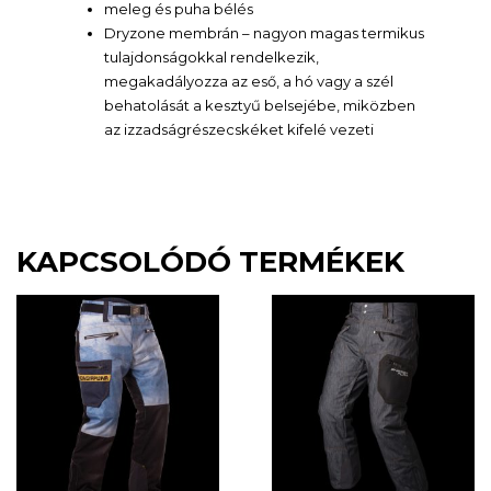
meleg és puha bélés
Dryzone membrán – nagyon magas termikus
tulajdonságokkal rendelkezik,
megakadályozza az eső, a hó vagy a szél
behatolását a kesztyű belsejébe, miközben
az izzadságrészecskéket kifelé vezeti
KAPCSOLÓDÓ TERMÉKEK