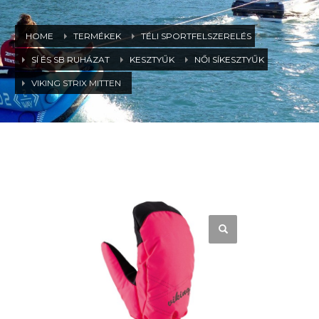
HOME
TERMÉKEK
TÉLI SPORTFELSZERELÉS
SÍ ÉS SB RUHÁZAT
KESZTYŰK
NŐI SÍKESZTYŰK
VIKING STRIX MITTEN