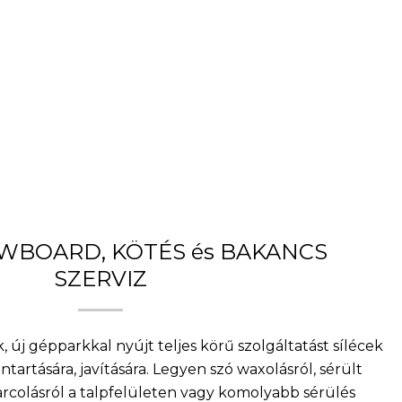
OWBOARD, KÖTÉS és BAKANCS
SZERVIZ
, új gépparkkal nyújt teljes körű szolgáltatást sílécek
artására, javítására. Legyen szó waxolásról, sérült
arcolásról a talpfelületen vagy komolyabb sérülés