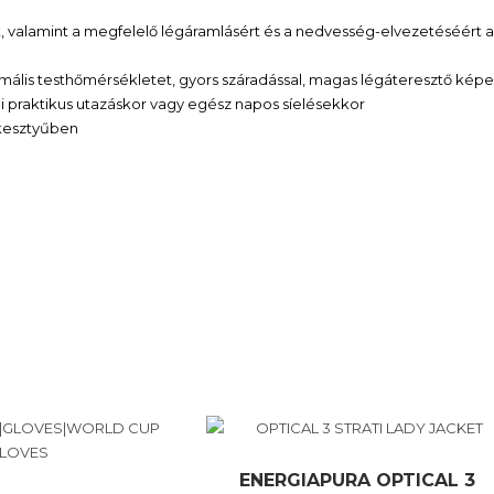
rt, valamint a megfelelő légáramlásért és a nedvesség-elvezetéséért 
timális testhőmérsékletet, gyors száradással, magas légáteresztő kép
 praktikus utazáskor vagy egész napos síelésekkor
 kesztyűben
ENERGIAPURA OPTICAL 3