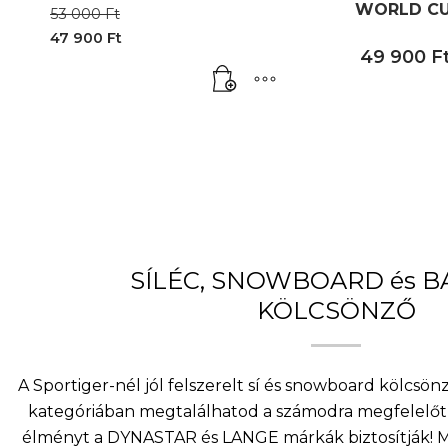
WORLD CU
Original
53 000
Ft
price
47 900
Ft
was:
Current
49 900
F
53
price
000 Ft.
is:
47
900 Ft.
SÍLÉC, SNOWBOARD és 
KÖLCSÖNZŐ
A Sportiger-nél jól felszerelt sí és snowboard kölcsö
kategóriában megtalálhatod a számodra megfelelőt 
élményt a DYNASTAR és LANGE márkák biztosítják! Mi