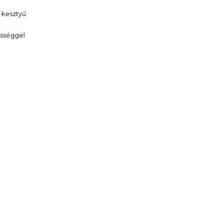
a kesztyű
ességgel