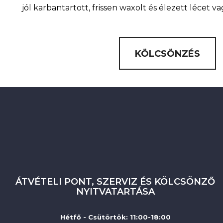
jól karbantartott, frissen waxolt és élezett lécet v
KÖLCSÖNZÉS
ÁTVÉTELI PONT, SZERVIZ ÉS KÖLCSÖNZŐ
NYITVATARTÁSA
Hétfő - Csütörtök: 11:00-18:00