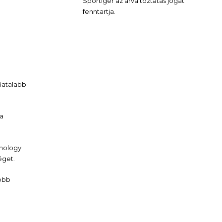
Sportiger az árváltoztatás jogát
fenntartja.
iatalabb
 a
hnology
éget.
több