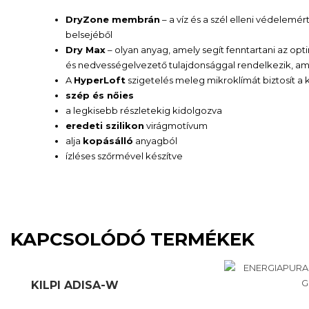
DryZone membrán
– a víz és a szél elleni védelemé
belsejéből
Dry Max
– olyan anyag, amely segít fenntartani az op
és nedvességelvezető tulajdonsággal rendelkezik, ami
A
HyperLoft
szigetelés meleg mikroklímát biztosít a
szép és nőies
a legkisebb részletekig kidolgozva
eredeti szilikon
virágmotívum
alja
kopásálló
anyagból
ízléses szőrmével készítve
KAPCSOLÓDÓ TERMÉKEK
KILPI ADISA-W