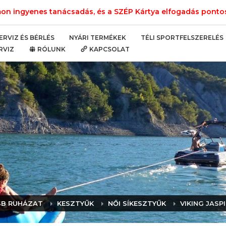
n ingyenes tanácsadás, és a SZÉP Kártya elfogadás pontos 
NYÁRI TERMÉKEK
TÉLI SPORTFELSZERELÉS
ERVIZ ÉS BÉRLÉS
RVIZ
RÓLUNK
KAPCSOLAT
 SB RUHÁZAT
KESZTYŰK
NŐI SÍKESZTYŰK
VIKING JASP