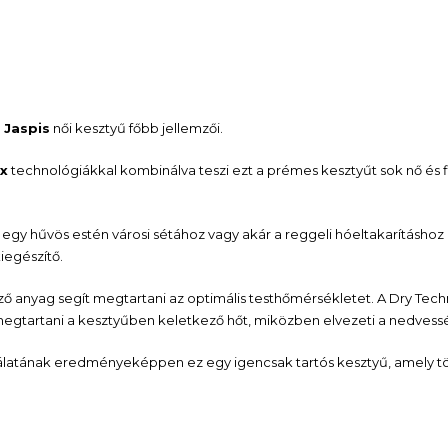
 Jaspis
női kesztyű főbb jellemzői.
x
technológiákkal kombinálva teszi ezt a prémes kesztyűt sok nő és f
 egy hűvös estén városi sétához vagy akár a reggeli hóeltakarításhoz
kiegészítő.
gző anyag segít megtartani az optimális testhőmérsékletet. A Dry Tec
ít megtartani a kesztyűben keletkező hőt, miközben elvezeti a nedvess
ználatának eredményeképpen ez egy igencsak tartós kesztyű, amely 