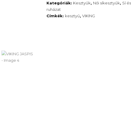
500 Ft.
Kategóriák:
Kesztyűk
,
Női síkesztyűk
,
Sí é
ruházat
Címkék:
kesztyű
,
VIKING