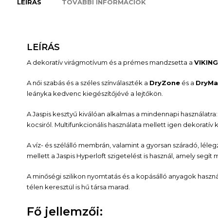
LEÍRÁS
TOVÁBBI INFORMÁCIÓK
LEÍRÁS
A dekoratív virágmotívum és a prémes mandzsetta a
VIKING
A női szabás és a széles színválaszték a
DryZone
és a
DryMa
leányka kedvenc kiegészítőjévé a lejtőkön.
A Jaspis kesztyű kiválóan alkalmas a mindennapi használatra:
kocsiról. Multifunkcionális használata mellett igen dekoratív 
A víz- és szélálló membrán, valamint a gyorsan száradó, léle
mellett a Jaspis Hyperloft szigetelést is használ, amely seg
A minőségi szilikon nyomtatás és a kopásálló anyagok has
télen keresztül is hű társa marad.
Fő jellemzői: