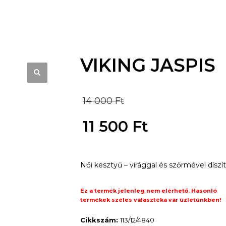
VIKING JASPIS
Original
14 000
Ft
price
11 500
Ft
was:
Current
14
Női kesztyű – virággal és szőrmével díszít
price
000 Ft.
is:
Ez a termék jelenleg nem elérhető. Hasonló
termékek széles választéka vár üzletünkben!
11
Cikkszám:
113/12/4840