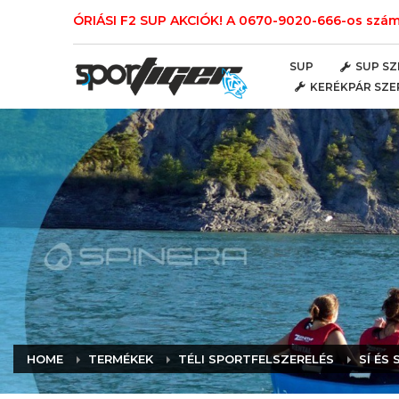
ÓRIÁSI F2 SUP AKCIÓK! A 0670-9020-666-os számo
SUP
SUP SZ
KERÉKPÁR SZE
HOME
TERMÉKEK
TÉLI SPORTFELSZERELÉS
SÍ ÉS