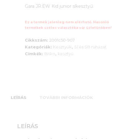
57
Gara JR.EW Kid junior síkesztyű.
price
000 Ft.
is:
Ez a termék jelenleg nem elérhető. Hasonló
termékek széles választéka vár üzletünkben!
42
Cikkszám:
2001c50-907
500 Ft.
Kategóriák:
Kesztyűk
,
Sí és SB ruházat
Címkék:
Briko
,
kesztyű
LEÍRÁS
TOVÁBBI INFORMÁCIÓK
LEÍRÁS