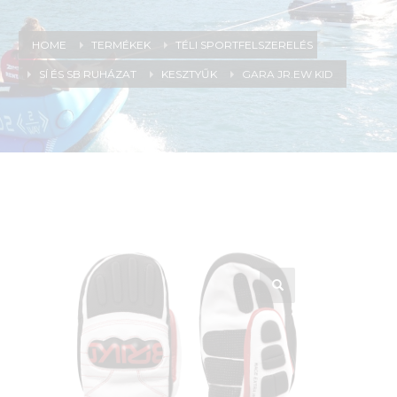
HOME
TERMÉKEK
TÉLI SPORTFELSZERELÉS
SÍ ÉS SB RUHÁZAT
KESZTYŰK
GARA JR.EW KID