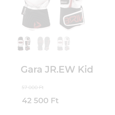
Gara JR.EW Kid
Original
57 000
Ft
price
42 500
Ft
was:
Current