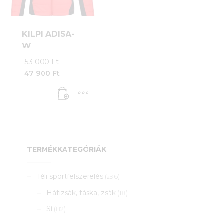
KILPI ADISA-
W
Original
53 000
Ft
price
47 900
Ft
was:
Current
53
price
000 Ft.
is:
47
900 Ft.
TERMÉKKATEGÓRIÁK
Téli sportfelszerelés
(296)
Hátizsák, táska, zsák
(18)
Sí
(82)