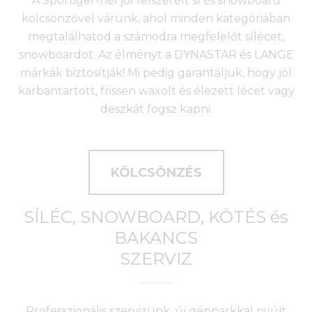
A Sportiger-nél jól felszerelt sí és snowboard
kölcsönzővel várunk, ahol minden kategóriában
megtalálhatod a számodra megfelelőt sílécet,
snowboardot. Az élményt a DYNASTAR és LANGE
márkák biztosítják! Mi pedig garantáljuk, hogy jól
karbantartott, frissen waxolt és élezett lécet vagy
deszkát fogsz kapni.
KÖLCSÖNZÉS
SÍLÉC, SNOWBOARD, KÖTÉS és
BAKANCS
SZERVIZ
Professzionális szervizünk, új gépparkkal nyújt