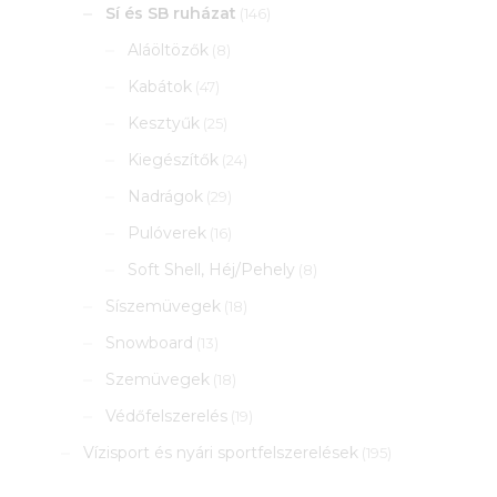
Sí és SB ruházat
(146)
Aláöltözők
(8)
Kabátok
(47)
Kesztyűk
(25)
Kiegészítők
(24)
Nadrágok
(29)
Pulóverek
(16)
Soft Shell, Héj/Pehely
(8)
Síszemüvegek
(18)
Snowboard
(13)
Szemüvegek
(18)
Védőfelszerelés
(19)
Vízisport és nyári sportfelszerelések
(195)