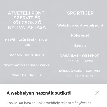
ÁTVÉTELI PONT,
SPORTIGER
SZERVIZ ÉS
KÖLCSÖNZŐ
Webshop és Átvételi pont
NYITVATARTÁSA
Kölcsönző
Hétfő - Csütörtök: 11:00-
18:00
Szerviz
Péntek: 11:00-16:00
VÁSÁRLÁS - WEBSHOP:
+36 70 902 0666
Szombat-Vasárnap
:
Zárva
KÖLCSÖNZÉS - SZERVIZ:
Cím: 1112, Dió u. 7.
+36 70 250 8870
INFÓK
A webhelyen használt sütikről
Minden jog fenntartva © 2024
ÁSZF
Cookie-kat használunk a webhely teljesítményével és
Sportiger