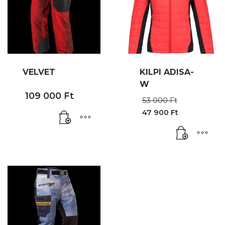
VELVET
KILPI ADISA-
W
109 000
Ft
Original
53 000
Ft
price
47 900
Ft
was:
Current
53
price
000 Ft.
is:
47
900 Ft.