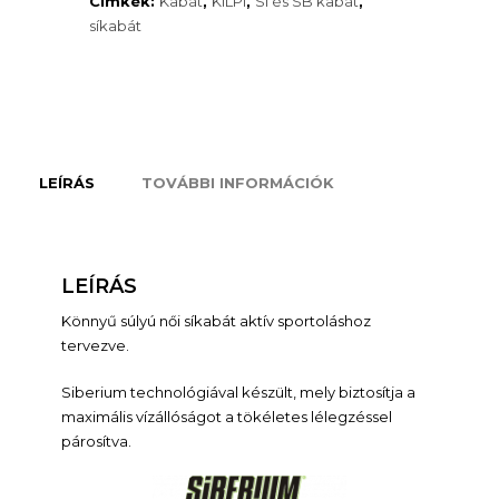
Címkék:
Kabát
,
KILPI
,
Sí és SB kabát
,
síkabát
LEÍRÁS
TOVÁBBI INFORMÁCIÓK
LEÍRÁS
Könnyű súlyú női síkabát aktív sportoláshoz
tervezve.
Siberium technológiával készült, mely biztosítja a
maximális vízállóságot a tökéletes lélegzéssel
párosítva.