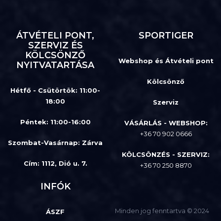
ÁTVÉTELI PONT,
SPORTIGER
SZERVIZ ÉS
KÖLCSÖNZŐ
Webshop és Átvételi pont
NYITVATARTÁSA
Kölcsönző
Hétfő - Csütörtök: 11:00-
18:00
Szerviz
Péntek: 11:00-16:00
VÁSÁRLÁS - WEBSHOP:
+36 70 902 0666
Szombat-Vasárnap
:
Zárva
KÖLCSÖNZÉS - SZERVIZ:
Cím: 1112, Dió u. 7.
+36 70 250 8870
INFÓK
Minden jog fenntartva © 2024
ÁSZF