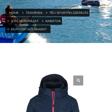
HOME
TERMÉKEK
TÉLI SPORTFELSZERELÉS
SÍ ÉS SB RUHÁZAT
KABÁTOK
KILPI CHIP NŐI SÍKABÁT