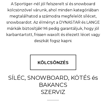
A Sportiger-nél jól felszerelt sí és snowboard
kölcsönzővel várunk, ahol minden kategóriában
megtalálhatod a számodra megfelelőt sílécet,
snowboardot. Az élményt a DYNASTAR és LANGE
márkák biztosítják! Mi pedig garantáljuk, hogy jól
karbantartott, frissen waxolt és élezett lécet vagy
deszkát fogsz kapni.
KÖLCSÖNZÉS
SÍLÉC, SNOWBOARD, KÖTÉS és
BAKANCS
SZERVIZ