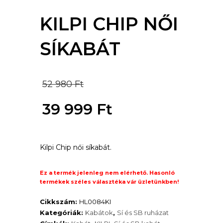
KILPI CHIP NŐI
SÍKABÁT
Original
52 980
Ft
price
39 999
Ft
was:
Current
52
Kilpi Chip női síkabát.
price
980 Ft.
is:
Ez a termék jelenleg nem elérhető. Hasonló
termékek széles választéka vár üzletünkben!
39
Cikkszám:
HL0084KI
999 Ft.
Kategóriák:
Kabátok
,
Sí és SB ruházat