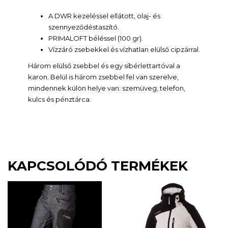
A DWR kezeléssel ellátott, olaj- és
szennyeződéstaszító.
PRIMALOFT béléssel (100 gr).
Vízzáró zsebekkel és vízhatlan elülső cipzárral.
Három elülső zsebbel és egy síbérlettartóval a
karon. Belül is három zsebbel fel van szerelve,
mindennek külön helye van: szemüveg, telefon,
kulcs és pénztárca.
KAPCSOLÓDÓ TERMÉKEK