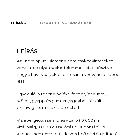
LEÍRÁS
TOVÁBBI INFORMÁCIÓK
LEÍRÁS
Az Energiapura Diamond nem csak tekinteteket
vonzza, de olyan szakértelemmel lett elkészítve,
hogy a havas pályákon biztosan a kedvenc darabod
lesz!
Egyedülálló technológiával farmer, jacquard,
szövet, gyapjú és gumi anyagokból készült,
extravagáns mintázattal ellátott.
Vízlepergető, szélálló és vízálló (10 000 mm
vízállóság, 10 000 g szellőzési tulajdonság). A
kapucni nem levehető, de zord idő esetén állítható.