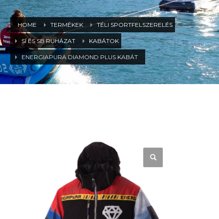
HOME
TERMÉKEK
TÉLI SPORTFELSZERELÉS
SÍ ÉS SB RUHÁZAT
KABÁTOK
ENERGIAPURA DIAMOND PLUS KABÁT