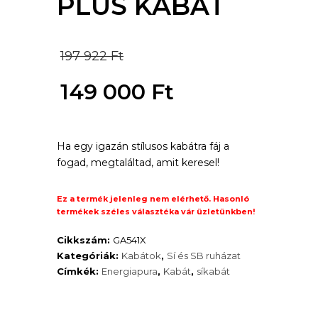
PLUS KABÁT
Original
197 922
Ft
price
149 000
Ft
was:
Current
197
Ha egy igazán stílusos kabátra fáj a
price
fogad, megtaláltad, amit keresel!
922 Ft.
is:
Ez a termék jelenleg nem elérhető. Hasonló
149
termékek széles választéka vár üzletünkben!
000 Ft.
Cikkszám:
GA541X
Kategóriák:
Kabátok
,
Sí és SB ruházat
Címkék:
Energiapura
,
Kabát
,
síkabát