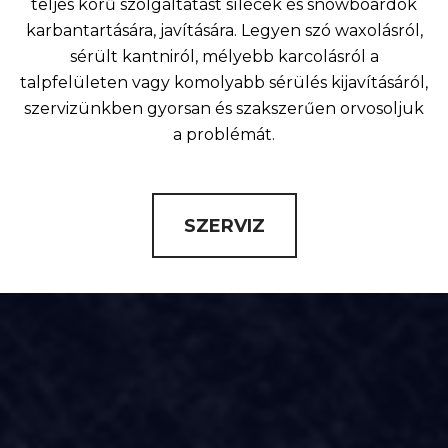
teljes körű szolgáltatást sílécek és snowboardok
karbantartására, javítására. Legyen szó waxolásról,
sérült kantniról, mélyebb karcolásról a
talpfelületen vagy komolyabb sérülés kijavításáról,
szervizünkben gyorsan és szakszerűen orvosoljuk
a problémát.
SZERVIZ