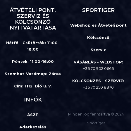
ÁTVÉTELI PONT,
SPORTIGER
SZERVIZ ÉS
KÖLCSÖNZŐ
Webshop és Átvételi pont
NYITVATARTÁSA
Kölcsönző
Hétfő - Csütörtök: 11:00-
18:00
Szerviz
Péntek: 11:00-16:00
VÁSÁRLÁS - WEBSHOP:
+36 70 902 0666
Szombat-Vasárnap
:
Zárva
KÖLCSÖNZÉS - SZERVIZ:
Cím: 1112, Dió u. 7.
+36 70 250 8870
INFÓK
Minden jog fenntartva © 2024
ÁSZF
Sportiger
Adatkezelés