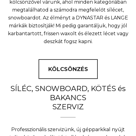
kölcsönzővel várunk, ahol minden kategóriában
megtalálhatod a számodra megfelelőt sílécet,
snowboardot. Az élményt a DYNASTAR és LANGE
márkák biztosítják! Mi pedig garantáljuk, hogy jól
karbantartott, frissen waxolt és élezett lécet vagy
deszkát fogsz kapni.
KÖLCSÖNZÉS
SÍLÉC, SNOWBOARD, KÖTÉS és
BAKANCS
SZERVIZ
Professzionális szervizünk, új gépparkkal nyújt