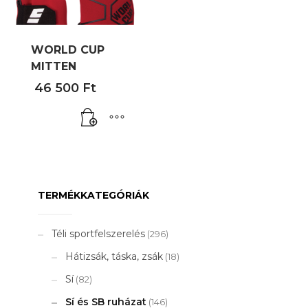
WORLD CUP
MITTEN
46 500
Ft
TERMÉKKATEGÓRIÁK
Téli sportfelszerelés
(296)
Hátizsák, táska, zsák
(18)
Sí
(82)
Sí és SB ruházat
(146)