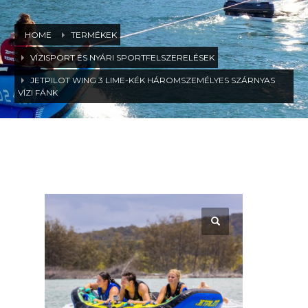
HOME
TERMÉKEK
VÍZISPORT ÉS NYÁRI SPORTFELSZERELÉSEK
JETPILOT WING 3 LIME-KÉK HÁROMSZEMÉLYES SZÁRNYAS
VÍZI FÁNK