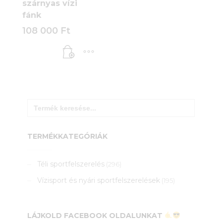
szárnyas vízi
fánk
108 000
Ft
Search
for:
TERMÉKKATEGÓRIÁK
Téli sportfelszerelés
(296)
Vízisport és nyári sportfelszerelések
(195)
LÁJKOLD FACEBOOK OLDALUNKAT