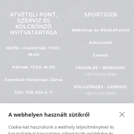
ÁTVÉTELI PONT,
SPORTIGER
SZERVIZ ÉS
KÖLCSÖNZŐ
Webshop és Átvételi pont
NYITVATARTÁSA
Kölcsönző
Hétfő - Csütörtök: 11:00-
18:00
Szerviz
Péntek: 11:00-16:00
VÁSÁRLÁS - WEBSHOP:
+36 70 902 0666
Szombat-Vasárnap
:
Zárva
KÖLCSÖNZÉS - SZERVIZ:
Cím: 1112, Dió u. 7.
+36 70 250 8870
INFÓK
A webhelyen használt sütikről
ÁSZF
Minden jog fenntartva © 2024
Cookie-kat használunk a webhely teljesítményével és
használatával kapcsolatos információk gyűjtésére és