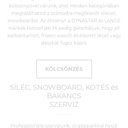
kölcsönzővel várunk, ahol minden kategóriában
megtalálhatod a számodra megfelelőt sílécet,
snowboardot. Az élményt a DYNASTAR és LANGE
márkák biztosítják! Mi pedig garantáljuk, hogy jól
karbantartott, frissen waxolt és élezett lécet vagy
deszkát fogsz kapni.
KÖLCSÖNZÉS
SÍLÉC, SNOWBOARD, KÖTÉS és
BAKANCS
SZERVIZ
Professzionális szervizünk, új gépparkkal nyújt