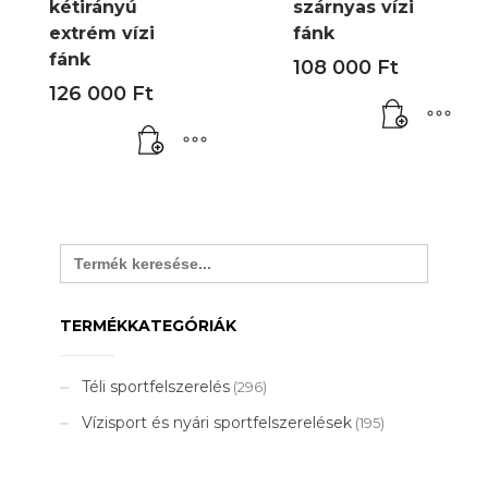
kétirányú
szárnyas vízi
extrém vízi
fánk
fánk
108 000
Ft
126 000
Ft
Search
for:
TERMÉKKATEGÓRIÁK
Téli sportfelszerelés
(296)
Vízisport és nyári sportfelszerelések
(195)