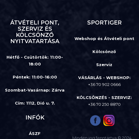
ÁTVÉTELI PONT,
SPORTIGER
SZERVIZ ÉS
KÖLCSÖNZŐ
Webshop és Átvételi pont
NYITVATARTÁSA
Kölcsönző
Hétfő - Csütörtök: 11:00-
18:00
Szerviz
Péntek: 11:00-16:00
VÁSÁRLÁS - WEBSHOP:
+36 70 902 0666
Szombat-Vasárnap
:
Zárva
KÖLCSÖNZÉS - SZERVIZ:
Cím: 1112, Dió u. 7.
+36 70 250 8870
INFÓK
ÁSZF
Minden jog fenntartva © 2024