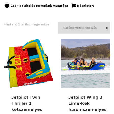
Csak az akciós termékek mutatása
Készleten
Mind a(z) 2 találat megjelenítve
Jetpilot Twin
Jetpilot Wing 3
Thriller 2
Lime-Kék
kétszemélyes
háromszemélyes