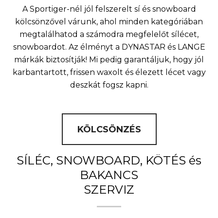
A Sportiger-nél jól felszerelt sí és snowboard
kölcsönzővel várunk, ahol minden kategóriában
megtalálhatod a számodra megfelelőt sílécet,
snowboardot. Az élményt a DYNASTAR és LANGE
márkák biztosítják! Mi pedig garantáljuk, hogy jól
karbantartott, frissen waxolt és élezett lécet vagy
deszkát fogsz kapni.
KÖLCSÖNZÉS
SÍLÉC, SNOWBOARD, KÖTÉS és
BAKANCS
SZERVIZ