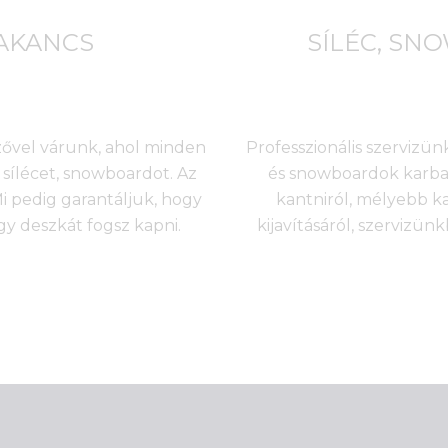
BAKANCS
SÍLÉC, SN
nzővel várunk, ahol minden
Professzionális szervizünk
sílécet, snowboardot. Az
és snowboardok karbant
 pedig garantáljuk, hogy
kantniról, mélyebb k
agy deszkát fogsz kapni.
kijavításáról, szervizü