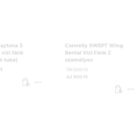
Daytona 3
Connelly SWEPT Wing
vízi fánk
Rental Vízi Fánk 2
ó tube)
személyes
Original
t
78 900
Ft
price
42 900
Ft
was:
Current
78
price
900 Ft.
is:
42
900 Ft.