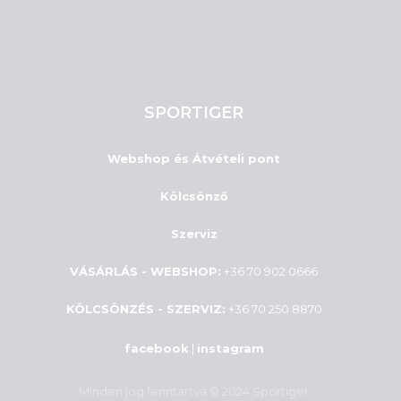
SPORTIGER
Webshop és Átvételi pont
Kölcsönző
Szerviz
VÁSÁRLÁS - WEBSHOP:
+36 70 902 0666
KÖLCSÖNZÉS - SZERVIZ:
+36 70 250 8870
facebook
|
instagram
Minden jog fenntartva © 2024 Sportiger