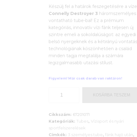
Készülj fel a határok feszegetésére a víz
Connelly Destroyer 3
háromszemélyes
vontatható tube-bal! Ez a prémium
kategóriás, innovatív vízi fánk teljesen új
szintre emeli a sokoldalúságot: az egyedi
belső nyergeknek és a kétirányú vontatás
technológiának köszönhetően a család
minden tagja megtalálja a számára
legizgalmasabb utazási stílust.
Figyelem! Már csak darab van raktáron!
Connelly
KOSÁRBA TESZEM
Destroyer
3
háromszemélyes
Cikkszám:
67201071
vontatható
Kategóriák:
Tubes
,
Vízisport és nyári
vízi
sportfelszerelések
fánk
Címkék:
3 személyes tube
,
fánk hajó után
,