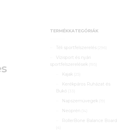
TERMÉKKATEGÓRIÁK
Téli sportfelszerelés
(296)
Vízisport és nyári
sportfelszerelések
es
(195)
Kajak
(25)
Kerékpáros Ruházat és
Bukó
(33)
Napszemüvegek
(19)
Neoprén
(14)
RollerBone Balance Board
(4)