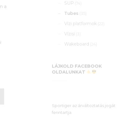
SUP
(74)
en a
Tubes
(35)
Vízi platformok
(22)
Vízisí
(3)
i
Wakeboard
(24)
LÁJKOLD FACEBOOK
OLDALUNKAT
Sportiger az árváltoztatás jogát
fenntartja.