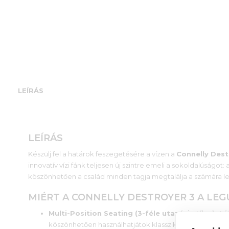
LEÍRÁS
LEÍRÁS
Készülj fel a határok feszegetésére a vízen a
Connelly Dest
innovatív vízi fánk teljesen új szintre emeli a sokoldalúságo
köszönhetően a család minden tagja megtalálja a számára leg
MIÉRT A CONNELLY DESTROYER 3 A LEG
Multi-Position Seating (3-féle utazási stílus):
A f
köszönhetően használhatjátok klasszikus, biztonságos és