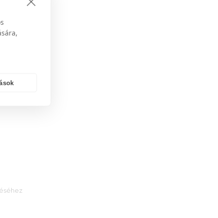
os
ására,
,
antyú és
et. Így a
tások
téséhez