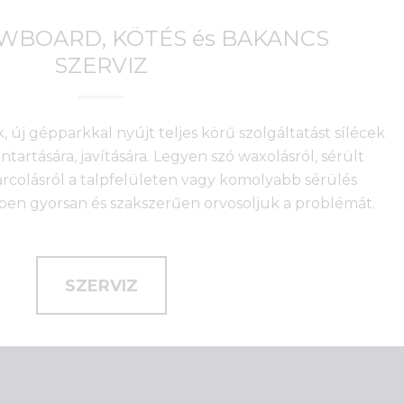
OWBOARD, KÖTÉS és BAKANCS
SZERVIZ
, új gépparkkal nyújt teljes körű szolgáltatást sílécek
artására, javítására. Legyen szó waxolásról, sérült
arcolásról a talpfelületen vagy komolyabb sérülés
nkben gyorsan és szakszerűen orvosoljuk a problémát.
SZERVIZ