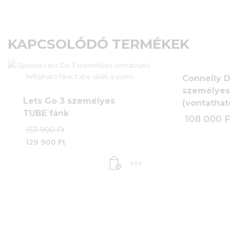
KAPCSOLÓDÓ TERMÉKEK
Connelly 
személyes 
Lets Go 3 személyes
(vontathat
TUBE fánk
108 000
F
Original
157 900
Ft
price
129 900
Ft
was:
Current
157
price
900 Ft.
is:
129
900 Ft.