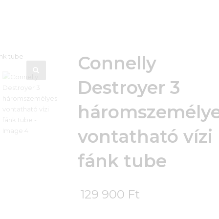
Connelly
Destroyer 3
háromszemély
vontatható vízi
fánk tube
129 900
Ft