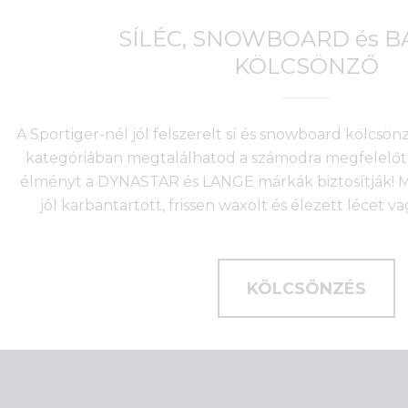
SÍLÉC, SNOWBOARD és 
KÖLCSÖNZŐ
A Sportiger-nél jól felszerelt sí és snowboard kölcsö
kategóriában megtalálhatod a számodra megfelelőt 
élményt a DYNASTAR és LANGE márkák biztosítják! Mi
jól karbantartott, frissen waxolt és élezett lécet v
KÖLCSÖNZÉS