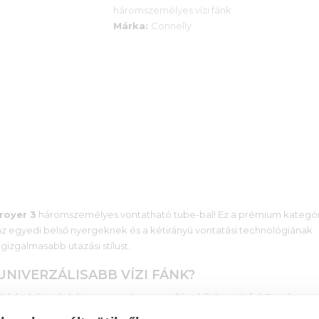
tube
háromszemélyes vízi fánk
mennyiség
Márka:
Connelly
royer 3
háromszemélyes vontatható tube-bal! Ez a prémium kategór
t: az egyedi belső nyergeknek és a kétirányú vontatási technológiának
izgalmasabb utazási stílust.
UNIVERZÁLISABB VÍZI FÁNK?
ánk belső terét két megemelt „nyereg” (saddle) osztja fel. Ennek
 mély üléspozíciójú pilótafülkeként (cockpit), térdelő „fogatként” (c