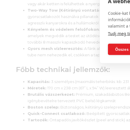
A webhel
vagy akár ketten is felülhettek a nyergekre lóháton ül
Two-Way Tow (Kétirányú vontatás):
Dupla kikötés
Cookie-kat 
gyorscsatlakozót használva pillanatok alatt megváltoz
információk
agresszív kanyarokra és a hullámokról való elrugaszko
valamint a 
Kényelem és védelem felsőfokon:
A strapabíró huz
Tudj meg t
amelyek megvédik a testet az ütődésektől. A biztonsá
további 8 masszív kapaszkodó heveder gondoskodik.
Gyors mesh vízleeresztés:
A fánk alja rejtett háló
Összes 
tube nem nehezedik el, csökken a tapadás a vízen, és
Főbb technikai jellemzők:
Kapacitás:
3 személyes (maximális teherbírás: kb. 231 k
Méretek:
170 cm x 238 cm (67” L x 94” W) leeresztett 
Brutális vázszerkezet:
Prémium, szakadásbiztos 840
igénybevételre tervezett PVC belső légkamrát
Boston szelep:
Biztonságos, kétirányú szeleprendszer
Quick-Connect csatlakozó:
Beépített gyorscsatla
Tartozék:
Öntapadós javítókészlet (peel and stick) a