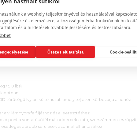
yen használt sütikről
ő, dinamikus pozícióban.
i lehetőség a maximális szórakozásért! Az elülső vagy a hátulsó
használunk a webhely teljesítményével és használatával kapcsolat
tathatod a tube viselkedését a vízen. Válts a kényelmes suhanásról az
 gyűjtésére és elemzésére, a közösségi média funkcióinak biztosít
dásokra!
tartalom és a hirdetések továbbfejlesztésére és testreszabására.
aton 5 stratégiailag elhelyezett, puha EVA habszivacs párna található
öbbet
gról 6 teljesen párnázott, neoprén bütyökvédős (knuckle guards) fog
s (mesh) szerkezetű, amely menet közben azonnal elvezeti a beömlő viz
engedélyezése
Összes elutasítása
Cookie-beállí
 a vontatóhajó is könnyebben éri el a végsebességét.
g / 510 lbs)
állapotban
D sűrűségű Nylon külső huzat, amely teljesen körbezárja a nehéz
 a villámgyors felfújáshoz és a leeresztéshez
kozó pont a vontatókötél másodpercek alatti, szerszámmentes rögzí
z esetleges apróbb sérülések azonnali elhárításához