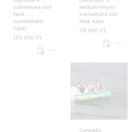
Daytona 4
Destroyer 2
személyes vízi
kétszemélyes
fánk
vontatható vízi
(vontatható
fánk tube
tube)
79 900
Ft
154 800
Ft
Connelly