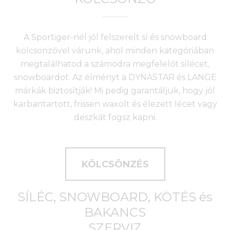
A Sportiger-nél jól felszerelt sí és snowboard
kölcsönzővel várunk, ahol minden kategóriában
megtalálhatod a számodra megfelelőt sílécet,
snowboardot. Az élményt a DYNASTAR és LANGE
márkák biztosítják! Mi pedig garantáljuk, hogy jól
karbantartott, frissen waxolt és élezett lécet vagy
deszkát fogsz kapni.
KÖLCSÖNZÉS
SÍLÉC, SNOWBOARD, KÖTÉS és
BAKANCS
SZERVIZ