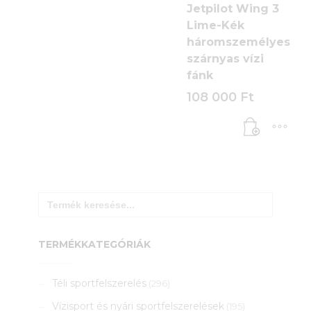
Jetpilot Wing 3
Lime-Kék
háromszemélyes
szárnyas vízi
fánk
108 000
Ft
Search
for:
TERMÉKKATEGÓRIÁK
Téli sportfelszerelés
(296)
Vízisport és nyári sportfelszerelések
(195)