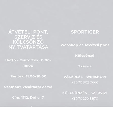
ÁTVÉTELI PONT,
SPORTIGER
SZERVIZ ÉS
KÖLCSÖNZŐ
Webshop és Átvételi pont
NYITVATARTÁSA
Kölcsönző
Hétfő - Csütörtök: 11:00-
18:00
Szerviz
Péntek: 11:00-16:00
VÁSÁRLÁS - WEBSHOP:
+36 70 902 0666
Szombat-Vasárnap
:
Zárva
KÖLCSÖNZÉS - SZERVIZ:
Cím: 1112, Dió u. 7.
+36 70 250 8870
INFÓK