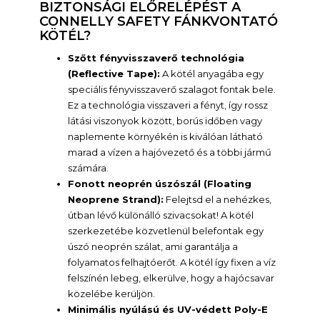
BIZTONSÁGI ELŐRELÉPÉST A
CONNELLY SAFETY FÁNKVONTATÓ
KÖTÉL?
Szőtt fényvisszaverő technológia
(Reflective Tape):
A kötél anyagába egy
speciális fényvisszaverő szalagot fontak bele.
Ez a technológia visszaveri a fényt, így rossz
látási viszonyok között, borús időben vagy
naplemente környékén is kiválóan látható
marad a vízen a hajóvezető és a többi jármű
számára.
Fonott neoprén úszószál (Floating
Neoprene Strand):
Felejtsd el a nehézkes,
útban lévő különálló szivacsokat! A kötél
szerkezetébe közvetlenül belefontak egy
úszó neoprén szálat, ami garantálja a
folyamatos felhajtóerőt. A kötél így fixen a víz
felszínén lebeg, elkerülve, hogy a hajócsavar
közelébe kerüljön.
Minimális nyúlású és UV-védett Poly-E