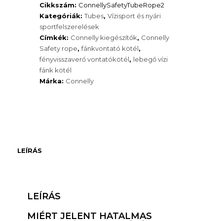
Cikkszám:
ConnellySafetyTubeRope2
Kategóriák:
Tubes
,
Vízisport és nyári
sportfelszerelések
Címkék:
Connelly kiegészítők
,
Connelly
Safety rope
,
fánkvontató kötél
,
fényvisszaverő vontatókötél
,
lebegő vízi
fánk kötél
Márka:
Connelly
LEÍRÁS
LEÍRÁS
MIÉRT JELENT HATALMAS