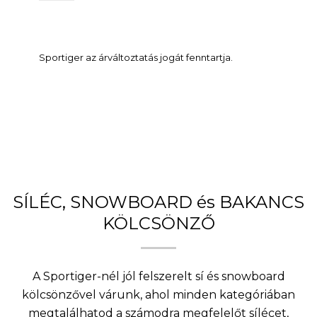
Sportiger az árváltoztatás jogát fenntartja.
SÍLÉC, SNOWBOARD és BAKANCS
KÖLCSÖNZŐ
A Sportiger-nél jól felszerelt sí és snowboard
kölcsönzővel várunk, ahol minden kategóriában
megtalálhatod a számodra megfelelőt sílécet,