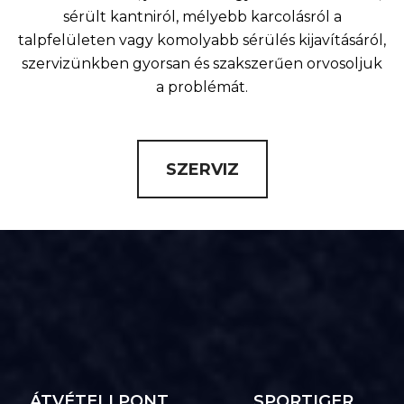
sérült kantniról, mélyebb karcolásról a
talpfelületen vagy komolyabb sérülés kijavításáról,
szervizünkben gyorsan és szakszerűen orvosoljuk
a problémát.
SZERVIZ
ÁTVÉTELI PONT,
SPORTIGER