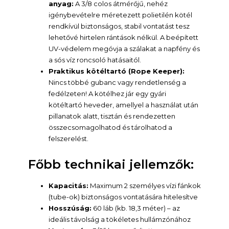
anyag:
A 3/8 colos átmérőjű, nehéz
igénybevételre méretezett polietilén kötél
rendkívül biztonságos, stabil vontatást tesz
lehetővé hirtelen rántások nélkül. A beépített
UV-védelem megóvja a szálakat a napfény és
a sós víz roncsoló hatásaitól.
Praktikus kötéltartó (Rope Keeper):
Nincs többé gubanc vagy rendetlenség a
fedélzeten! A kötélhez jár egy gyári
kötéltartó heveder, amellyel a használat után
pillanatok alatt, tisztán és rendezetten
összecsomagolhatod és tárolhatod a
felszerelést.
Főbb technikai jellemzők:
Kapacitás:
Maximum 2 személyes vízi fánkok
(tube-ok) biztonságos vontatására hitelesítve
Hosszúság:
60 láb (kb. 18,3 méter) – az
ideális távolság a tökéletes hullámzónához