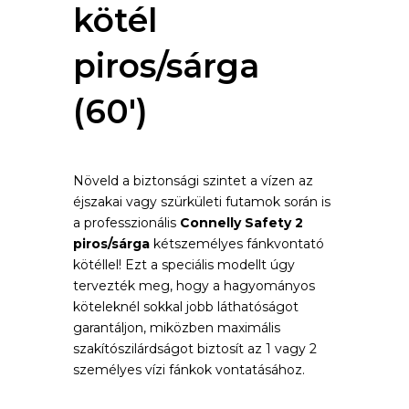
kötél
piros/sárga
(60′)
Növeld a biztonsági szintet a vízen az
éjszakai vagy szürkületi futamok során is
a professzionális
Connelly Safety 2
piros/sárga
kétszemélyes fánkvontató
kötéllel! Ezt a speciális modellt úgy
tervezték meg, hogy a hagyományos
köteleknél sokkal jobb láthatóságot
garantáljon, miközben maximális
szakítószilárdságot biztosít az 1 vagy 2
személyes vízi fánkok vontatásához.