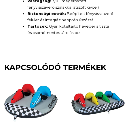
Vastagság:
3/8” (megerősített,
fényvisszaverő szálakkal átszőtt kivitel)
Biztonsági extrák:
Beépített fényvisszaverő
felület és integrált neoprén úszószál
Tartozék:
Gyári kötéltartó heveder a tiszta
és csomómentes tároláshoz
KAPCSOLÓDÓ TERMÉKEK