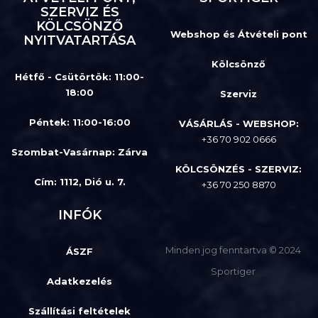
SZERVIZ ÉS
KÖLCSÖNZŐ
Webshop és Átvételi pont
NYITVATARTÁSA
Kölcsönző
Hétfő - Csütörtök: 11:00-
18:00
Szerviz
Péntek: 11:00-16:00
VÁSÁRLÁS - WEBSHOP:
+36 70 902 0666
Szombat-Vasárnap
:
Zárva
KÖLCSÖNZÉS - SZERVIZ:
Cím: 1112, Dió u. 7.
+36 70 250 8870
INFÓK
Minden jog fenntartva © 2024
ÁSZF
Sportiger
Adatkezelés
Szállítási feltételek