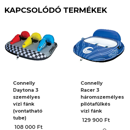
KAPCSOLÓDÓ TERMÉKEK
Connelly
Connelly
Daytona 3
Racer 3
személyes
háromszemélyes
vízi fánk
pilótafülkés
(vontatható
vízi fánk
tube)
129 900
Ft
108 000
Ft