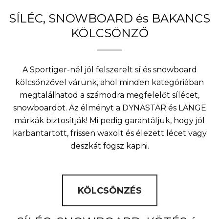
SÍLÉC, SNOWBOARD és BAKANCS
KÖLCSÖNZŐ
A Sportiger-nél jól felszerelt sí és snowboard
kölcsönzővel várunk, ahol minden kategóriában
megtalálhatod a számodra megfelelőt sílécet,
snowboardot. Az élményt a DYNASTAR és LANGE
márkák biztosítják! Mi pedig garantáljuk, hogy jól
karbantartott, frissen waxolt és élezett lécet vagy
deszkát fogsz kapni.
KÖLCSÖNZÉS