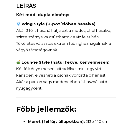
LEÍRÁS
Két mód, dupla élmény:
Wing Style (U-pozícióban hasalva)
Akár 3 fő is használhatja ezt a módot, ahol hasalva,
szinte szárnyalva csúszhattok a víz felszínén.
Tökéletes választás extrém tubinghez, izgalmakra
vágyó társaságoknak.
Lounge Style (hátul fekve, kényelmesen)
Két fő kényelmesen hátradőlve, mint egy vízi
kanapén, élvezheti a csónak vontatta pihenést.
Akár a parton vagy medencében is használható
nyugágyként!
Főbb jellemzők:
Méret (felfújt állapotban):
213 x 140 cm