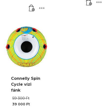
Connelly Spin
Cycle vízi
fánk
Original
59 300
Ft
price
39 000
Ft
was:
Current