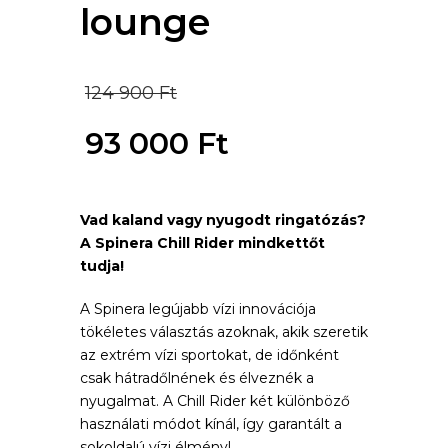
lounge
Original
124 900
Ft
price
93 000
Ft
was:
Current
124
Vad kaland vagy nyugodt ringatózás?
price
A Spinera Chill Rider mindkettőt
900 Ft.
is:
tudja!
93
A Spinera legújabb vízi innovációja
tökéletes választás azoknak, akik szeretik
000 Ft.
az extrém vízi sportokat, de időnként
csak hátradőlnének és élveznék a
nyugalmat. A Chill Rider két különböző
használati módot kínál, így garantált a
sokoldalú vízi élmény!