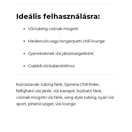
Ideális felhasználásra:
Vízi tubing csónak mögött
Medencés vagy tengerparti chill-lounge
Gyerekeknek vízi játszószigetként
Családi vízi kalandokhoz
Kulcsszavak: tubing fánk, Spinera Chill Rider,
felfújható vízi játék, vízi kanapé, húzható fánk,
csónak mögötti vízi fánk, wing style tubing, nyári vízi
sport, pihenő sziget, vízi lounge