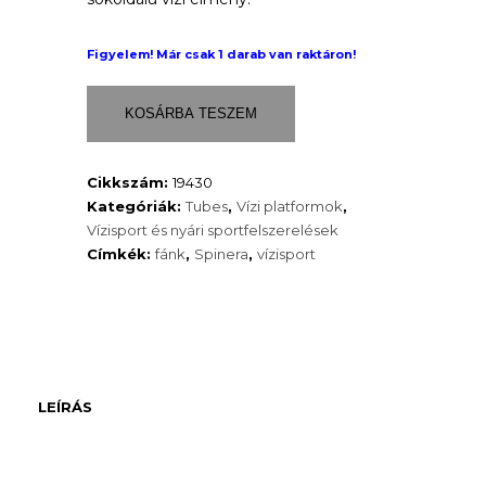
Figyelem! Már csak 1 darab van raktáron!
Chill
KOSÁRBA TESZEM
Rider
–
2
Cikkszám:
19430
az
Kategóriák:
Tubes
,
Vízi platformok
,
1-
Vízisport és nyári sportfelszerelések
ben
Címkék:
fánk
,
Spinera
,
vízisport
vízi
fánk
és
relaxációs
lounge
mennyiség
LEÍRÁS