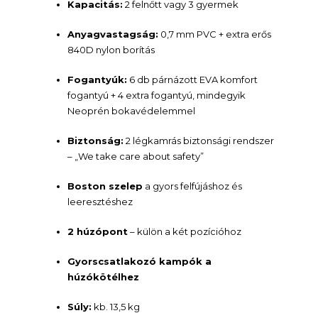
Kapacitás:
2 felnőtt vagy 3 gyermek
Anyagvastagság:
0,7 mm PVC + extra erős
840D nylon borítás
Fogantyúk:
6 db párnázott EVA komfort
fogantyú + 4 extra fogantyú, mindegyik
Neoprén bokavédelemmel
Biztonság:
2 légkamrás biztonsági rendszer
– „We take care about safety”
Boston szelep
a gyors felfújáshoz és
leeresztéshez
2 húzópont
– külön a két pozícióhoz
Gyorscsatlakozó kampók a
húzókötélhez
Súly:
kb. 13,5 kg