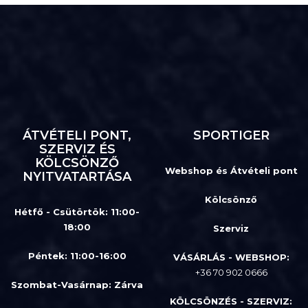
ÁTVÉTELI PONT,
SPORTIGER
SZERVIZ ÉS
KÖLCSÖNZŐ
Webshop és Átvételi pont
NYITVATARTÁSA
Kölcsönző
Hétfő - Csütörtök: 11:00-
18:00
Szerviz
Péntek: 11:00-16:00
VÁSÁRLÁS - WEBSHOP:
+36 70 902 0666
Szombat-Vasárnap
:
Zárva
KÖLCSÖNZÉS - SZERVIZ: