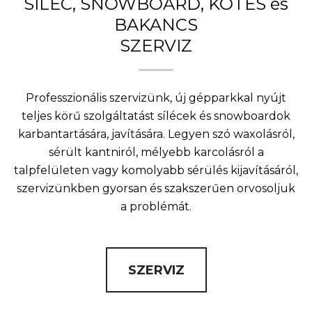
SÍLÉC, SNOWBOARD, KÖTÉS és
BAKANCS
SZERVIZ
Professzionális szervizünk, új gépparkkal nyújt
teljes körű szolgáltatást sílécek és snowboardok
karbantartására, javítására. Legyen szó waxolásról,
sérült kantniról, mélyebb karcolásról a
talpfelületen vagy komolyabb sérülés kijavításáról,
szervizünkben gyorsan és szakszerűen orvosoljuk
a problémát.
SZERVIZ