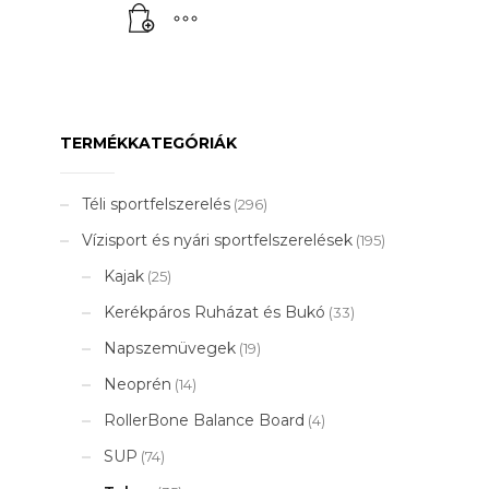
59
price
300 Ft.
is:
39
000 Ft.
TERMÉKKATEGÓRIÁK
Téli sportfelszerelés
(296)
Vízisport és nyári sportfelszerelések
(195)
Kajak
(25)
Kerékpáros Ruházat és Bukó
(33)
Napszemüvegek
(19)
Neoprén
(14)
RollerBone Balance Board
(4)
SUP
(74)