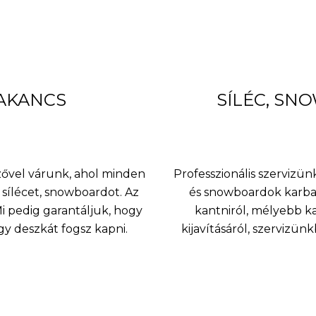
BAKANCS
SÍLÉC, SN
nzővel várunk, ahol minden
Professzionális szervizünk
sílécet, snowboardot. Az
és snowboardok karbant
 pedig garantáljuk, hogy
kantniról, mélyebb k
agy deszkát fogsz kapni.
kijavításáról, szervizü