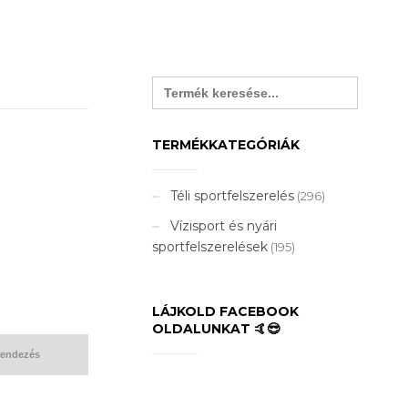
Search
for:
TERMÉKKATEGÓRIÁK
Téli sportfelszerelés
(296)
Vízisport és nyári
sportfelszerelések
(195)
LÁJKOLD FACEBOOK
OLDALUNKAT 🤙😎