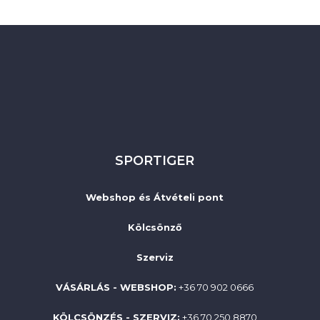
SPORTIGER
Webshop és Átvételi pont
Kölcsönző
Szerviz
VÁSÁRLÁS - WEBSHOP:
+36 70 902 0666
KÖLCSÖNZÉS - SZERVIZ:
+36 70 250 8870