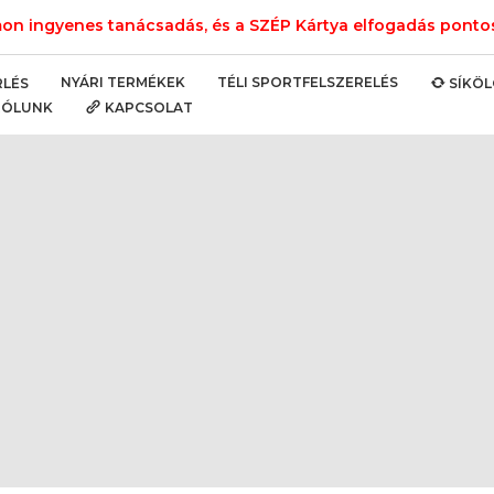
n ingyenes tanácsadás, és a SZÉP Kártya elfogadás pontos 
NYÁRI TERMÉKEK
TÉLI SPORTFELSZERELÉS
RLÉS
SÍKÖ
RÓLUNK
KAPCSOLAT