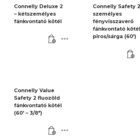
Connelly Deluxe 2
Connelly Safety 
– kétszemélyes
személyes
fánkvontató kötél
fényvisszaverő
fánkvontató köté
piros/sárga (60′)
Connelly Value
Safety 2 fluozöld
fánkvontató kötél
(60′ – 3/8″)