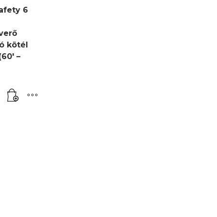
afety 6
verő
ó kötél
(60′ –