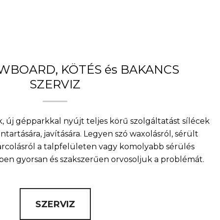
OWBOARD, KÖTÉS és BAKANCS
SZERVIZ
, új gépparkkal nyújt teljes körű szolgáltatást sílécek
artására, javítására. Legyen szó waxolásról, sérült
arcolásról a talpfelületen vagy komolyabb sérülés
nkben gyorsan és szakszerűen orvosoljuk a problémát.
SZERVIZ