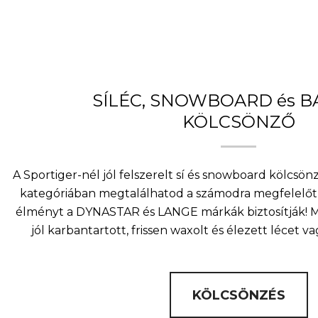
SÍLÉC, SNOWBOARD és 
KÖLCSÖNZŐ
A Sportiger-nél jól felszerelt sí és snowboard kölcsö
kategóriában megtalálhatod a számodra megfelelőt 
élményt a DYNASTAR és LANGE márkák biztosítják! Mi
jól karbantartott, frissen waxolt és élezett lécet v
KÖLCSÖNZÉS