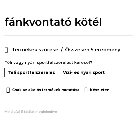
fánkvontató kötél
Termékek szűrése
Összesen 5 eredmény
Téli vagy nyári sportfelszerelést keresel?
Téli sportfelszerelés
Vízi- és nyári sport
Csak az akciós termékek mutatása
Készleten
Mind a(z) 5 találat megjelenítve