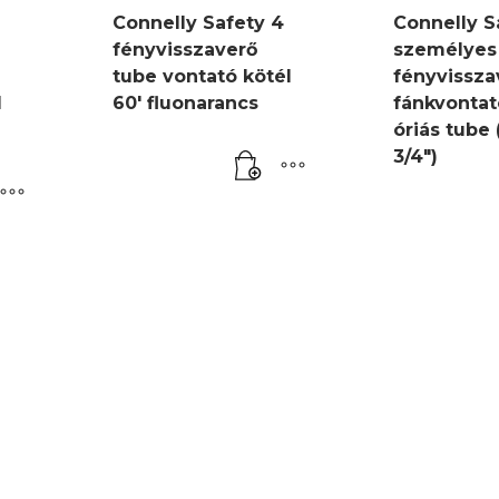
2
Connelly Safety 4
Connelly S
fényvisszaverő
személyes
tube vontató kötél
fényvissza
l
60′ fluonarancs
fánkvontat
óriás tube 
3/4″)