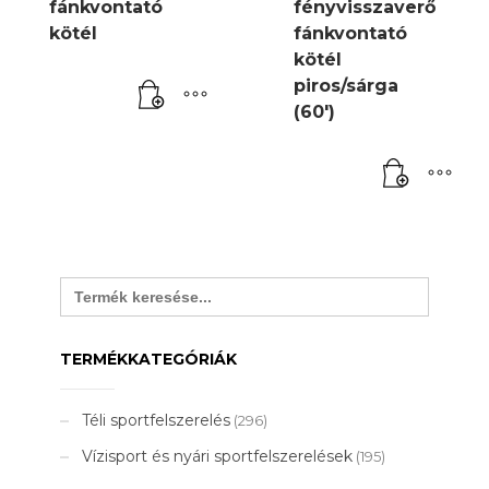
fánkvontató
fényvisszaverő
kötél
fánkvontató
kötél
piros/sárga
(60′)
Search
for:
TERMÉKKATEGÓRIÁK
Téli sportfelszerelés
(296)
Vízisport és nyári sportfelszerelések
(195)