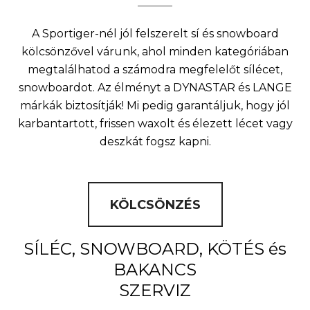
A Sportiger-nél jól felszerelt sí és snowboard
kölcsönzővel várunk, ahol minden kategóriában
megtalálhatod a számodra megfelelőt sílécet,
snowboardot. Az élményt a DYNASTAR és LANGE
márkák biztosítják! Mi pedig garantáljuk, hogy jól
karbantartott, frissen waxolt és élezett lécet vagy
deszkát fogsz kapni.
KÖLCSÖNZÉS
SÍLÉC, SNOWBOARD, KÖTÉS és
BAKANCS
SZERVIZ