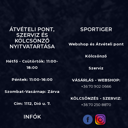
ÁTVÉTELI PONT,
SPORTIGER
SZERVIZ ÉS
KÖLCSÖNZŐ
Webshop és Átvételi pont
NYITVATARTÁSA
Kölcsönző
Hétfő - Csütörtök: 11:00-
18:00
Szerviz
Péntek: 11:00-16:00
VÁSÁRLÁS - WEBSHOP:
+36 70 902 0666
Szombat-Vasárnap
:
Zárva
KÖLCSÖNZÉS - SZERVIZ:
Cím: 1112, Dió u. 7.
+36 70 250 8870
INFÓK