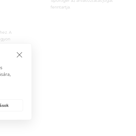
Sportiger az árváltoztatás jogát
fenntartja.
hez. A
nagyon
os
ására,
tások