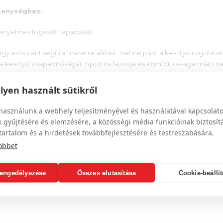
ékenységhez.
kényelmes fogását, tapadását.
y erős pánt segíti a méretre állítást. Benne pánt a kesztyű rögzítésé
a a kesztyű strapabíróságát. Sportos fazonja és komfortossága miatt 
yen használt sütikről
használunk a webhely teljesítményével és használatával kapcsolat
 gyűjtésére és elemzésére, a közösségi média funkcióinak biztosít
tartalom és a hirdetések továbbfejlesztésére és testreszabására.
öbbet
engedélyezése
Összes elutasítása
Cookie-beállí