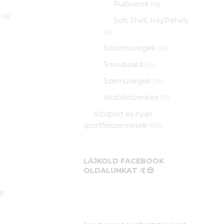
Pulóverek
(16)
s SB
Soft Shell, Héj/Pehely
(8)
Síszemüvegek
(18)
Snowboard
(13)
Szemüvegek
(18)
Védőfelszerelés
(19)
Vízisport és nyári
sportfelszerelések
(195)
LÁJKOLD FACEBOOK
OLDALUNKAT 🤙😎
ly