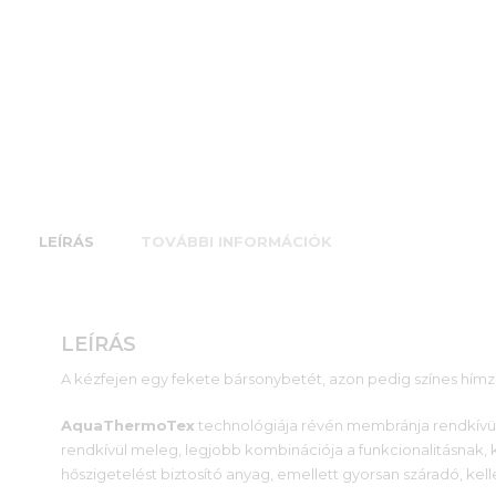
LEÍRÁS
TOVÁBBI INFORMÁCIÓK
LEÍRÁS
A kézfejen egy fekete bársonybetét, azon pedig színes hímze
AquaThermoTex
technológiája révén membránja rendkívül 
rendkívül meleg, legjobb kombinációja a funkcionalitásnak,
hőszigetelést biztosító anyag, emellett gyorsan száradó, kel