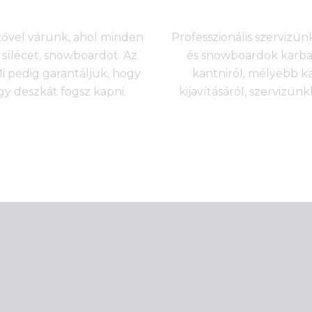
nzővel várunk, ahol minden
Professzionális szervizünk
sílécet, snowboardot. Az
és snowboardok karbant
 pedig garantáljuk, hogy
kantniról, mélyebb k
agy deszkát fogsz kapni.
kijavításáról, szervizü