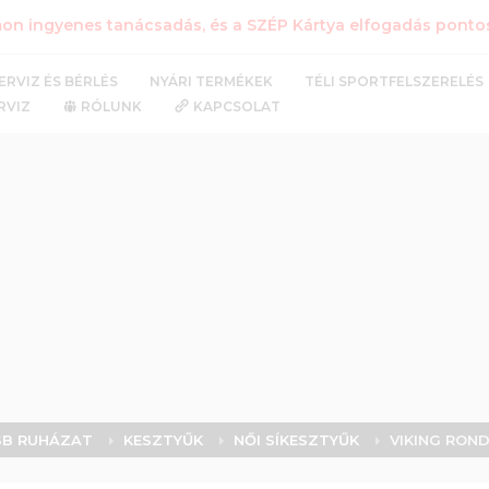
n ingyenes tanácsadás, és a SZÉP Kártya elfogadás pontos 
NYÁRI TERMÉKEK
TÉLI SPORTFELSZERELÉS
ERVIZ ÉS BÉRLÉS
RVIZ
RÓLUNK
KAPCSOLAT
 SB RUHÁZAT
KESZTYŰK
NŐI SÍKESZTYŰK
VIKING RON