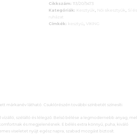
900 Ft.
Cikkszám:
113/20/5473
Kategóriák:
Kesztyűk
,
Női síkesztyűk
,
Sí é
ruházat
Címkék:
kesztyű
,
VIKING
tt márkanév látható. Csuklórészén további színbetét színesíti.
vízálló, szélálló és lélegző. Belső bélése a legmodernebb anyag, me
 komfortnak és megjelenésnek. E bélés extra könnyű, puha, kiváló
lemes viseletet nyújt egész napra, szabad mozgást biztosít.