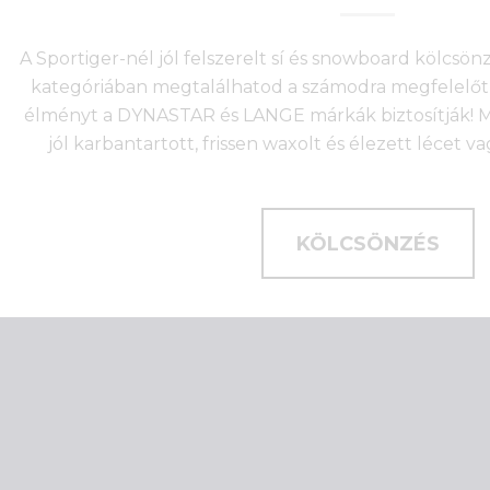
A Sportiger-nél jól felszerelt sí és snowboard kölcsö
kategóriában megtalálhatod a számodra megfelelőt 
élményt a DYNASTAR és LANGE márkák biztosítják! Mi
jól karbantartott, frissen waxolt és élezett lécet v
KÖLCSÖNZÉS