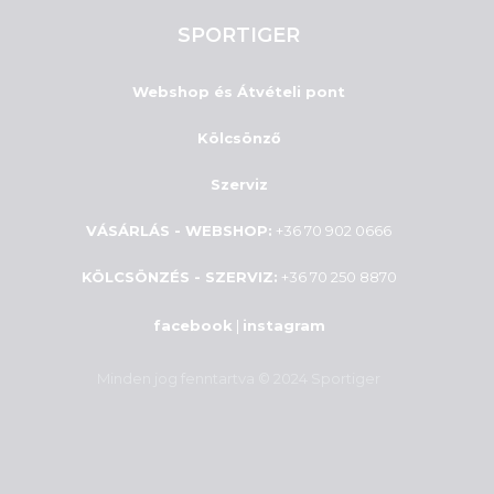
SPORTIGER
Webshop és Átvételi pont
Kölcsönző
Szerviz
VÁSÁRLÁS - WEBSHOP:
+36 70 902 0666
KÖLCSÖNZÉS - SZERVIZ:
+36 70 250 8870
facebook
|
instagram
Minden jog fenntartva © 2024 Sportiger