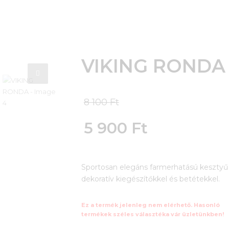
VIKING RONDA
Original
8 100
Ft
price
5 900
Ft
was:
Current
8
Sportosan elegáns farmerhatású kesztyű
price
dekoratív kiegészítőkkel és betétekkel.
100 Ft.
is:
Ez a termék jelenleg nem elérhető. Hasonló
5
termékek széles választéka vár üzletünkben!