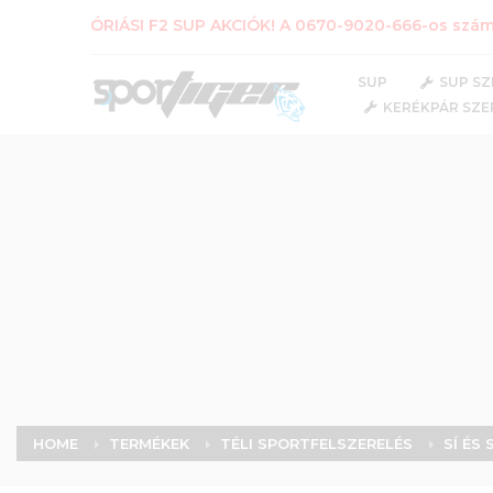
ÓRIÁSI F2 SUP AKCIÓK! A 0670-9020-666-os számo
SUP
SUP SZ
KERÉKPÁR SZE
HOME
TERMÉKEK
TÉLI SPORTFELSZERELÉS
SÍ ÉS