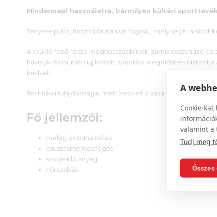
Mindennapi használatra, bármilyen kültéri sporttev
Tenyere puha, finom bőrutánzat fogású, mely segíti a síbot 
A csukló felső része meghosszabbított, gumis összehúzó és eg
hüvelyk-és mutató ujj között speciális megerősítés biztosítj
kedvelt.
A webhel
Technikai tulajdonságai miatt kedvelt a vásárlók körében.
Cookie-kat 
Fő jellemzői:
információk
valamint a 
meleg és puha bélés
Tudj meg t
csúszásmentes fogás
kopásálló anyag
Összes 
női szabás