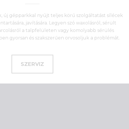
, új gépparkkal nyújt teljes körű szolgáltatást sílécek
artására, javítására. Legyen szó waxolásról, sérült
arcolásról a talpfelületen vagy komolyabb sérülés
nkben gyorsan és szakszerűen orvosoljuk a problémát.
SZERVIZ