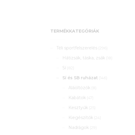
TERMÉKKATEGÓRIÁK
Téli sportfelszerelés
(296)
Hátizsák, táska, zsák
(18)
Sí
(82)
Sí és SB ruházat
(146)
Aláöltözők
(8)
Kabátok
(47)
Kesztyűk
(25)
Kiegészítők
(24)
Nadrágok
(29)