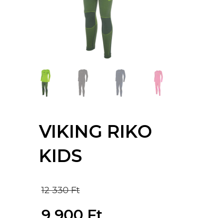
VIKING RIKO
KIDS
Original
12 330
Ft
price
9 900
Ft