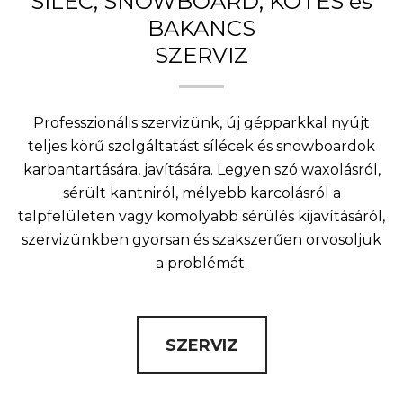
SÍLÉC, SNOWBOARD, KÖTÉS és
BAKANCS
SZERVIZ
Professzionális szervizünk, új gépparkkal nyújt
teljes körű szolgáltatást sílécek és snowboardok
karbantartására, javítására. Legyen szó waxolásról,
sérült kantniról, mélyebb karcolásról a
talpfelületen vagy komolyabb sérülés kijavításáról,
szervizünkben gyorsan és szakszerűen orvosoljuk
a problémát.
SZERVIZ