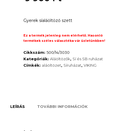
was:
Current
12
Gyerek síaláöltöző szett
price
330 Ft.
is:
Ez a termék jelenleg nem elérhető. Hasonló
termékek széles választéka vár üzletünkben!
9
Cikkszám:
500/14/3030
900 Ft.
Kategóriák:
Aláöltözők
,
Sí és SB ruházat
Címkék:
aláöltözet
,
Síruházat
,
VIKING
LEÍRÁS
TOVÁBBI INFORMÁCIÓK