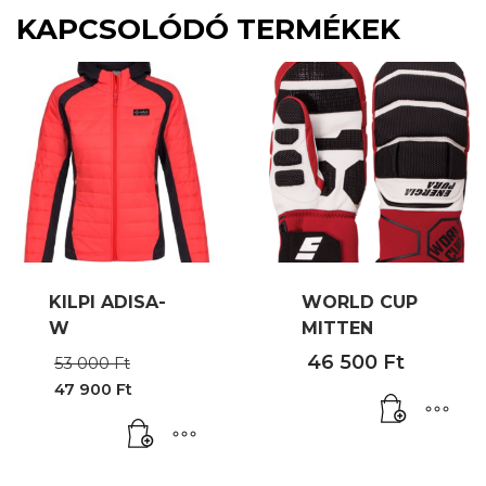
KAPCSOLÓDÓ TERMÉKEK
KILPI ADISA-
WORLD CUP
W
MITTEN
Original
46 500
Ft
53 000
Ft
price
47 900
Ft
was:
Current
53
price
000 Ft.
is:
47
900 Ft.