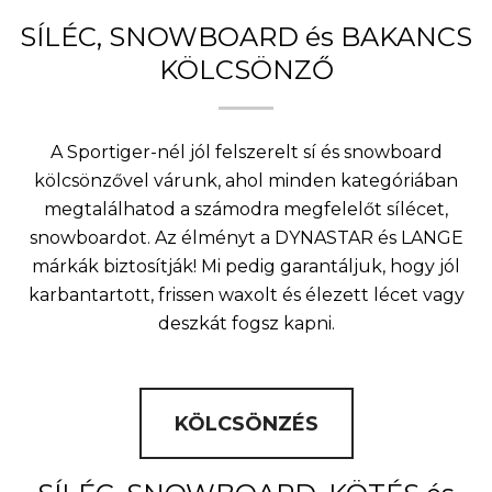
SÍLÉC, SNOWBOARD és BAKANCS
KÖLCSÖNZŐ
A Sportiger-nél jól felszerelt sí és snowboard
kölcsönzővel várunk, ahol minden kategóriában
megtalálhatod a számodra megfelelőt sílécet,
snowboardot. Az élményt a DYNASTAR és LANGE
márkák biztosítják! Mi pedig garantáljuk, hogy jól
karbantartott, frissen waxolt és élezett lécet vagy
deszkát fogsz kapni.
KÖLCSÖNZÉS