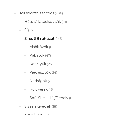
Téli sportfelszerelés
(296)
Hátizsák, táska, zsák
(18)
Sí
(82)
Sí és SB ruházat
(146)
Aláöltözők
(8)
Kabátok
(47)
Kesztyűk
(25)
Kiegészítők
(24)
Nadrágok
(29)
Pulóverek
(16)
Soft Shell, Héj/Pehely
(8)
Síszemüvegek
(18)
Snowboard
(13)