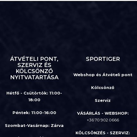
ÁTVÉTELI PONT,
SPORTIGER
SZERVIZ ÉS
KÖLCSÖNZŐ
Webshop és Átvételi pont
NYITVATARTÁSA
Kölcsönző
Hétfő - Csütörtök: 11:00-
18:00
Szerviz
Péntek: 11:00-16:00
VÁSÁRLÁS - WEBSHOP:
+36 70 902 0666
Szombat-Vasárnap
:
Zárva
KÖLCSÖNZÉS - SZERVIZ: