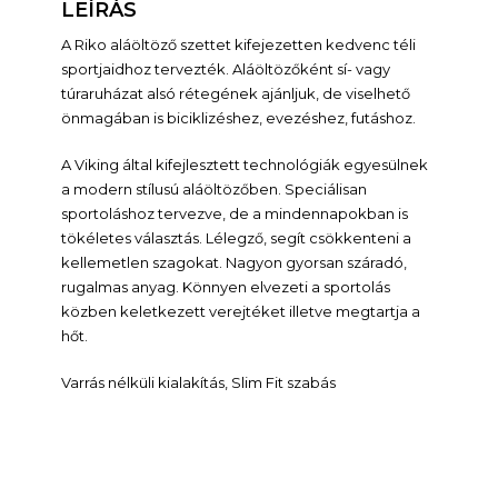
LEÍRÁS
A Riko aláöltöző szettet kifejezetten kedvenc téli
sportjaidhoz tervezték. Aláöltözőként sí- vagy
túraruházat alsó rétegének ajánljuk, de viselhető
önmagában is biciklizéshez, evezéshez, futáshoz.
A Viking által kifejlesztett technológiák egyesülnek
a modern stílusú aláöltözőben. Speciálisan
sportoláshoz tervezve, de a mindennapokban is
tökéletes választás. Lélegző, segít csökkenteni a
kellemetlen szagokat. Nagyon gyorsan száradó,
rugalmas anyag. Könnyen elvezeti a sportolás
közben keletkezett verejtéket illetve megtartja a
hőt.
Varrás nélküli kialakítás, Slim Fit szabás