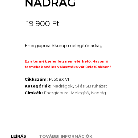
NADRÁG
19 900
Ft
Energiapura Skurup melegítőnadrág.
Ez a termék jelenleg nem elérhető. Hasonló
termékek széles választéka vár üzletünkben!
Cikkszám:
PJ508X V1
Kategóriák:
Nadrágok
,
Sí és SB ruházat
Címkék:
Energiapura
,
Melegítő
,
Nadrág
LEÍRÁS
TOVÁBBI INFORMÁCIÓK