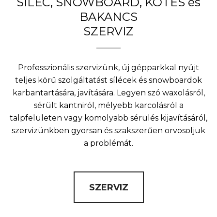
SÍLÉC, SNOWBOARD, KÖTÉS és
BAKANCS
SZERVIZ
Professzionális szervizünk, új gépparkkal nyújt
teljes körű szolgáltatást sílécek és snowboardok
karbantartására, javítására. Legyen szó waxolásról,
sérült kantniról, mélyebb karcolásról a
talpfelületen vagy komolyabb sérülés kijavításáról,
szervizünkben gyorsan és szakszerűen orvosoljuk
a problémát.
SZERVIZ