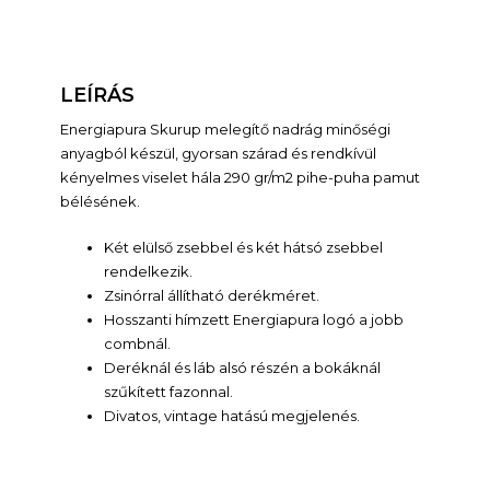
LEÍRÁS
Energiapura Skurup melegítő nadrág minőségi
anyagból készül, gyorsan szárad és rendkívül
kényelmes viselet hála 290 gr/m2 pihe-puha pamut
bélésének.
Két elülső zsebbel és két hátsó zsebbel
rendelkezik.
Zsinórral állítható derékméret.
Hosszanti hímzett Energiapura logó a jobb
combnál.
Deréknál és láb alsó részén a bokáknál
szűkített fazonnal.
Divatos, vintage hatású megjelenés.