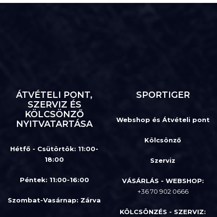
ÁTVÉTELI PONT,
SPORTIGER
SZERVIZ ÉS
KÖLCSÖNZŐ
Webshop és Átvételi pont
NYITVATARTÁSA
Kölcsönző
Hétfő - Csütörtök: 11:00-
18:00
Szerviz
Péntek: 11:00-16:00
VÁSÁRLÁS - WEBSHOP:
+36 70 902 0666
Szombat-Vasárnap
:
Zárva
KÖLCSÖNZÉS - SZERVIZ: