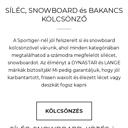
SÍLÉC, SNOWBOARD és BAKANCS
KÖLCSÖNZŐ
A Sportiger-nél jól felszerelt sí és snowboard
kölcsönzővel várunk, ahol minden kategóriában
megtalálhatod a számodra megfelelőt sílécet,
snowboardot. Az élményt a DYNASTAR és LANGE
márkák biztosítják! Mi pedig garantáljuk, hogy jól
karbantartott, frissen waxolt és élezett lécet vagy
deszkát fogsz kapni.
KÖLCSÖNZÉS