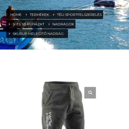
HOME
TERMÉKEK
TÉLI SPORTFELSZERELÉS
SÍ ÉS SB RUHÁZAT
NADRÁGOK
SKURUP MELEGÍTŐ NADRÁG