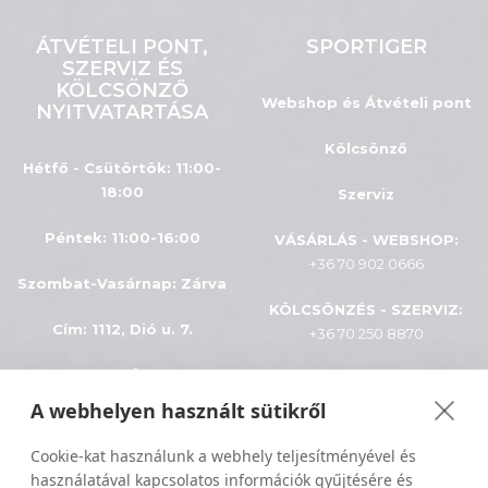
ÁTVÉTELI PONT,
SPORTIGER
SZERVIZ ÉS
KÖLCSÖNZŐ
Webshop és Átvételi pont
NYITVATARTÁSA
Kölcsönző
Hétfő - Csütörtök: 11:00-
18:00
Szerviz
Péntek: 11:00-16:00
VÁSÁRLÁS - WEBSHOP:
+36 70 902 0666
Szombat-Vasárnap
:
Zárva
KÖLCSÖNZÉS - SZERVIZ:
Cím: 1112, Dió u. 7.
+36 70 250 8870
INFÓK
A webhelyen használt sütikről
ÁSZF
Minden jog fenntartva © 2024
Cookie-kat használunk a webhely teljesítményével és
használatával kapcsolatos információk gyűjtésére és
Adatkezelés
Sportiger