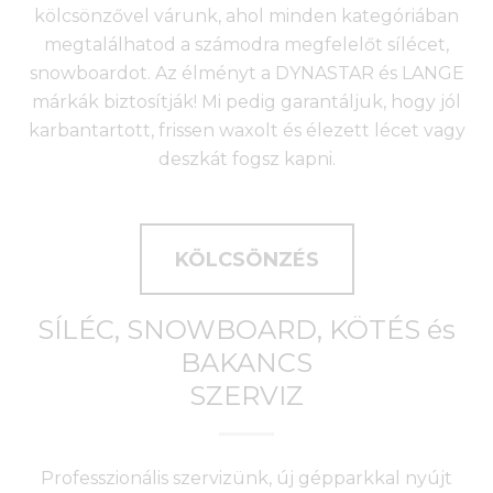
kölcsönzővel várunk, ahol minden kategóriában
megtalálhatod a számodra megfelelőt sílécet,
snowboardot. Az élményt a DYNASTAR és LANGE
márkák biztosítják! Mi pedig garantáljuk, hogy jól
karbantartott, frissen waxolt és élezett lécet vagy
deszkát fogsz kapni.
KÖLCSÖNZÉS
SÍLÉC, SNOWBOARD, KÖTÉS és
BAKANCS
SZERVIZ
Professzionális szervizünk, új gépparkkal nyújt