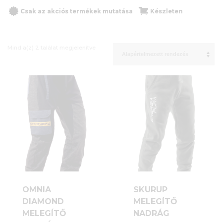
Csak az akciós termékek mutatása
Készleten
Mind a(z) 2 találat megjelenítve
OMNIA
SKURUP
DIAMOND
MELEGÍTŐ
MELEGÍTŐ
NADRÁG