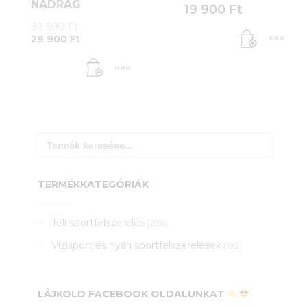
NADRÁG
19 900
Ft
Original
37 500
Ft
Current
price
29 900
Ft
price
was:
is:
37
29
500 Ft.
900 Ft.
Search
for:
TERMÉKKATEGÓRIÁK
Téli sportfelszerelés
(296)
Vízisport és nyári sportfelszerelések
(195)
LÁJKOLD FACEBOOK OLDALUNKAT