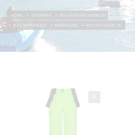
HOME
TERMÉKEK
TÉLI SPORTFELSZERELÉS
SÍ ÉS SB RUHÁZAT
NADRÁGOK
KILPI METHONE-JB