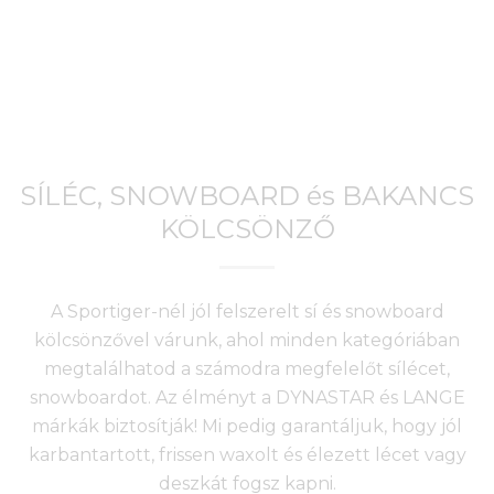
SÍLÉC, SNOWBOARD és BAKANCS
KÖLCSÖNZŐ
A Sportiger-nél jól felszerelt sí és snowboard
kölcsönzővel várunk, ahol minden kategóriában
megtalálhatod a számodra megfelelőt sílécet,
snowboardot. Az élményt a DYNASTAR és LANGE
márkák biztosítják! Mi pedig garantáljuk, hogy jól
karbantartott, frissen waxolt és élezett lécet vagy
deszkát fogsz kapni.