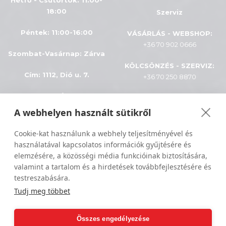
Hétfő - Csütörtök: 11:00-
18:00
Szerviz
Péntek: 11:00-16:00
VÁSÁRLÁS - WEBSHOP:
+36 70 902 0666
Szombat-Vasárnap
:
Zárva
KÖLCSÖNZÉS - SZERVIZ:
Cím: 1112, Dió u. 7.
+36 70 250 8870
INFÓK
A webhelyen használt sütikről
Minden jog fenntartva © 2024
ÁSZF
Cookie-kat használunk a webhely teljesítményével és
Sportiger
használatával kapcsolatos információk gyűjtésére és
Adatkezelés
elemzésére, a közösségi média funkcióinak biztosítására,
valamint a tartalom és a hirdetések továbbfejlesztésére és
Szállítási feltételek
testreszabására.
Tudj meg többet
Összes engedélyezése