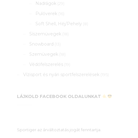
Nadrágok
(29)
Pulóverek
(16)
Soft Shell, Héj/Pehely
(8)
Síszemüvegek
(18)
Snowboard
(13)
Szemüvegek
(18)
Védőfelszerelés
(19)
Vízisport és nyári sportfelszerelések
(195)
LÁJKOLD FACEBOOK OLDALUNKAT
Sportiger az árváltoztatás jogát fenntartja.