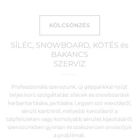
KÖLCSÖNZÉS
SÍLÉC, SNOWBOARD, KÖTÉS és
BAKANCS
SZERVIZ
Professzionális szervizünk, új gépparkkal nyújt
teljes körű szolgáltatást sílécek és snowboardok
karbantartására, javítására. Legyen szó waxolásról,
sérült kantniról, mélyebb karcolásról a
talpfelületen vagy komolyabb sérülés kijavításáról,
szervizünkben gyorsan és szakszerűen orvosoljuk
a problémát.