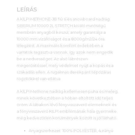
LEÍRÁS
A KILPI METHONE-JB fiú sí és snowboard nadrág
SIBERIUM 10000 2L STRETCH kiváló minőségű
membrán anyagból készül, amely garantálja a
10000 mm vízállóságot és a 8000g/m2/24 óra
lélegzést. A maximális komfort érdekében a
varratok ragasztva vannak, így azok nem engedik
be a nedvességet. Az alsó lábrészen
megerősítéssel, mely védelmet nyújt a kopás és a
szakadás ellen. A rugalmas derékpánt tépőzáras
rögzítőkkel van ellátva.
A KILPI Methone nadrág kellemesen puha és meleg,
minek következtében a hóban eltöltött idő teljes
öröm. A lábakon lévő fényvisszaverő elemeknek és
a fényvisszaverő KILPI emblémának hála gyermeke
még kedvezőtlen körülmények között is jól látható.
Anyagszerkezet: 100% POLYESTER, 4 irányú