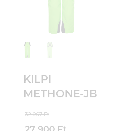
KILPI
METHONE-JB
Original
32 967
Ft
price
27 900
Ft