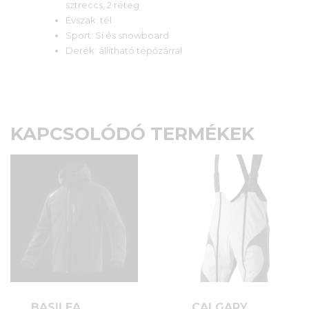
sztreccs, 2 réteg
Évszak: tél
Sport: Sí és snowboard
Derék: állítható tépőzárral
KAPCSOLÓDÓ TERMÉKEK
BASILEA
CALGARY