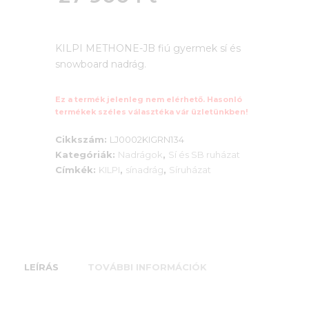
was:
Current
32
KILPI METHONE-JB fiú gyermek sí és
price
snowboard nadrág.
967 Ft.
is:
Ez a termék jelenleg nem elérhető. Hasonló
27
termékek széles választéka vár üzletünkben!
900 Ft.
Cikkszám:
LJ0002KIGRN134
Kategóriák:
Nadrágok
,
Sí és SB ruházat
Címkék:
KILPI
,
sínadrág
,
Síruházat
LEÍRÁS
TOVÁBBI INFORMÁCIÓK