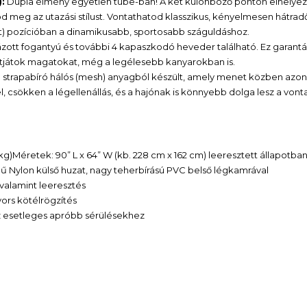
:
Dupla élmény egyetlen tube-ban! A két különböző ponton elhelyez
meg az utazási stílust. Vontathatod klasszikus, kényelmesen hátrad
ot) pozícióban a dinamikusabb, sportosabb száguldáshoz.
zott fogantyú és további 4 kapaszkodó heveder található. Ez garantál
atjátok magatokat, még a legélesebb kanyarokban is.
e strapabíró hálós (mesh) anyagból készült, amely menet közben azon
l, csökken a légellenállás, és a hajónak is könnyebb dolga lesz a vonta
 kg)Méretek: 90” L x 64” W (kb. 228 cm x 162 cm) leeresztett állapotba
ű Nylon külső huzat, nagy teherbírású PVC belső légkamrával
 valamint leeresztés
ors kötélrögzítés
az esetleges apróbb sérülésekhez