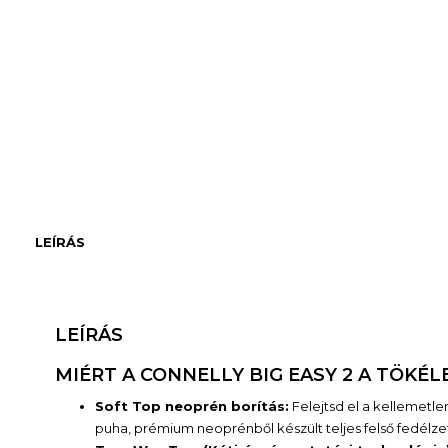
LEÍRÁS
LEÍRÁS
MIÉRT A CONNELLY BIG EASY 2 A TÖKÉ
Soft Top neoprén borítás:
Felejtsd el a kellemetle
puha, prémium neoprénből készült teljes felső fedélze