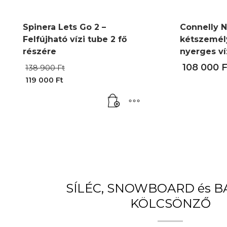
Spinera Lets Go 2 –
Connelly N
Felfújható vízi tube 2 fő
kétszemél
részére
nyerges ví
Original
108 000
F
138 900
Ft
price
119 000
Ft
was:
Current
138
price
900 Ft.
is:
119
000 Ft.
SÍLÉC, SNOWBOARD és 
KÖLCSÖNZŐ