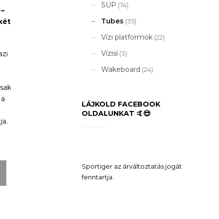
SUP
(74)
 –
Tubes
(35)
két
Vízi platformok
(22)
Vízisí
(3)
azi
Wakeboard
(24)
csak
 a
LÁJKOLD FACEBOOK
OLDALUNKAT 🤙😎
ja.
Sportiger az árváltoztatás jogát
fenntartja.