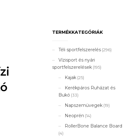
TERMÉKKATEGÓRIÁK
Téli sportfelszerelés
(296)
Vízisport és nyári
sportfelszerelések
zi
(195)
Kajak
(25)
tó
Kerékpáros Ruházat és
Bukó
(33)
Napszemüvegek
(19)
Neoprén
(14)
RollerBone Balance Board
(4)