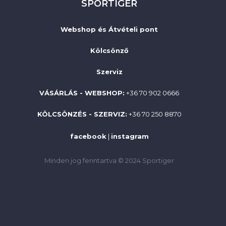
SPORTIGER
Webshop és Átvételi pont
Kölcsönző
Szerviz
VÁSÁRLÁS - WEBSHOP:
+36 70 902 0666
KÖLCSÖNZÉS - SZERVIZ:
+36 70 250 8870
facebook
|
instagram
Minden jog fenntartva © 2024 Sportiger