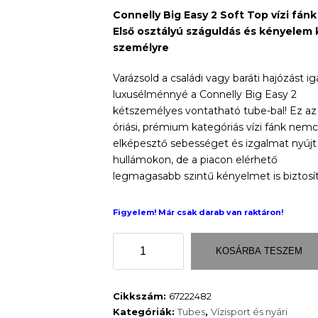
Connelly Big Easy 2 Soft Top vízi fánk
Első osztályú száguldás és kényelem 
személyre
Varázsold a családi vagy baráti hajózást ig
luxusélménnyé a Connelly Big Easy 2
kétszemélyes vontatható tube-bal! Ez az
óriási, prémium kategóriás vízi fánk nem
elképesztő sebességet és izgalmat nyújt
hullámokon, de a piacon elérhető
legmagasabb szintű kényelmet is biztosít
Figyelem! Már csak darab van raktáron!
Big
KOSÁRBA TESZEM
Easy
2
Soft
Cikkszám:
67222482
Top
Kategóriák:
Tubes
,
Vízisport és nyári