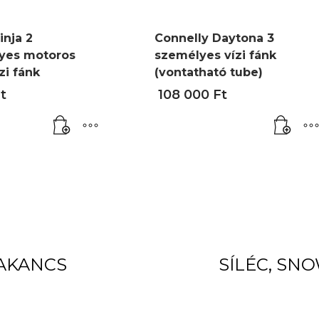
inja 2
Connelly Daytona 3
yes motoros
személyes vízi fánk
zi fánk
(vontatható tube)
t
108 000
Ft
BAKANCS
SÍLÉC, SN