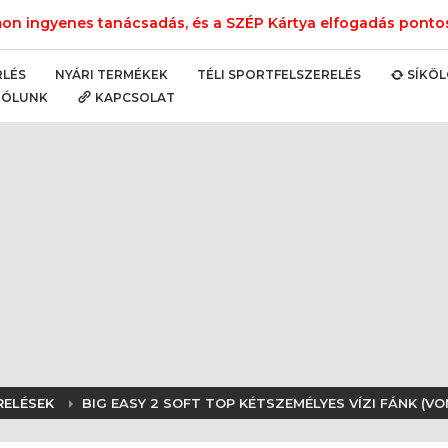
n ingyenes tanácsadás, és a SZÉP Kártya elfogadás pontos 
NYÁRI TERMÉKEK
TÉLI SPORTFELSZERELÉS
RLÉS
SÍKÖ
RÓLUNK
KAPCSOLAT
RELÉSEK
BIG EASY 2 SOFT TOP KÉTSZEMÉLYES VÍZI FÁNK (