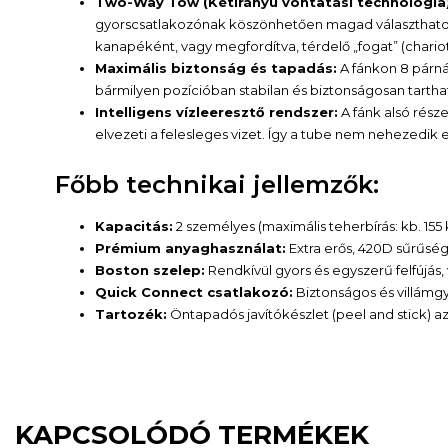
Two-Way Tow (Kétirányú vontatási technológia)
gyorscsatlakozónak köszönhetően magad választhatod 
kanapéként, vagy megfordítva, térdelő „fogat” (chari
Maximális biztonság és tapadás:
A fánkon 8 párná
bármilyen pozícióban stabilan és biztonságosan tarth
Intelligens vízleeresztő rendszer:
A fánk alsó rész
elvezeti a felesleges vizet. Így a tube nem nehezedik e
Főbb technikai jellemzők:
Kapacitás:
2 személyes (maximális teherbírás: kb. 155
Prémium anyaghasználat:
Extra erős, 420D sűrűség
Boston szelep:
Rendkívül gyors és egyszerű felfújás,
Quick Connect csatlakozó:
Biztonságos és villámgy
Tartozék:
Öntapadós javítókészlet (peel and stick) 
KAPCSOLÓDÓ TERMÉKEK