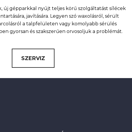
, új gépparkkal nyújt teljes körű szolgáltatást sílécek
artására, javítására. Legyen szó waxolásról, sérült
arcolásról a talpfelületen vagy komolyabb sérülés
nkben gyorsan és szakszerűen orvosoljuk a problémát.
SZERVIZ