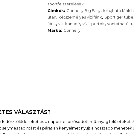
kétszemélyes
sportfelszerelések
vízi
Címkék:
Connelly Big Easy
,
felfújható fánk 
fánk
után
,
kétszemélyes vízi fánk
,
Sportiger tube
(vontatható
fánk
,
vízi kanapé
,
vízi sportok
,
vontatható t
tube)
Márka:
Connelly
mennyiség
LETES VÁLASZTÁS?
n kidörzsölődéseket és a napon felforrósodott műanyag felületeket! A
t selymes tapintást és páratlan kényelmet nyújt a hosszabb menetek s