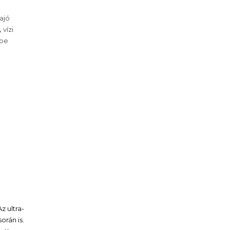
hajó
,
vízi
ube
z ultra-
orán is.