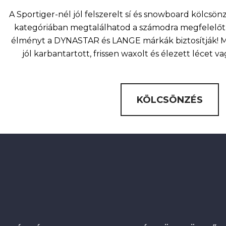
A Sportiger-nél jól felszerelt sí és snowboard kölcsö
kategóriában megtalálhatod a számodra megfelelőt 
élményt a DYNASTAR és LANGE márkák biztosítják! Mi
jól karbantartott, frissen waxolt és élezett lécet v
KÖLCSÖNZÉS