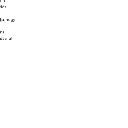
ett
őlős
ja, hogy
nal
tásnál.
n