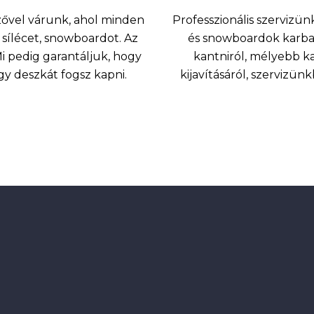
nzővel várunk, ahol minden
Professzionális szervizünk
sílécet, snowboardot. Az
és snowboardok karbant
 pedig garantáljuk, hogy
kantniról, mélyebb k
agy deszkát fogsz kapni.
kijavításáról, szervizü