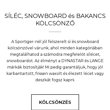
SÍLÉC, SNOWBOARD és BAKANCS
KÖLCSÖNZŐ
A Sportiger-nél jól felszerelt sí és snowboard
kölcsönzővel várunk, ahol minden kategóriában
megtalálhatod a számodra megfelelőt sílécet,
snowboardot. Az élményt a DYNASTAR és LANGE
márkák biztosítják! Mi pedig garantáljuk, hogy jól
karbantartott, frissen waxolt és élezett lécet vagy
deszkát fogsz kapni.
KÖLCSÖNZÉS