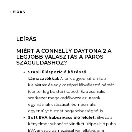
LEÍRÁS
LEÍRÁS
MIÉRT A CONNELLY DAYTONA 2 A
LEGJOBB VÁLASZTÁS A PÁROS
SZÁGULDÁSHOZ?
Stabil üléspozíció középső
támasztékkal:
A fánk egyedi sit-on-top
kialakítást és egy középső lábválasztó párnát
(center leg bolster) kapott. Ez a zseniális
szerkezet megakadályozza az utasok
egymásnak csúszását, és maximális
egyensúlyt biztosít nagy sebességnél is.
Soft EVA habszivacs ülőfelület:
Élvezd a
kényelmes suhanást! Mindkét ülőpozíció puha
EVA anyagú párnázással van ellátva, ami