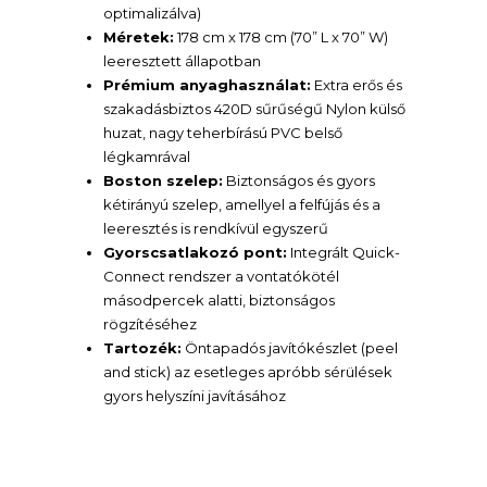
optimalizálva)
Méretek:
178 cm x 178 cm (70” L x 70” W)
leeresztett állapotban
Prémium anyaghasználat:
Extra erős és
szakadásbiztos 420D sűrűségű Nylon külső
huzat, nagy teherbírású PVC belső
légkamrával
Boston szelep:
Biztonságos és gyors
kétirányú szelep, amellyel a felfújás és a
leeresztés is rendkívül egyszerű
Gyorscsatlakozó pont:
Integrált Quick-
Connect rendszer a vontatókötél
másodpercek alatti, biztonságos
rögzítéséhez
Tartozék:
Öntapadós javítókészlet (peel
and stick) az esetleges apróbb sérülések
gyors helyszíni javításához