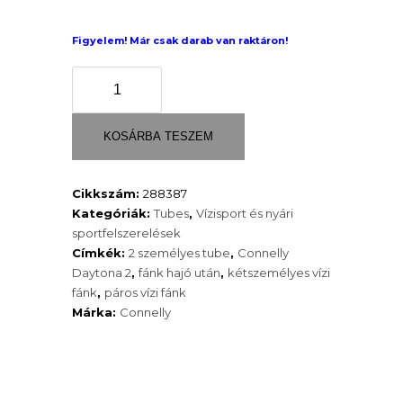
Figyelem! Már csak darab van raktáron!
Connelly
Daytona
2
személyes
KOSÁRBA TESZEM
vízi
fánk
Cikkszám:
288387
(vontatható
Kategóriák:
Tubes
,
Vízisport és nyári
tube)
sportfelszerelések
mennyiség
Címkék:
2 személyes tube
,
Connelly
Daytona 2
,
fánk hajó után
,
kétszemélyes vízi
fánk
,
páros vízi fánk
Márka:
Connelly