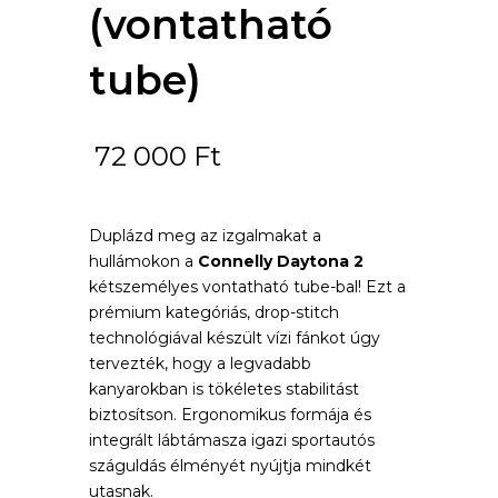
(vontatható
tube)
72 000
Ft
Duplázd meg az izgalmakat a
hullámokon a
Connelly Daytona 2
kétszemélyes vontatható tube-bal! Ezt a
prémium kategóriás, drop-stitch
technológiával készült vízi fánkot úgy
tervezték, hogy a legvadabb
kanyarokban is tökéletes stabilitást
biztosítson. Ergonomikus formája és
integrált lábtámasza igazi sportautós
száguldás élményét nyújtja mindkét
utasnak.