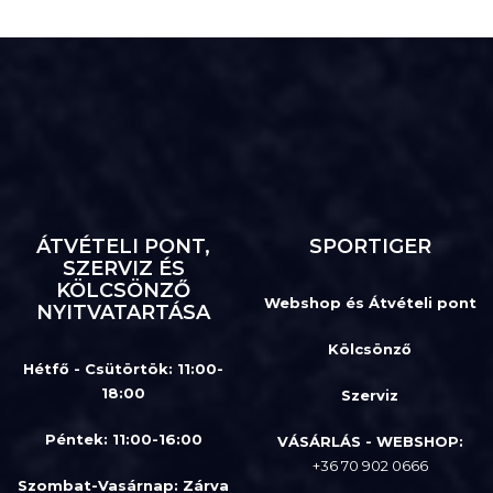
ÁTVÉTELI PONT,
SPORTIGER
SZERVIZ ÉS
KÖLCSÖNZŐ
Webshop és Átvételi pont
NYITVATARTÁSA
Kölcsönző
Hétfő - Csütörtök: 11:00-
18:00
Szerviz
Péntek: 11:00-16:00
VÁSÁRLÁS - WEBSHOP:
+36 70 902 0666
Szombat-Vasárnap
:
Zárva