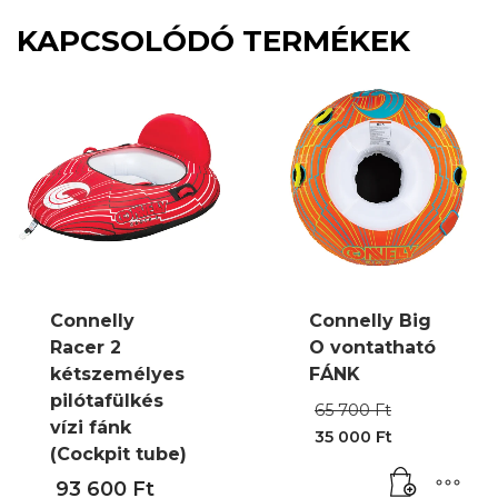
KAPCSOLÓDÓ TERMÉKEK
Connelly
Connelly Big
Racer 2
O vontatható
kétszemélyes
FÁNK
pilótafülkés
Original
65 700
Ft
price
vízi fánk
35 000
Ft
was:
Current
(Cockpit tube)
65
price
700 Ft.
93 600
Ft
is: