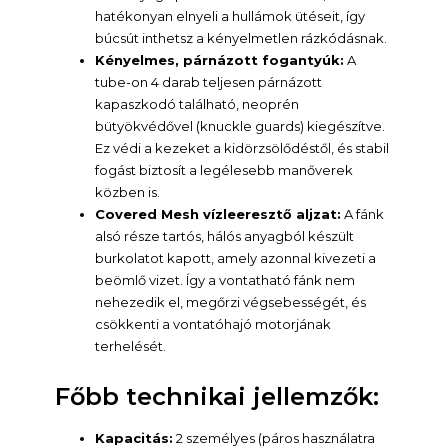
hatékonyan elnyeli a hullámok ütéseit, így
búcsút inthetsz a kényelmetlen rázkódásnak.
Kényelmes, párnázott fogantyúk:
A
tube-on 4 darab teljesen párnázott
kapaszkodó található, neoprén
bütyökvédővel (knuckle guards) kiegészítve.
Ez védi a kezeket a kidörzsölődéstől, és stabil
fogást biztosít a legélesebb manőverek
közben is.
Covered Mesh vízleeresztő aljzat:
A fánk
alsó része tartós, hálós anyagból készült
burkolatot kapott, amely azonnal kivezeti a
beömlő vizet. Így a vontatható fánk nem
nehezedik el, megőrzi végsebességét, és
csökkenti a vontatóhajó motorjának
terhelését.
Főbb technikai jellemzők:
Kapacitás:
2 személyes (páros használatra