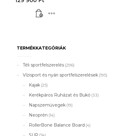
129 900
Ft
TERMÉKKATEGÓRIÁK
Téli sportfelszerelés
(296)
Vízisport és nyári sportfelszerelések
(195)
Kajak
(25)
Kerékpáros Ruházat és Bukó
(33)
Napszemüvegek
(19)
Neoprén
(14)
RollerBone Balance Board
(4)
SUP
(74)