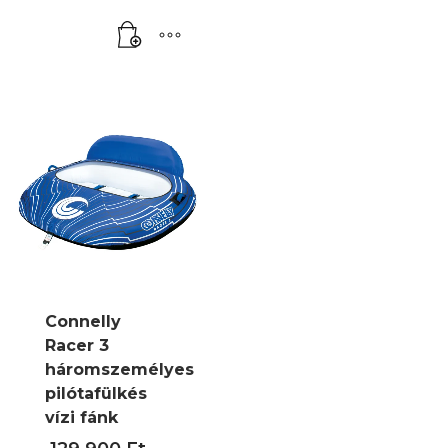
35
000 Ft.
Connelly
Racer 3
háromszemélyes
pilótafülkés
vízi fánk