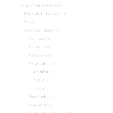
Téli sportfelszerelés
(296)
Hátizsák, táska, zsák
(18)
Sí
(82)
Sí és SB ruházat
(146)
Aláöltözők
(8)
Kabátok
(47)
Kesztyűk
(25)
Kiegészítők
(24)
Fejpánt
(3)
Sapka
(8)
Zokni
(1)
Nadrágok
(29)
Pulóverek
(16)