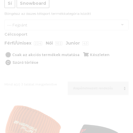
Sí
Snowboard
Böngéssz az összes télisport termékkategória között
--- Fejpánt
Célcsoport
Férfi/Unisex
Női
Junior
224
102
43
Csak az akciós termékek mutatása
Készleten
Szűrő törlése
Mind a(z) 3 találat megjelenítve