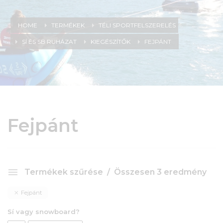
HOME
TERMÉKEK
TÉLI SPORTFELSZERELÉS
SÍ ÉS SB RUHÁZAT
KIEGÉSZÍTŐK
FEJPÁNT
Fejpánt
Termékek szűrése
Összesen 3 eredmény
Fejpánt
Sí vagy snowboard?