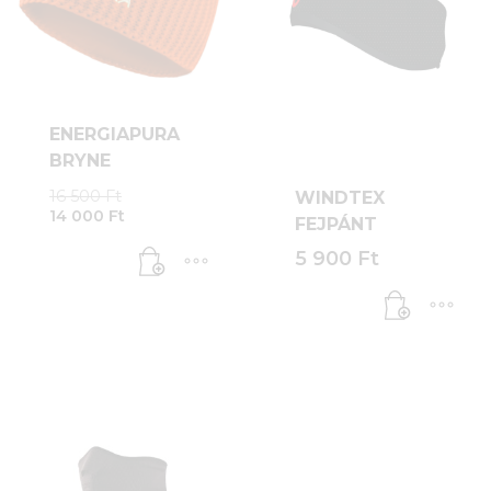
ENERGIAPURA
BRYNE
Original
16 500
Ft
WINDTEX
Current
price
14 000
Ft
FEJPÁNT
price
was:
is:
16
5 900
Ft
14
500 Ft.
000 Ft.