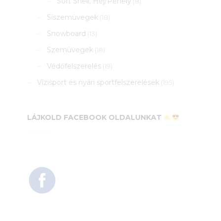
Soft Shell, Héj/Pehely
(8)
Síszemüvegek
(18)
Snowboard
(13)
Szemüvegek
(18)
Védőfelszerelés
(19)
Vízisport és nyári sportfelszerelések
(195)
LÁJKOLD FACEBOOK OLDALUNKAT