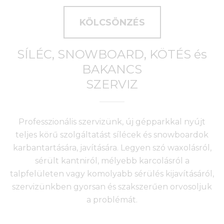
KÖLCSÖNZÉS
SÍLÉC, SNOWBOARD, KÖTÉS és
BAKANCS
SZERVIZ
Professzionális szervizünk, új gépparkkal nyújt
teljes körű szolgáltatást sílécek és snowboardok
karbantartására, javítására. Legyen szó waxolásról,
sérült kantniról, mélyebb karcolásról a
talpfelületen vagy komolyabb sérülés kijavításáról,
szervizünkben gyorsan és szakszerűen orvosoljuk
a problémát.