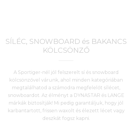
SÍLÉC, SNOWBOARD és BAKANCS
KÖLCSÖNZŐ
A Sportiger-nél jól felszerelt sí és snowboard
kölcsönzővel várunk, ahol minden kategóriában
megtalálhatod a számodra megfelelőt sílécet,
snowboardot. Az élményt a DYNASTAR és LANGE
márkák biztosítják! Mi pedig garantáljuk, hogy jól
karbantartott, frissen waxolt és élezett lécet vagy
deszkát fogsz kapni.