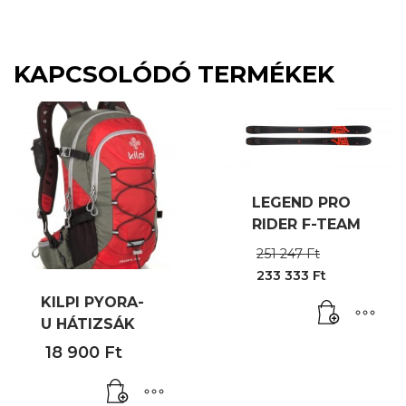
KAPCSOLÓDÓ TERMÉKEK
LEGEND PRO
RIDER F-TEAM
Original
251 247
Ft
price
233 333
Ft
was:
Current
251
KILPI PYORA-
price
247 Ft.
is:
U HÁTIZSÁK
233
18 900
Ft
333 Ft.