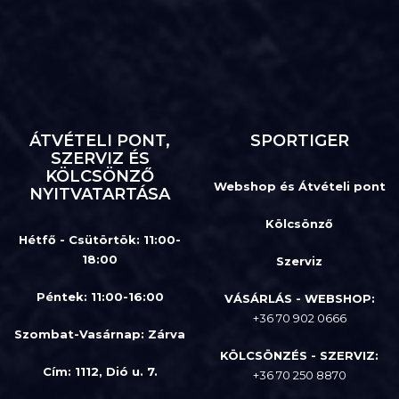
ÁTVÉTELI PONT,
SPORTIGER
SZERVIZ ÉS
KÖLCSÖNZŐ
Webshop és Átvételi pont
NYITVATARTÁSA
Kölcsönző
Hétfő - Csütörtök: 11:00-
18:00
Szerviz
Péntek: 11:00-16:00
VÁSÁRLÁS - WEBSHOP:
+36 70 902 0666
Szombat-Vasárnap
:
Zárva
KÖLCSÖNZÉS - SZERVIZ:
Cím: 1112, Dió u. 7.
+36 70 250 8870