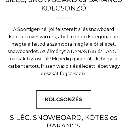
KÖLCSÖNZŐ
A Sportiger-nél jól felszerelt sí és snowboard
kölcsönzővel várunk, ahol minden kategóriában
megtalálhatod a számodra megfelelőt sílécet,
snowboardot. Az élményt a DYNASTAR és LANGE
márkák biztosítják! Mi pedig garantáljuk, hogy jól
karbantartott, frissen waxolt és élezett lécet vagy
deszkát fogsz kapni.
KÖLCSÖNZÉS
SÍLÉC, SNOWBOARD, KÖTÉS és
BAKANCS