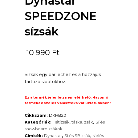
Dynastar
SPEEDZONE
sízsák
10 990
Ft
Sízsák egy pár léchez és a hozzájuk
tartozó síbotokhoz.
Ez a termék jelenleg nem elérhető. Hasonló
termékek széles választéka vár üzletünkben!
Cikkszám:
DKHB201
Kategóriák:
Hátizsák, táska, zsák
,
Sí és
snowboard zsákok
Címkék:
Dynastar
,
Sí és SB zsák
,
síelés