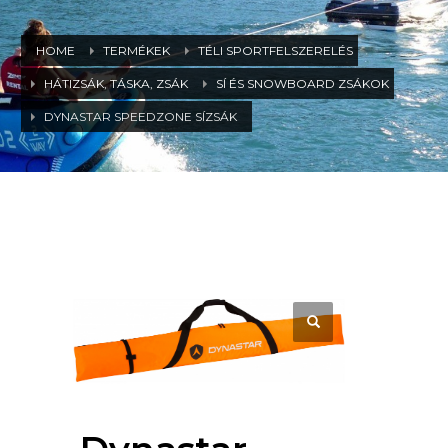
HOME
TERMÉKEK
TÉLI SPORTFELSZERELÉS
HÁTIZSÁK, TÁSKA, ZSÁK
SÍ ÉS SNOWBOARD ZSÁKOK
DYNASTAR SPEEDZONE SÍZSÁK