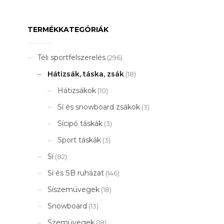
TERMÉKKATEGÓRIÁK
Téli sportfelszerelés
(296)
Hátizsák, táska, zsák
(18)
Hátizsákok
(10)
Sí és snowboard zsákok
(3)
Sícipő táskák
(3)
Sport táskák
(3)
Sí
(82)
Sí és SB ruházat
(146)
Síszemüvegek
(18)
Snowboard
(13)
Szemüvegek
(18)