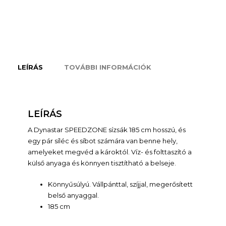
LEÍRÁS
TOVÁBBI INFORMÁCIÓK
LEÍRÁS
A Dynastar SPEEDZONE sízsák 185 cm hosszú, és
egy pár síléc és síbot számára van benne hely,
amelyeket megvéd a károktól. Víz- és folttaszító a
külső anyaga és könnyen tisztítható a belseje.
Könnyűsúlyú. Vállpánttal, szíjjal, megerősített
belső anyaggal.
185 cm