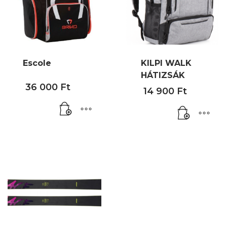
Escole
KILPI WALK
HÁTIZSÁK
36 000
Ft
14 900
Ft