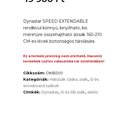
was:
Current
23
Dynastar SPEED EXTENDABLE
price
rendkívül könnyű, kinyitható, kis
100 Ft.
is:
méretűre összehajtható sízsák 160-210
CM-es lécek biztonságos tárolására.
19
900 Ft.
Ez a termék jelenleg nem elérhető. Hasonló
termékek széles választéka vár üzletünkben!
Cikkszám:
DKIB200
Kategóriák:
Hátizsák, táska, zsák
,
Sí és
snowboard zsákok
Címkék:
Dynastar
,
Sí és SB zsák
,
síelés