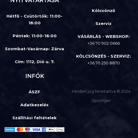
NYITVATARTÁSA
Kölcsönző
Hétfő - Csütörtök: 11:00-
18:00
Szerviz
Péntek: 11:00-16:00
VÁSÁRLÁS - WEBSHOP:
+36 70 902 0666
Szombat-Vasárnap
:
Zárva
KÖLCSÖNZÉS - SZERVIZ:
Cím: 1112, Dió u. 7.
+36 70 250 8870
INFÓK
Minden jog fenntartva © 2024
ÁSZF
Sportiger
Adatkezelés
Szállítási feltételek