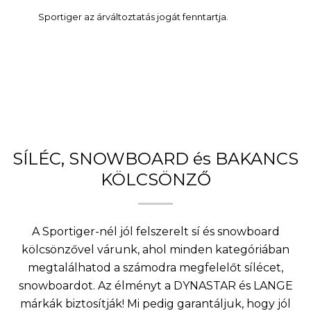
Sportiger az árváltoztatás jogát fenntartja.
SÍLÉC, SNOWBOARD és BAKANCS
KÖLCSÖNZŐ
A Sportiger-nél jól felszerelt sí és snowboard
kölcsönzővel várunk, ahol minden kategóriában
megtalálhatod a számodra megfelelőt sílécet,
snowboardot. Az élményt a DYNASTAR és LANGE
márkák biztosítják! Mi pedig garantáljuk, hogy jól