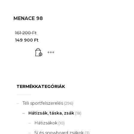
MENACE 98
Original
161 200
Ft
price
149 900
Ft
was:
Current
161
price
200 Ft.
is:
149
900 Ft.
TERMÉKKATEGÓRIÁK
Téli sportfelszerelés
(296)
Hátizsák, táska, zsák
(18)
Hátizsákok
(10)
Sí és snowboard zsákok
(3)