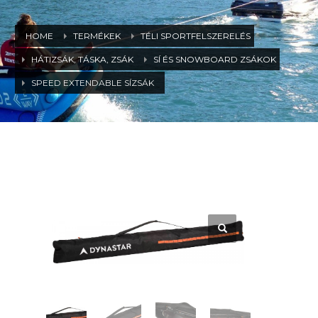
HOME
TERMÉKEK
TÉLI SPORTFELSZERELÉS
HÁTIZSÁK, TÁSKA, ZSÁK
SÍ ÉS SNOWBOARD ZSÁKOK
SPEED EXTENDABLE SÍZSÁK