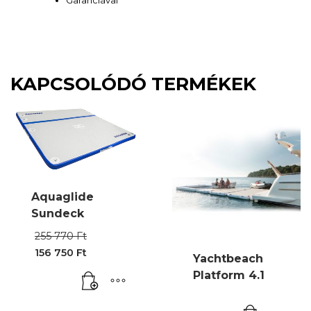
Garanciával
KAPCSOLÓDÓ TERMÉKEK
Aquaglide
Sundeck
Original
255 770
Ft
price
156 750
Ft
was:
Yachtbeach
Current
255
price
Platform 4.1
770 Ft.
is:
156