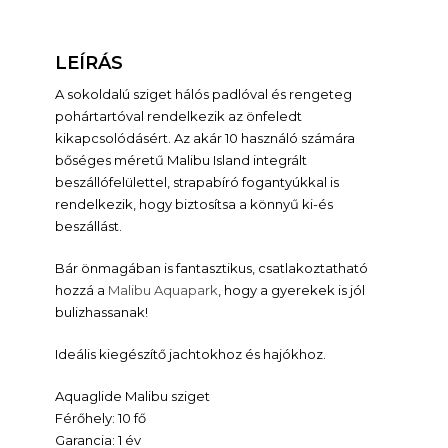
LEÍRÁS
A sokoldalú sziget hálós padlóval és rengeteg
pohártartóval rendelkezik az önfeledt
kikapcsolódásért. Az akár 10 használó számára
bőséges méretű Malibu Island integrált
beszállófelülettel, strapabíró fogantyúkkal is
rendelkezik, hogy biztosítsa a könnyű ki-és
beszállást.
Bár önmagában is fantasztikus, csatlakoztatható
hozzá a
Malibu Aquapark
, hogy a gyerekek is jól
bulizhassanak!
Ideális kiegészítő jachtokhoz és hajókhoz.
Aquaglide Malibu sziget
Férőhely: 10 fő
Garancia: 1 év