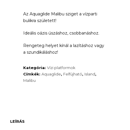
Az Aquaglide Malibu sziget a vízparti
bulikra született!
Ideális oázis úszáshoz, csobbanáshoz.
Rengeteg helyet kínál a lazításhoz vagy
a szundikáláshoz!
Kategória:
Vízi platformok
Címkék:
Aquaglide
,
Felfújható
,
Island
,
Malibu
LEÍRÁS