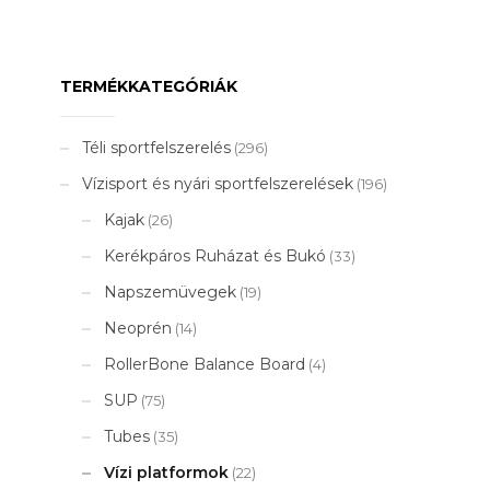
900 Ft.
TERMÉKKATEGÓRIÁK
Téli sportfelszerelés
(296)
Vízisport és nyári sportfelszerelések
(196)
Kajak
(26)
Kerékpáros Ruházat és Bukó
(33)
Napszemüvegek
(19)
Neoprén
(14)
RollerBone Balance Board
(4)
SUP
(75)
Tubes
(35)
Vízi platformok
(22)