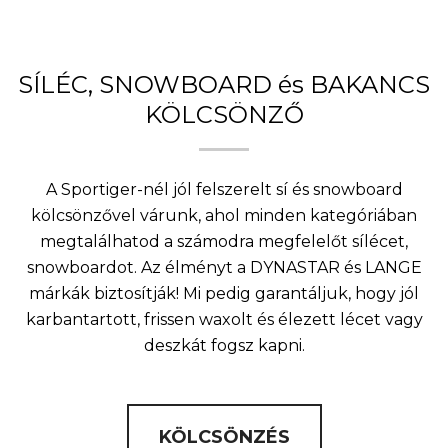
SÍLÉC, SNOWBOARD és BAKANCS
KÖLCSÖNZŐ
A Sportiger-nél jól felszerelt sí és snowboard
kölcsönzővel várunk, ahol minden kategóriában
megtalálhatod a számodra megfelelőt sílécet,
snowboardot. Az élményt a DYNASTAR és LANGE
márkák biztosítják! Mi pedig garantáljuk, hogy jól
karbantartott, frissen waxolt és élezett lécet vagy
deszkát fogsz kapni.
KÖLCSÖNZÉS