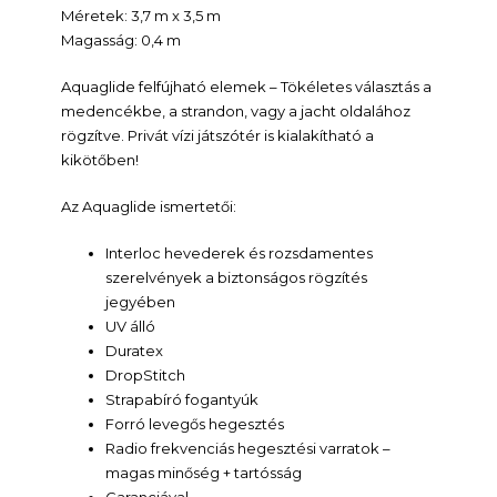
Méretek: 3,7 m x 3,5 m
Magasság: 0,4 m
Aquaglide felfújható elemek – Tökéletes választás a
medencékbe, a strandon, vagy a jacht oldalához
rögzítve. Privát vízi játszótér is kialakítható a
kikötőben!
Az Aquaglide ismertetői:
Interloc hevederek és rozsdamentes
szerelvények a biztonságos rögzítés
jegyében
UV álló
Duratex
DropStitch
Strapabíró fogantyúk
Forró levegős hegesztés
Radio frekvenciás hegesztési varratok –
magas minőség + tartósság