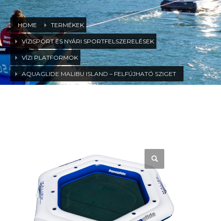
HOME
TERMÉKEK
VÍZISPORT ÉS NYÁRI SPORTFELSZERELÉSEK
VÍZI PLATFORMOK
AQUAGLIDE MALIBU ISLAND – FELFÚJHATÓ SZIGET