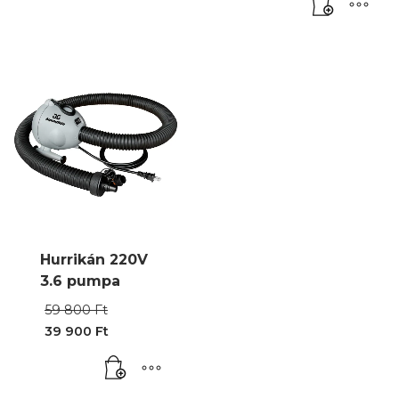
750 Ft.
Hurrikán 220V
3.6 pumpa
Original
59 800
Ft
price
39 900
Ft
was:
Current
59
price
800 Ft.
is:
39