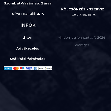
Szombat-Vasárnap
:
Zárva
KÖLCSÖNZÉS - SZERVIZ:
Cím: 1112, Dió u. 7.
+36 70 250 8870
INFÓK
Minden jog fenntartva © 2024
ÁSZF
Sportiger
Adatkezelés
Szállítási feltételek