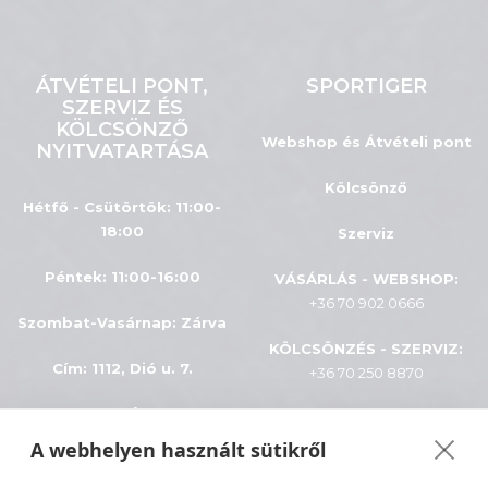
ÁTVÉTELI PONT,
SPORTIGER
SZERVIZ ÉS
KÖLCSÖNZŐ
Webshop és Átvételi pont
NYITVATARTÁSA
Kölcsönző
Hétfő - Csütörtök: 11:00-
18:00
Szerviz
Péntek: 11:00-16:00
VÁSÁRLÁS - WEBSHOP:
+36 70 902 0666
Szombat-Vasárnap
:
Zárva
KÖLCSÖNZÉS - SZERVIZ:
Cím: 1112, Dió u. 7.
+36 70 250 8870
INFÓK
A webhelyen használt sütikről
ÁSZF