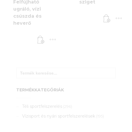
Felfújható
sziget
ugráló, vízi
csúszda és
heverő
Search
for:
TERMÉKKATEGÓRIÁK
Téli sportfelszerelés
(296)
Vízisport és nyári sportfelszerelések
(195)