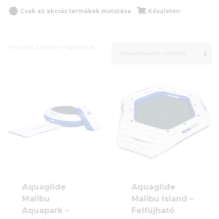
Csak az akciós termékek mutatása
Készleten
Mind a(z) 2 találat megjelenítve
Aquaglide
Aquaglide
Malibu
Malibu Island –
Aquapark –
Felfújható