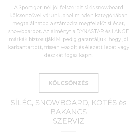
A Sportiger-nél jól felszerelt sí és snowboard
kölcsönzővel várunk, ahol minden kategóriában
megtalálhatod a számodra megfelelőt sílécet,
snowboardot. Az élményt a DYNASTAR és LANGE
márkák biztosítják! Mi pedig garantáljuk, hogy jól
karbantartott, frissen waxolt és élezett lécet vagy
deszkát fogsz kapni.
KÖLCSÖNZÉS
SÍLÉC, SNOWBOARD, KÖTÉS és
BAKANCS
SZERVIZ