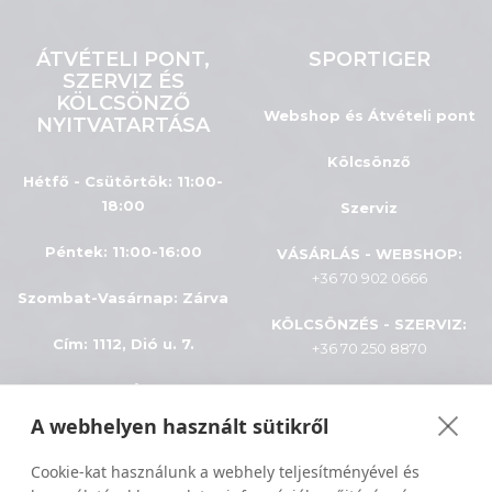
ÁTVÉTELI PONT,
SPORTIGER
SZERVIZ ÉS
KÖLCSÖNZŐ
Webshop és Átvételi pont
NYITVATARTÁSA
Kölcsönző
Hétfő - Csütörtök: 11:00-
18:00
Szerviz
Péntek: 11:00-16:00
VÁSÁRLÁS - WEBSHOP:
+36 70 902 0666
Szombat-Vasárnap
:
Zárva
KÖLCSÖNZÉS - SZERVIZ:
Cím: 1112, Dió u. 7.
+36 70 250 8870
INFÓK
A webhelyen használt sütikről
Minden jog fenntartva © 2024
ÁSZF
Cookie-kat használunk a webhely teljesítményével és
Sportiger