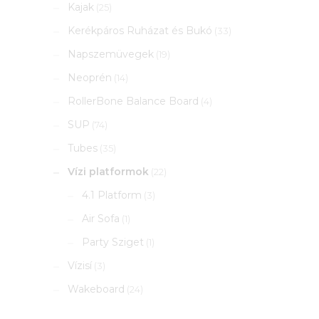
Kajak
(25)
Kerékpáros Ruházat és Bukó
(33)
Napszemüvegek
(19)
Neoprén
(14)
RollerBone Balance Board
(4)
SUP
(74)
Tubes
(35)
Vízi platformok
(22)
4.1 Platform
(3)
Air Sofa
(1)
Party Sziget
(1)
Vízisí
(3)
Wakeboard
(24)