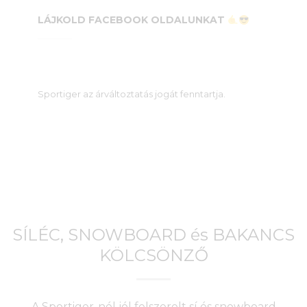
LÁJKOLD FACEBOOK OLDALUNKAT
Sportiger az árváltoztatás jogát fenntartja.
SÍLÉC, SNOWBOARD és BAKANCS
KÖLCSÖNZŐ
A Sportiger-nél jól felszerelt sí és snowboard