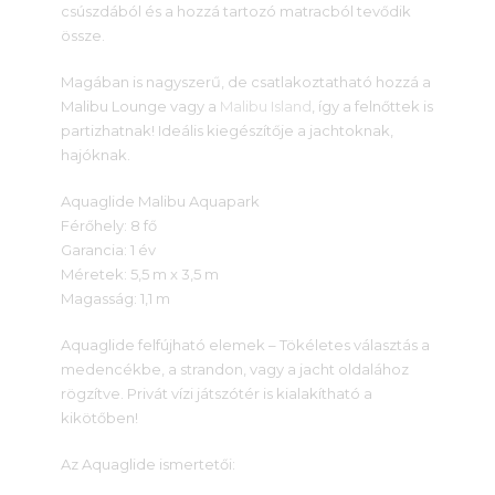
csúszdából és a hozzá tartozó matracból tevődik
össze.
Magában is nagyszerű, de csatlakoztatható hozzá a
Malibu Lounge vagy a
Malibu Island
, így a felnőttek is
partizhatnak! Ideális kiegészítője a jachtoknak,
hajóknak.
Aquaglide Malibu Aquapark
Férőhely: 8 fő
Garancia: 1 év
Méretek: 5,5 m x 3,5 m
Magasság: 1,1 m
Aquaglide felfújható elemek – Tökéletes választás a
medencékbe, a strandon, vagy a jacht oldalához
rögzítve. Privát vízi játszótér is kialakítható a
kikötőben!
Az Aquaglide ismertetői: