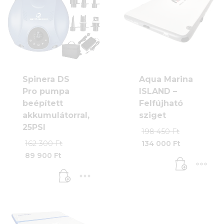
Spinera DS
Aqua Marina
Pro pumpa
ISLAND –
beépített
Felfújható
akkumulátorral,
sziget
25PSI
Origina
198 450
Ft
price
Original
162 300
Ft
134 000
Ft
was:
Current
price
89 900
Ft
198
price
was:
Current
450 Ft.
is:
162
price
134
300 Ft.
is:
000 Ft.
89
900 Ft.