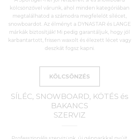
kölcsönzővel várunk, ahol minden kategóriában
megtalálhatod a számodra megfelelőt sílécet,
snowboardot. Az élményt a DYNASTAR és LANGE
márkák biztosítják! Mi pedig garantáljuk, hogy jól
karbantartott, frissen waxolt és élezett lécet vagy
deszkát fogsz kapni.
KÖLCSÖNZÉS
SÍLÉC, SNOWBOARD, KÖTÉS és
BAKANCS
SZERVIZ
Professzionális szervizünk, új gépparkkal nyújt