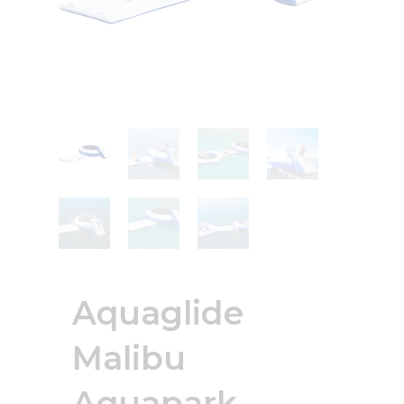
Aquaglide
Malibu
Aquapark –