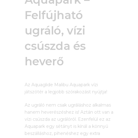
Felfújható
ugráló, vízi
csúszda és
heverő
Az Aquaglide Malibu Aquapark vízi
játszótér a legjobb szórakozást nyújtja!
Az ugráló nem csak ugráláshoz alkalmas
hanem heverészéshez is! Aztán ott van a
vízi csúszda az ugrálóról. Ezenfelül ez az
Aquapark egy sétányt is kínál a könnyű
beszálláshoz, pihenéshez egy extra