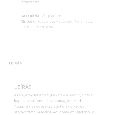
játszótérrel.
Kategória:
Vízi platformok
Címkék:
Aquaglide
,
Aquapark
,
Felfújható
,
Malibu
,
vízi csúszda
LEÍRÁS
LEÍRÁS
A rengeteg lehetőségnek hála a max. nyolc fős
kapacitással rendelkező Aquaglide Malibu
Aquapark az egész családot órákig képes
szórakoztatni. A Malibu Aquapark az ugrálóból, a