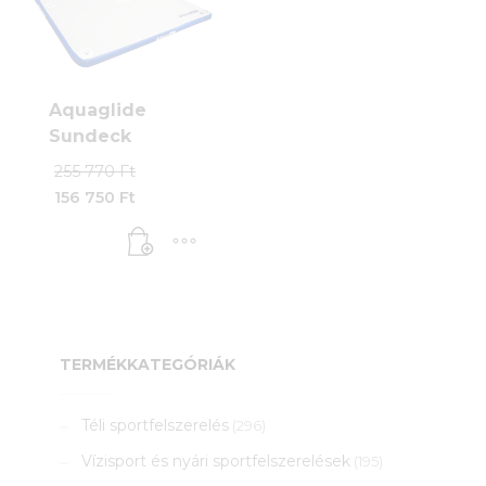
Aquaglide
Sundeck
Original
255 770
Ft
price
156 750
Ft
was:
Current
255
price
770 Ft.
is:
156
750 Ft.
TERMÉKKATEGÓRIÁK
Téli sportfelszerelés
(296)
Vízisport és nyári sportfelszerelések
(195)