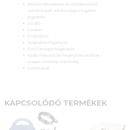
Interloc hevederek és rozsdamentes
szerelvények a biztonságos rögzítés
jegyében
UV álló
Duratex
DropStitch
Strapabíró fogantyúk
Forró levegős hegesztés
Radio frekvenciás hegesztési varratok –
magas minőség + tartósság
Garanciával
KAPCSOLÓDÓ TERMÉKEK