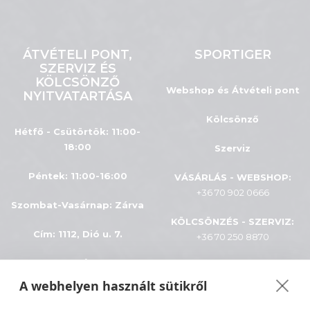
ÁTVÉTELI PONT,
SPORTIGER
SZERVIZ ÉS
KÖLCSÖNZŐ
Webshop és Átvételi pont
NYITVATARTÁSA
Kölcsönző
Hétfő - Csütörtök: 11:00-
18:00
Szerviz
Péntek: 11:00-16:00
VÁSÁRLÁS - WEBSHOP:
+36 70 902 0666
Szombat-Vasárnap
:
Zárva
KÖLCSÖNZÉS - SZERVIZ:
Cím: 1112, Dió u. 7.
+36 70 250 8870
INFÓK
A webhelyen használt sütikről
ÁSZF