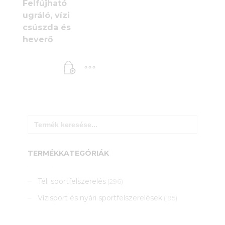
Felfújható
ugráló, vízi
csúszda és
heverő
Search
for:
TERMÉKKATEGÓRIÁK
Téli sportfelszerelés
(296)
Vízisport és nyári sportfelszerelések
(195)