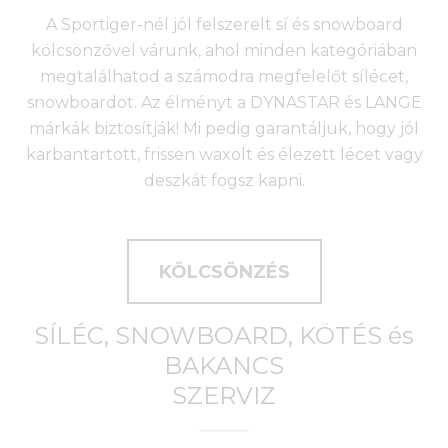
A Sportiger-nél jól felszerelt sí és snowboard
kölcsönzővel várunk, ahol minden kategóriában
megtalálhatod a számodra megfelelőt sílécet,
snowboardot. Az élményt a DYNASTAR és LANGE
márkák biztosítják! Mi pedig garantáljuk, hogy jól
karbantartott, frissen waxolt és élezett lécet vagy
deszkát fogsz kapni.
KÖLCSÖNZÉS
SÍLÉC, SNOWBOARD, KÖTÉS és
BAKANCS
SZERVIZ