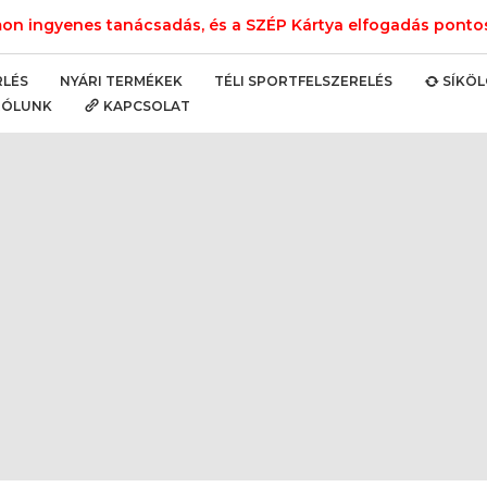
n ingyenes tanácsadás, és a SZÉP Kártya elfogadás pontos 
NYÁRI TERMÉKEK
TÉLI SPORTFELSZERELÉS
RLÉS
SÍKÖ
RÓLUNK
KAPCSOLAT