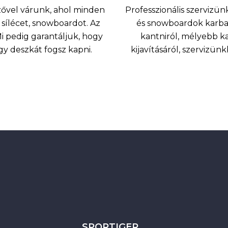
nzővel várunk, ahol minden
Professzionális szervizünk
sílécet, snowboardot. Az
és snowboardok karbant
 pedig garantáljuk, hogy
kantniról, mélyebb k
agy deszkát fogsz kapni.
kijavításáról, szervizü
SPORTIGER