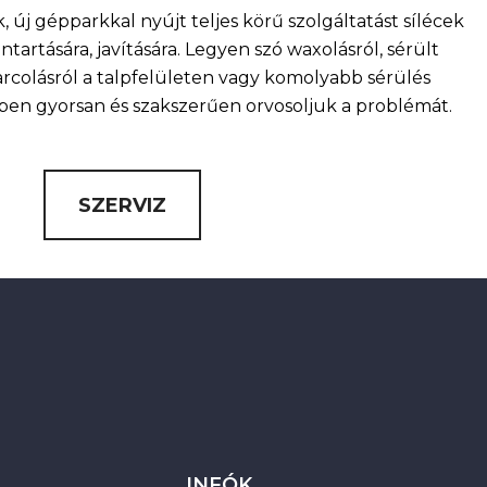
, új gépparkkal nyújt teljes körű szolgáltatást sílécek
artására, javítására. Legyen szó waxolásról, sérült
arcolásról a talpfelületen vagy komolyabb sérülés
nkben gyorsan és szakszerűen orvosoljuk a problémát.
SZERVIZ
INFÓK