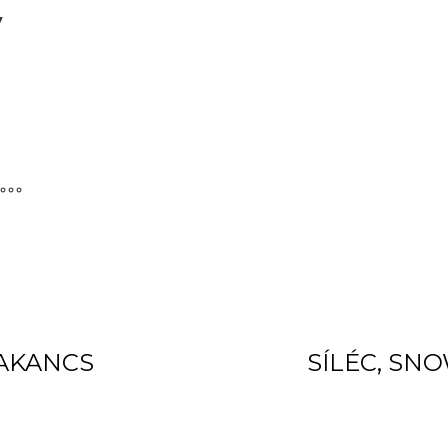
y
)
BAKANCS
SÍLÉC, SN