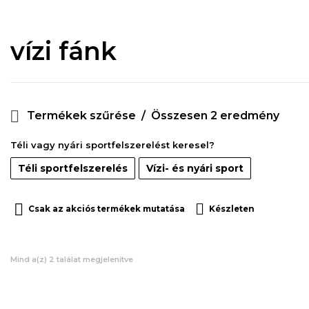
vízi fánk
Termékek szűrése
Összesen 2 eredmény
Téli vagy nyári sportfelszerelést keresel?
Téli sportfelszerelés
Vízi- és nyári sport
Csak az akciós termékek mutatása
Készleten
Mind a(z) 2 találat megjelenítve