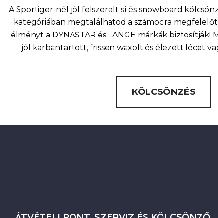
A Sportiger-nél jól felszerelt sí és snowboard kölcsö
kategóriában megtalálhatod a számodra megfelelőt 
élményt a DYNASTAR és LANGE márkák biztosítják! Mi
jól karbantartott, frissen waxolt és élezett lécet v
KÖLCSÖNZÉS
ÁTVÉTELI PONT, SZERVIZ ÉS KÖLCSÖNZŐ