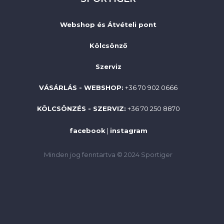
Webshop és Átvételi pont
Kölcsönző
Szerviz
VÁSÁRLÁS - WEBSHOP:
+36 70 902 0666
KÖLCSÖNZÉS - SZERVIZ:
+36 70 250 8870
facebook
|
instagram
Minden jog fenntartva © 2024 Sportiger