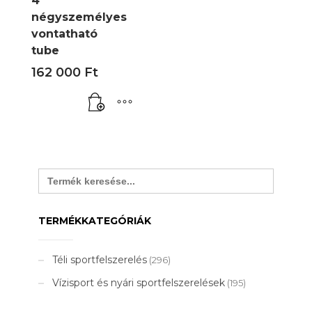
4
négyszemélyes
vontatható
tube
162 000
Ft
Search
for:
TERMÉKKATEGÓRIÁK
Téli sportfelszerelés
(296)
Vízisport és nyári sportfelszerelések
(195)