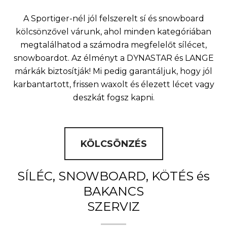
A Sportiger-nél jól felszerelt sí és snowboard
kölcsönzővel várunk, ahol minden kategóriában
megtalálhatod a számodra megfelelőt sílécet,
snowboardot. Az élményt a DYNASTAR és LANGE
márkák biztosítják! Mi pedig garantáljuk, hogy jól
karbantartott, frissen waxolt és élezett lécet vagy
deszkát fogsz kapni.
KÖLCSÖNZÉS
SÍLÉC, SNOWBOARD, KÖTÉS és
BAKANCS
SZERVIZ