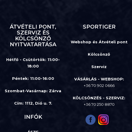
ÁTVÉTELI PONT,
SPORTIGER
SZERVIZ ÉS
KÖLCSÖNZŐ
Webshop és Átvételi pont
NYITVATARTÁSA
Kölcsönző
Hétfő - Csütörtök: 11:00-
18:00
Szerviz
Péntek: 11:00-16:00
VÁSÁRLÁS - WEBSHOP:
+36 70 902 0666
Szombat-Vasárnap
:
Zárva
KÖLCSÖNZÉS - SZERVIZ:
Cím: 1112, Dió u. 7.
+36 70 250 8870
INFÓK