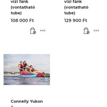
vízi fánk
vízi fánk
(vontatható
(vontatható
tube)
tube)
108 000
Ft
129 900
Ft
Connelly Yukon