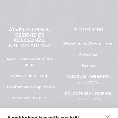
ÁTVÉTELI PONT,
SPORTIGER
SZERVIZ ÉS
KÖLCSÖNZŐ
Webshop és Átvételi pont
NYITVATARTÁSA
Kölcsönző
Hétfő - Csütörtök: 11:00-
18:00
Szerviz
Péntek: 11:00-16:00
VÁSÁRLÁS - WEBSHOP:
+36 70 902 0666
Szombat-Vasárnap
:
Zárva
KÖLCSÖNZÉS - SZERVIZ:
Cím: 1112, Dió u. 7.
+36 70 250 8870
INFÓK
A webhelyen használt sütikről