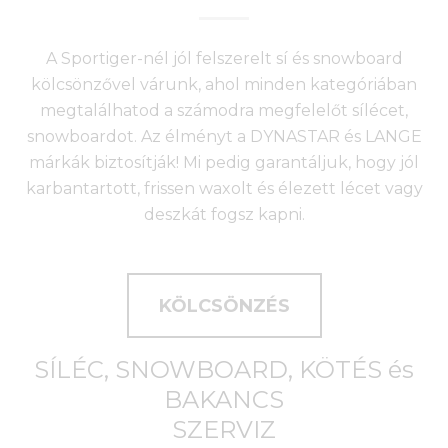
A Sportiger-nél jól felszerelt sí és snowboard
kölcsönzővel várunk, ahol minden kategóriában
megtalálhatod a számodra megfelelőt sílécet,
snowboardot. Az élményt a DYNASTAR és LANGE
márkák biztosítják! Mi pedig garantáljuk, hogy jól
karbantartott, frissen waxolt és élezett lécet vagy
deszkát fogsz kapni.
KÖLCSÖNZÉS
SÍLÉC, SNOWBOARD, KÖTÉS és
BAKANCS
SZERVIZ