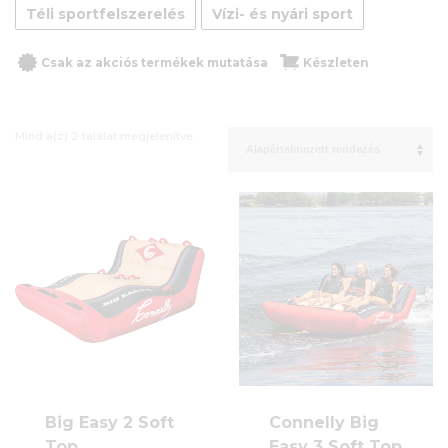
Téli sportfelszerelés
Vízi- és nyári sport
Csak az akciós termékek mutatása
Készleten
Mind a(z) 2 találat megjelenítve
Big Easy 2 Soft
Connelly Big
Top
Easy 3 Soft Top