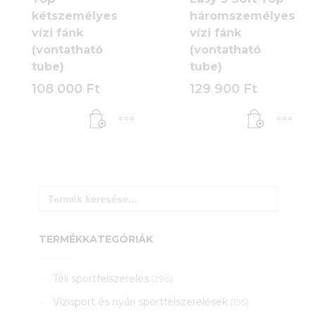
kétszemélyes
háromszemélyes
vízi fánk
vízi fánk
(vontatható
(vontatható
tube)
tube)
108 000
Ft
129 900
Ft
Search
for:
TERMÉKKATEGÓRIÁK
Téli sportfelszerelés
(296)
Vízisport és nyári sportfelszerelések
(195)