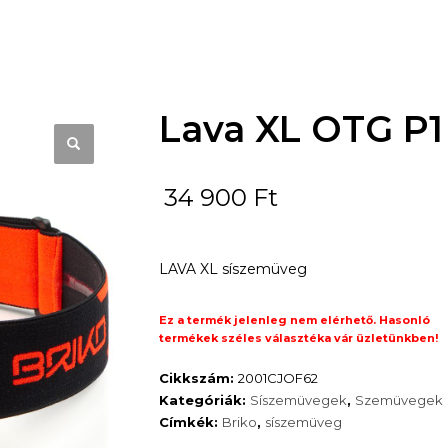
Lava XL OTG P1
34 900
Ft
LAVA XL síszemüveg
Ez a termék jelenleg nem elérhető. Hasonló
termékek széles választéka vár üzletünkben!
Cikkszám:
2001CJOF62
Kategóriák:
Síszemüvegek
,
Szemüvegek
Címkék:
Briko
,
síszemüveg