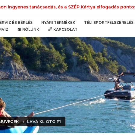
n ingyenes tanácsadás, és a SZÉP Kártya elfogadás pontos 
NYÁRI TERMÉKEK
TÉLI SPORTFELSZERELÉS
ERVIZ ÉS BÉRLÉS
RVIZ
RÓLUNK
KAPCSOLAT
MÜVEGEK
LAVA XL OTG P1