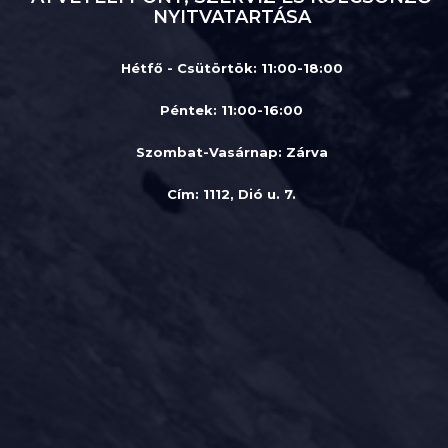
NYITVATARTÁSA
Hétfő - Csütörtök: 11:00-18:00
Péntek: 11:00-16:00
Szombat-Vasárnap
:
Zárva
Cím: 1112, Dió u. 7.