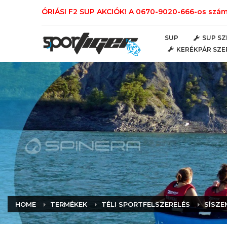
ÓRIÁSI F2 SUP AKCIÓK! A 0670-9020-666-os számo
SUP
SUP SZ
KERÉKPÁR SZE
HOME
TERMÉKEK
TÉLI SPORTFELSZERELÉS
SÍSZE