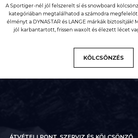
A Sportiger-nél jól felszerelt sí és snowboard kölcsö
kategóriában megtalálhatod a számodra megfelelőt 
élményt a DYNASTAR és LANGE márkák biztosítják! Mi
jól karbantartott, frissen waxolt és élezett lécet v
KÖLCSÖNZÉS
ÁTVÉTELI PONT, SZERVIZ ÉS KÖLCSÖNZŐ