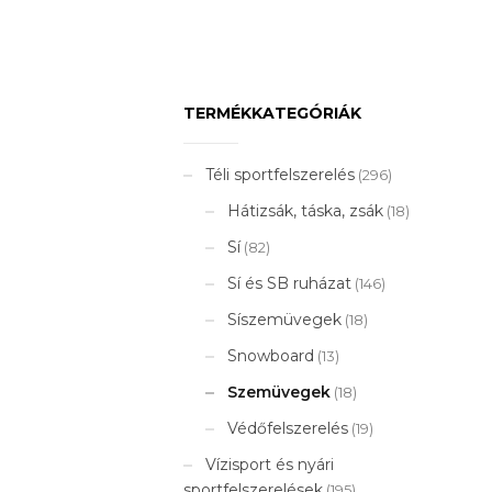
TERMÉKKATEGÓRIÁK
Téli sportfelszerelés
(296)
Hátizsák, táska, zsák
(18)
Sí
(82)
Sí és SB ruházat
(146)
Síszemüvegek
(18)
Snowboard
(13)
Szemüvegek
(18)
Védőfelszerelés
(19)
Vízisport és nyári
sportfelszerelések
(195)