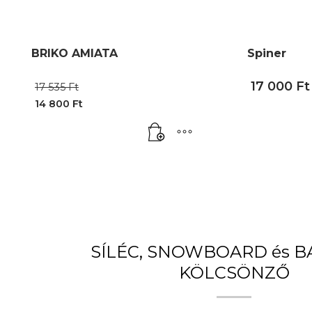
BRIKO AMIATA
Spiner
Original
17 000
Ft
17 535
Ft
price
14 800
Ft
was:
Current
17
price
535 Ft.
is:
14
800 Ft.
SÍLÉC, SNOWBOARD és 
KÖLCSÖNZŐ