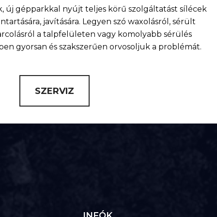
, új gépparkkal nyújt teljes körű szolgáltatást sílécek
artására, javítására. Legyen szó waxolásról, sérült
arcolásról a talpfelületen vagy komolyabb sérülés
nkben gyorsan és szakszerűen orvosoljuk a problémát.
SZERVIZ
INFÓK