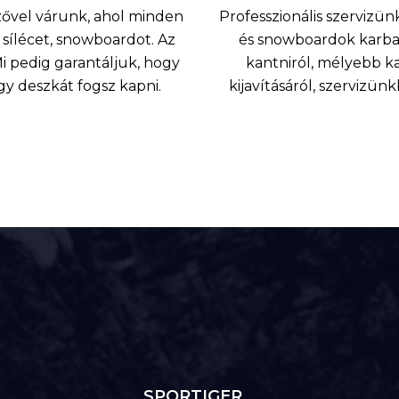
nzővel várunk, ahol minden
Professzionális szervizünk
sílécet, snowboardot. Az
és snowboardok karbant
 pedig garantáljuk, hogy
kantniról, mélyebb k
agy deszkát fogsz kapni.
kijavításáról, szervizü
SPORTIGER