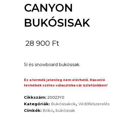
CANYON
BUKÓSISAK
28 900
Ft
Sí és snowboard bukósisak.
Ez a termék jelenleg nem elérhető. Hasonló
termékek széles választéka vár üzletünkben!
Cikkszám:
2002JY0
Kategóriák:
Bukósisakok
,
Védőfelszerelés
Címkék:
Briko
,
bukósisak