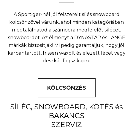
A Sportiger-nél jól felszerelt sí és snowboard
kölcsönzővel várunk, ahol minden kategóriában
megtalálhatod a számodra megfelelőt sílécet,
snowboardot. Az élményt a DYNASTAR és LANGE
márkák biztosítják! Mi pedig garantáljuk, hogy jól
karbantartott, frissen waxolt és élezett lécet vagy
deszkát fogsz kapni.
KÖLCSÖNZÉS
SÍLÉC, SNOWBOARD, KÖTÉS és
BAKANCS
SZERVIZ