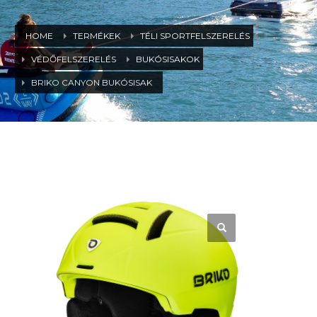
HOME
TERMÉKEK
TÉLI SPORTFELSZERELÉS
VÉDŐFELSZERELÉS
BUKÓSISAKOK
BRIKO CANYON BUKÓSISAK