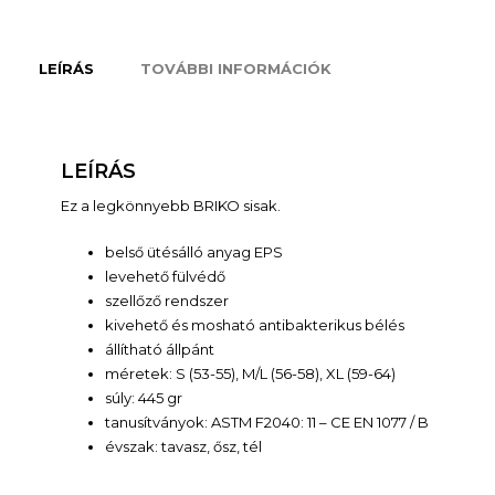
LEÍRÁS
TOVÁBBI INFORMÁCIÓK
LEÍRÁS
Ez a legkönnyebb BRIKO sisak.
belső ütésálló anyag EPS
levehető fülvédő
szellőző rendszer
kivehető és mosható antibakterikus bélés
állítható állpánt
méretek: S (53-55), M/L (56-58), XL (59-64)
súly: 445 gr
tanusítványok: ASTM F2040: 11 – CE EN 1077 / B
évszak: tavasz, ősz, tél