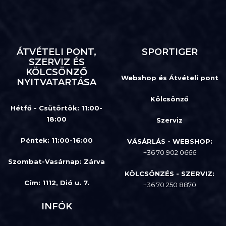
ÁTVÉTELI PONT,
SPORTIGER
SZERVIZ ÉS
KÖLCSÖNZŐ
Webshop és Átvételi pont
NYITVATARTÁSA
Kölcsönző
Hétfő - Csütörtök: 11:00-
18:00
Szerviz
Péntek: 11:00-16:00
VÁSÁRLÁS - WEBSHOP:
+36 70 902 0666
Szombat-Vasárnap
:
Zárva
KÖLCSÖNZÉS - SZERVIZ:
Cím: 1112, Dió u. 7.
+36 70 250 8870
INFÓK