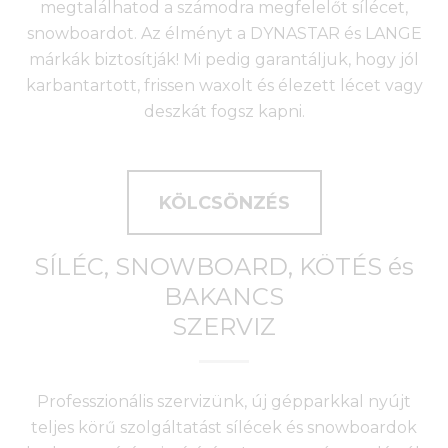
megtalálhatod a számodra megfelelőt sílécet,
snowboardot. Az élményt a DYNASTAR és LANGE
márkák biztosítják! Mi pedig garantáljuk, hogy jól
karbantartott, frissen waxolt és élezett lécet vagy
deszkát fogsz kapni.
KÖLCSÖNZÉS
SÍLÉC, SNOWBOARD, KÖTÉS és
BAKANCS
SZERVIZ
Professzionális szervizünk, új gépparkkal nyújt
teljes körű szolgáltatást sílécek és snowboardok