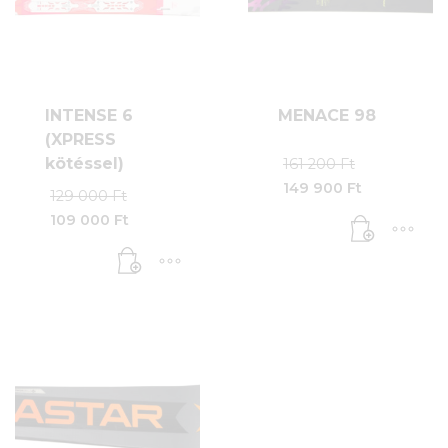
INTENSE 6
MENACE 98
(XPRESS
Original
kötéssel)
161 200
Ft
price
149 900
Ft
Original
129 000
Ft
was:
Current
price
161
price
109 000
Ft
was:
200 Ft.
Current
is:
129
price
149
000 Ft.
is:
900 Ft.
109
000 Ft.