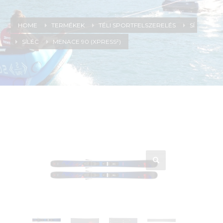
HOME
TERMÉKEK
TÉLI SPORTFELSZERELÉS
SÍ
SÍLÉC
MENACE 90 (XPRESS²)