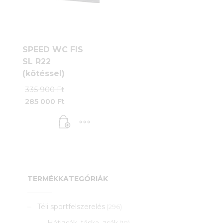
SPEED WC FIS
SL R22
(kötéssel)
Original
335 900
Ft
price
285 000
Ft
was:
Current
335
price
900 Ft.
is:
285
000 Ft.
TERMÉKKATEGÓRIÁK
Téli sportfelszerelés
(296)