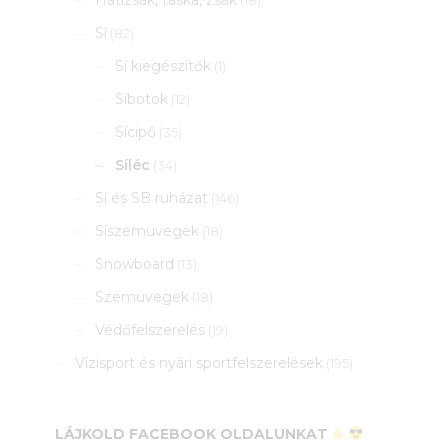
Hátizsák, táska, zsák
(18)
Sí
(82)
Sí kiegészítők
(1)
Síbotok
(12)
Sícipő
(35)
Síléc
(34)
Sí és SB ruházat
(146)
Síszemüvegek
(18)
Snowboard
(13)
Szemüvegek
(18)
Védőfelszerelés
(19)
Vízisport és nyári sportfelszerelések
(195)
LÁJKOLD FACEBOOK OLDALUNKAT