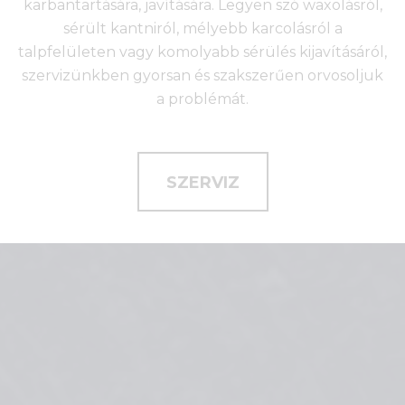
karbantartására, javítására. Legyen szó waxolásról,
sérült kantniról, mélyebb karcolásról a
talpfelületen vagy komolyabb sérülés kijavításáról,
szervizünkben gyorsan és szakszerűen orvosoljuk
a problémát.
SZERVIZ