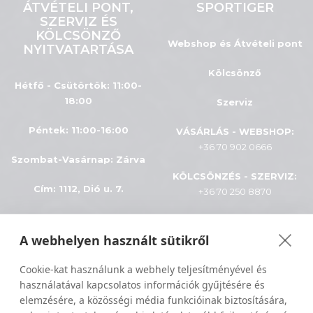
ÁTVÉTELI PONT,
SPORTIGER
SZERVIZ ÉS
KÖLCSÖNZŐ
Webshop és Átvételi pont
NYITVATARTÁSA
Kölcsönző
Hétfő - Csütörtök: 11:00-
18:00
Szerviz
Péntek: 11:00-16:00
VÁSÁRLÁS - WEBSHOP:
+36 70 902 0666
Szombat-Vasárnap
:
Zárva
KÖLCSÖNZÉS - SZERVIZ:
Cím: 1112, Dió u. 7.
+36 70 250 8870
INFÓK
A webhelyen használt sütikről
Minden jog fenntartva © 2024
ÁSZF
Cookie-kat használunk a webhely teljesítményével és
Sportiger
használatával kapcsolatos információk gyűjtésére és
Adatkezelés
elemzésére, a közösségi média funkcióinak biztosítására,