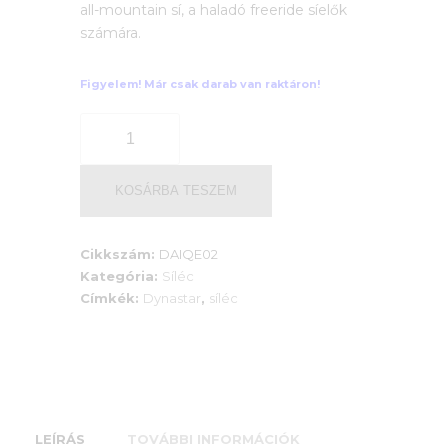
all-mountain sí, a haladó freeride síelők
számára.
Figyelem! Már csak darab van raktáron!
MENACE
90
(XPRESS²)
mennyiség
KOSÁRBA TESZEM
Cikkszám:
DAIQE02
Kategória:
Síléc
Címkék:
Dynastar
,
síléc
LEÍRÁS
TOVÁBBI INFORMÁCIÓK