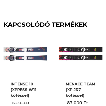
KAPCSOLÓDÓ TERMÉKEK
INTENSE 10
MENACE TEAM
(XPRESS W11
(XP JR7
kötéssel)
kötéssel)
Original
83 000
Ft
172 500
Ft