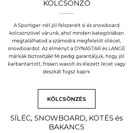
KÖLCSÖNZŐ
A Sportiger-nél jól felszerelt sí és snowboard
kölcsönzővel várunk, ahol minden kategóriában
megtalálhatod a számodra megfelelőt sílécet,
snowboardot. Az élményt a DYNASTAR és LANGE
márkák biztosítják! Mi pedig garantáljuk, hogy jól
karbantartott, frissen waxolt és élezett lécet vagy
deszkát fogsz kapni.
KÖLCSÖNZÉS
SÍLÉC, SNOWBOARD, KÖTÉS és
BAKANCS