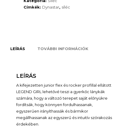
Kategória:
Síléc
Címkék:
Dynastar
,
síléc
LEÍRÁS
TOVÁBBI INFORMÁCIÓK
LEÍRÁS
A kifejezetten junior flex és rocker profillal ellátott
LEGEND GIRL lehetővé teszi a gyerkőc lánykák
számára, hogy a változó terepet saját előnyükre
fordítsák, hogy könnyen fordulhassanak,
egyszerűen irányíthassák és bármikor
megállhassanak az egyszerű és intuitív szórakozás
érdekében.