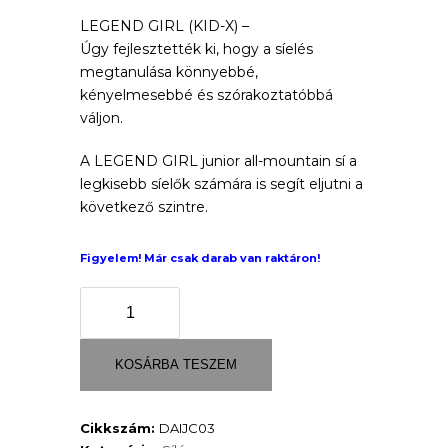
73
LEGEND GIRL (KID-X) –
price
Úgy fejlesztették ki, hogy a síelés
000 Ft.
is:
megtanulása könnyebbé,
kényelmesebbé és szórakoztatóbbá
62
váljon.
500 Ft.
A LEGEND GIRL junior all-mountain sí a
legkisebb síelők számára is segít eljutni a
következő szintre.
Figyelem! Már csak darab van raktáron!
LEGEND
GIRL
(KID-
X
KOSÁRBA TESZEM
kötéssel)
mennyiség
Cikkszám:
DAIJC03