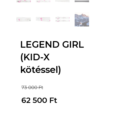
LEGEND GIRL
(KID-X
kötéssel)
Original
73 000
Ft
price
62 500
Ft
was:
Current