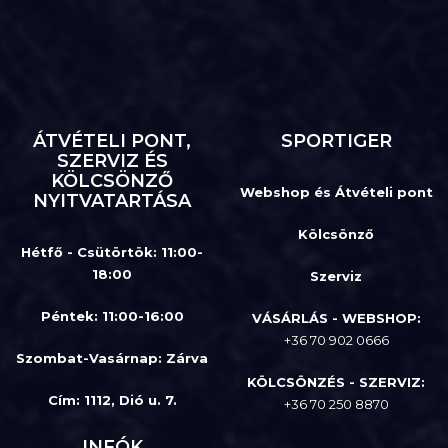
ÁTVÉTELI PONT,
SPORTIGER
SZERVIZ ÉS
KÖLCSÖNZŐ
Webshop és Átvételi pont
NYITVATARTÁSA
Kölcsönző
Hétfő - Csütörtök: 11:00-
18:00
Szerviz
Péntek: 11:00-16:00
VÁSÁRLÁS - WEBSHOP:
+36 70 902 0666
Szombat-Vasárnap
:
Zárva
KÖLCSÖNZÉS - SZERVIZ:
Cím: 1112, Dió u. 7.
+36 70 250 8870
INFÓK