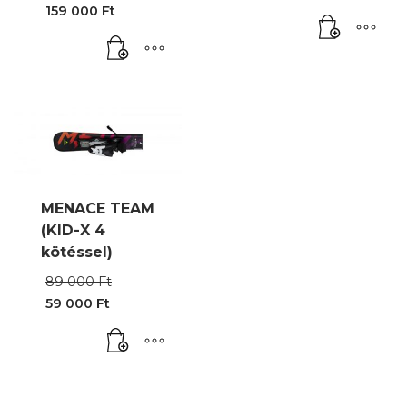
price
159 000
Ft
was:
Current
172
price
500 Ft.
is:
159
000 Ft.
MENACE TEAM
(KID-X 4
kötéssel)
Original
89 000
Ft
price
59 000
Ft
was:
Current
89
price
000 Ft.
is:
59
000 Ft.